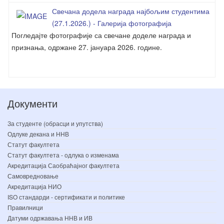
Свечана додела награда најбољим студентима
(27.1.2026.) - Галерија фотографија
Погледајте фотографије са свечане доделе награда и
признања, одржане 27. јануара 2026. године.
Документи
За студенте (обрасци и упутства)
Одлуке декана и ННВ
Статут факултета
Статут факултета - одлука о изменама
Акредитација Саобраћајног факултета
Самовредновање
Акредитација НИО
ISO стандарди - сертификати и политике
Правилници
Датуми одржавања ННВ и ИВ