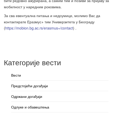
бити редовно ажурирана, а самим тим и позиви за пријаву за
мобилност у наредним роковима.
За сва евентуална питања и недоумице, молимо Вас да
контактирате Еразмус+ тим Универзитета у Београду
(
https://mobion.bg.ac.rs/erasmus+/contact
) .
Категорије вести
Вести
Предстојећи догађаји
Одржани догађаји
Одлуке и обавештења