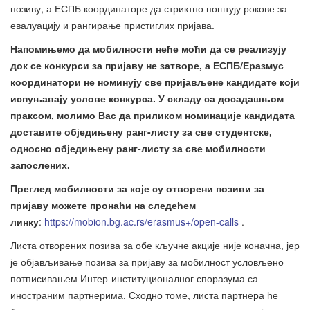
позиву, а ЕСПБ координаторе да стриктно поштују рокове за
евалуацију и рангирање пристиглих пријава.
Напомињемо да мобилности неће моћи да се реализују
док се конкурси за пријаву не затворе, а ЕСПБ/Еразмус
координатори не номинују све пријављене кандидате који
испуњавају услове конкурса. У складу са досадашњом
праксом, молимо Вас да приликом номинације кандидата
доставите обједињену ранг-листу за све студентске,
односно обједињену ранг-листу за све мобилности
запослених.
Преглед мобилности за које су отворени позиви за
пријаву можете пронаћи на следећем
линку
:
https://mobion.bg.ac.rs/erasmus+/open-calls
.
Листа отворених позива за обе кључне акције није коначна, јер
је објављивање позива за пријаву за мобилност условљено
потписивањем Интер-институционалног споразума са
иностраним партнерима. Сходно томе, листа партнера ће