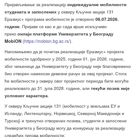
Пријављивање за реализацију
индивидуалне мобилности
студената и запослених
у оквиру Кључне акције 131
Еразмус+ програма мобилности је отворено
06.07
.2026.
године
. Пријаве се као и до сада врше искључиво
преко
онлајн платформе Универзитета у Београду
MobiON
(
https://mobion.bg.ac.rs/
).
Напомињемо да је почетак реализације Еразмус+ пројекта
мобилности одобреног у 2025. години 01. јун 2026. године,
због чињенице да Универзитету у Београду није благовремено
био отворен наменски девизни рачун за овај пројекат. Стога
ће мобилности у оквиру овог пројектног периода бити могуће
реализовато до 31. јула 2028. године, али
текући позив није
условног карактера
.
У оквиру Кључне акције 131 (мобилност у земљама ЕУ и
Исланду, Лихтенштајну, Норвешкој, Северној Македонији и
Турској) и тренутно отворених позива, студенти и запослени
Универзитета у Београду могу да конкуришу за реализацију
следећих типова мобилности: