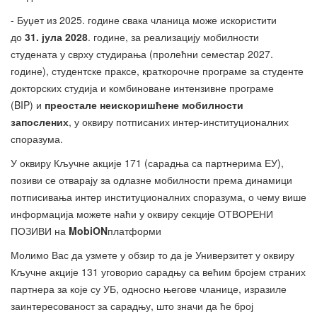
- Буџет из 2025. године свака чланица може искористити
до
31. јула 2028
. године, за реализацију мобилности
студената у сврху студирања (пролећни семестар 2027.
године), студентске праксе, краткорочне програме за студенте
докторских студија и комбиноване интензивне програме
(BIP) и
преостале неискоришћене мобилности
запослених
, у оквиру потписаних интер-институционалних
споразума.
У оквиру Кључне акције 171 (сарадња са партнерима ЕУ),
позиви се отварају за одлазне мобилности према динамици
потписивања интер институционалних споразума, о чему више
информација можете наћи у оквиру секције ОТВОРЕНИ
ПОЗИВИ на
MobiON
платформи
Молимо Вас да узмете у обзир то да је Универзитет у оквиру
Кључне акције 131 уговорио сарадњу са већим бројем страних
партнера за које су УБ, односно његове чланице, изразиле
заинтересованост за сарадњу, што значи да ће број