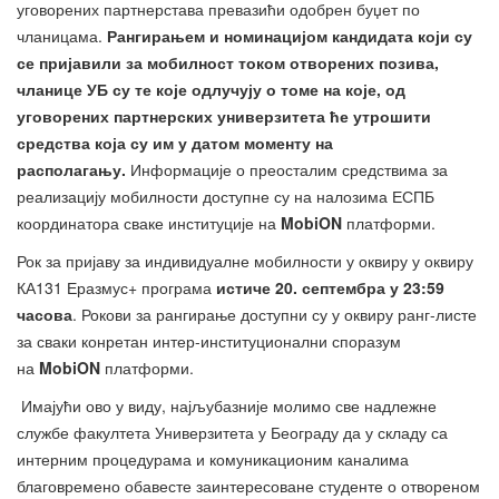
уговорених партнерстава превазићи одобрен буџет по
чланицама.
Рангирањем и номинацијом кандидата који су
се пријавили за мобилност током отворених позива,
чланице УБ су те које одлучују о томе на које, од
уговорених партнерских универзитета ће утрошити
средства која су им у датом моменту на
располагању.
Информације о преосталим средствима за
реализацију мобилности доступне су на налозима ЕСПБ
координатора сваке институције на
MobiON
платформи.
Рок за пријаву за индивидуалне мобилности у оквиру у оквиру
КА131 Еразмус+ програма
истиче 20. септембра у 23:59
часова
. Рокови за рангирање доступни су у оквиру ранг-листе
за сваки конретан интер-институционални споразум
на
MobiON
платформи.
Имајући ово у виду, најљубазније молимо све надлежне
службе факултета Универзитета у Београду да у складу са
интерним процедурама и комуникационим каналима
благовремено обавесте заинтересоване студенте о отвореном