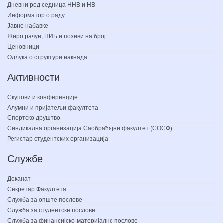
Дневни ред седница ННВ и НВ
Информатор о раду
Јавне набавке
Жиро рачун, ПИБ и позиви на број
Ценовници
Одлука о структури накнада
Активности
Скупови и конференције
Алумни и пријатељи факултета
Спортско друштво
Синдикална организација Саобраћајни факултет (СОСФ)
Регистар студентских организација
Службе
Деканат
Секретар Факултета
Служба за опште послове
Служба за студентске послове
Служба за финансијско-материјалне послове