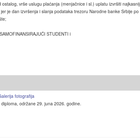
talog, vrše uslugu plaćanja (menjačnice i sl.) uplatu izvršiti najkasni
er je dan izvršenja i slanja podataka trezoru Narodne banke Srbije po 
šte;
I SAMOFINANSIRAJUĆI STUDENTI i
lerija fotografija
e diploma, održane 29. juna 2026. godine.