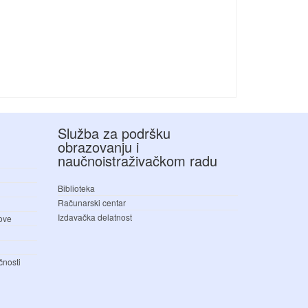
Služba za podršku
obrazovanju i
naučnoistraživačkom radu
Biblioteka
Računarski centar
Izdavačka delatnost
love
čnosti