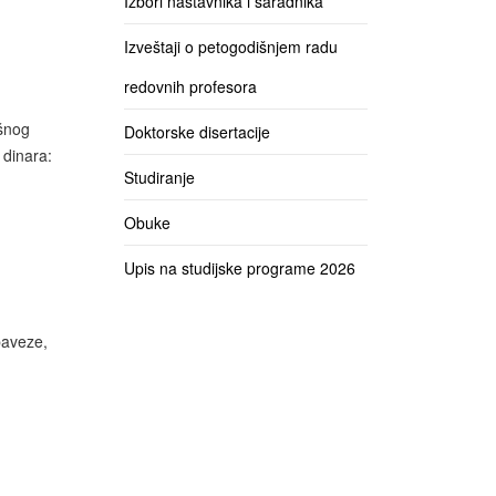
Izbori nastavnika i saradnika
Izveštaji o petogodišnjem radu
redovnih profesora
ršnog
Doktorske disertacije
 dinara:
Studiranje
Obuke
Upis na studijske programe 2026
baveze,