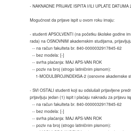
- NAKNADNE PRIJAVE ISPITA I/ILI UPLATE DATUMA 2
Mogućnost da prijave ispit u ovom roku imaju:
- studenti APSOLVENTI (na početku školske godine ima
rada) na OSNOVNIM akademskim studijama, prijavljuju je
-- na račun fakulteta br. 840-0000032917845-62
-- bez modela: [-]
-- svrha plaćanja: MAJ APS-VAN ROK
-- poziv na broj (strogo latiničnim pismom):
1-MODULBROJINDEKSA-2 (osnovne akademske stu
- SVI OSTALI studenti koji su odslušali prijavljene p
prijavljuju jedan (1) ispit i plaćaju naknadu za prijavu 
-- na račun fakulteta br. 840-0000032917845-62
-- bez modela: [-]
-- svrha plaćanja: MAJ APS-VAN ROK
-- poziv na broj (strogo latiničnim pismom):