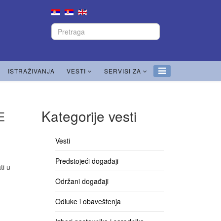
ISTRAŽIVANJA
VESTI
SERVISI ZA
Kategorije vesti
E
Vesti
Predstojeći događaji
ti u
Održani događaji
Odluke i obaveštenja