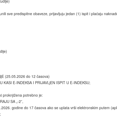
dije)
li sve predispitne obaveze, prijavljuju jedan (1) ispit i plaćaju naknad
ije)
 (25.05.2026 do 12 časova)
ASI E-INDEKSA I PRIJAVLjEN ISPIT U E-INDEKSU;
ski proknjižena potrebno je:
RAJU SA „-2”,
5.2026. godine do 17 časova ako se uplata vrši elektronskim putem (apl
;