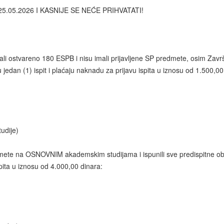
5.05.2026 I KASNIJE SE NEĆE PRIHVATATI!
li ostvareno 180 ESPB i nisu imali prijavljene SP predmete, osim Zav
dan (1) ispit i plaćaju naknadu za prijavu ispita u iznosu od 1.500,00
dije)
redmete na OSNOVNIM akademskim studijama i ispunili sve predispitne o
ispita u iznosu od 4.000,00 dinara: