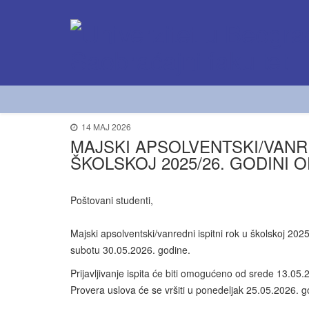
14 MAJ 2026
MAJSKI APSOLVENTSKI/VANRE
ŠKOLSKOJ 2025/26. GODINI 
Poštovani studenti,
Majski apsolventski/vanredni ispitni rok u školskoj 2
subotu 30.05.2026. godine.
Prijavljivanje ispita će biti omogućeno od srede 13.0
Provera uslova će se vršiti u ponedeljak 25.05.2026. 