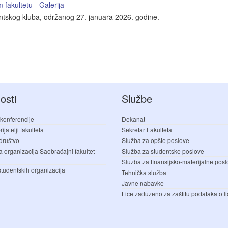
fakultetu - Galerija
entskog kluba, održanog 27. januara 2026. godine.
osti
Službe
 konferencije
Dekanat
ijatelji fakulteta
Sekretar Fakulteta
društvo
Služba za opšte poslove
a organizacija Saobraćajni fakultet
Služba za studentske poslove
Služba za finansijsko-materijalne pos
studentskih organizacija
Tehnička služba
Javne nabavke
Lice zaduženo za zaštitu podataka o li