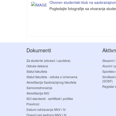
Otvoren studentski klub na saobraćajnom 
Pogledajte fotografije sa otvaranja stud
Dokumenti
Aktivn
Za studente (obrasci i uputstva)
Skupovi i
Odluke dekana
Alumni i pr
Statut fakulteta
Sportsko 
Statut fakulteta - odluka o izmenama
Sindikaln
(SOSF)
Akreditacija Saobraćajnog fakulteta
Registar 
Samovrednovanje
Akreditacija NIO
ISO standardi - sertifikati i politike
Pravilnici
Datumi održavanja NNV i IV
Dnevni red sednica NNV i IV