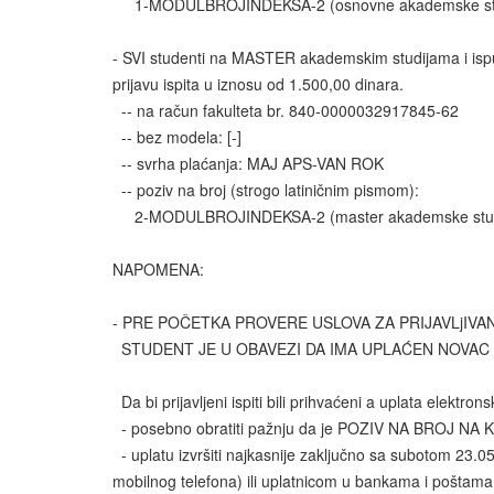
1-MODULBROJINDEKSA-2 (osnovne akademske stu
- SVI studenti na MASTER akademskim studijama i ispuni
prijavu ispita u iznosu od 1.500,00 dinara.
-- na račun fakulteta br. 840-0000032917845-62
-- bez modela: [-]
-- svrha plaćanja: MAJ APS-VAN ROK
-- poziv na broj (strogo latiničnim pismom):
2-MODULBROJINDEKSA-2 (master akademske stud
NAPOMENA:
- PRE POČETKA PROVERE USLOVA ZA PRIJAVLjIVANjE
STUDENT JE U OBAVEZI DA IMA UPLAĆEN NOVAC U K
Da bi prijavljeni ispiti bili prihvaćeni a uplata elektron
- posebno obratiti pažnju da je POZIV NA BROJ NA K
- uplatu izvršiti najkasnije zaključno sa subotom 23.0
mobilnog telefona) ili uplatnicom u bankama i poštama