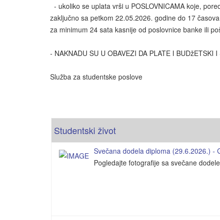
- ukoliko se uplata vrši u POSLOVNICAMA koje, pored os
zaključno sa petkom 22.05.2026. godine do 17 časova j
za minimum 24 sata kasnije od poslovnice banke ili po
- NAKNADU SU U OBAVEZI DA PLATE I BUDžETSKI 
Služba za studentske poslove
Studentski život
Svečana dodela diploma (29.6.2026.) - Ga
Pogledajte fotografije sa svečane dodel