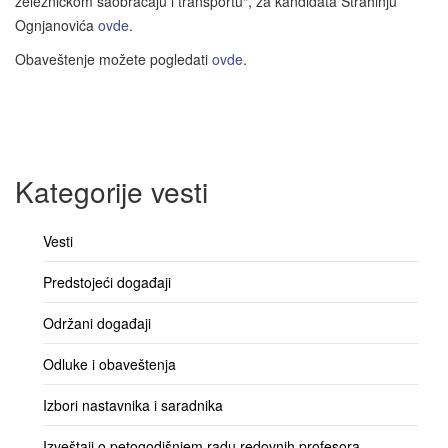
železničkom saobraćaju i transportu“, za kandidata Strahinju
Ognjanovića
ovde
.
Obaveštenje možete pogledati
ovde
.
Kategorije vesti
Vesti
Predstojeći događaji
Održani događaji
Odluke i obaveštenja
Izbori nastavnika i saradnika
Izveštaji o petogodišnjem radu redovnih profesora