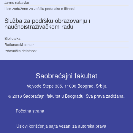
Javne nabavke
Lice zaduženo za zaštitu podataka o ličnosti
Služba za podršku obrazovanju i
naučnoistraživačkom radu
Biblioteka
Računarski centar
Izdavačka delatnost
Saobraćajni fakultet
Vojvode Stepe 305, 11000 Beograd, Srbija
© 2016 Saobraćajni fakultet u Beogradu. Sva prava zadržana.
Početna strana
Uslovi korišćenja sajta vezani za autorska prava