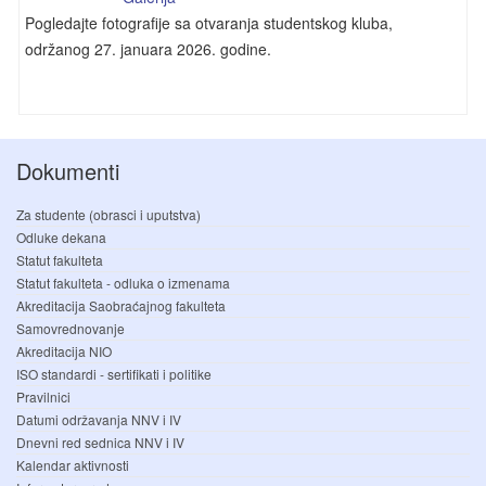
Pogledajte fotografije sa otvaranja studentskog kluba,
održanog 27. januara 2026. godine.
Dokumenti
Za studente (obrasci i uputstva)
Odluke dekana
Statut fakulteta
Statut fakulteta - odluka o izmenama
Akreditacija Saobraćajnog fakulteta
Samovrednovanje
Akreditacija NIO
ISO standardi - sertifikati i politike
Pravilnici
Datumi održavanja NNV i IV
Dnevni red sednica NNV i IV
Kalendar aktivnosti