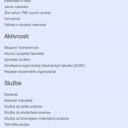
Informator o radu
Javne nabavke
Žiro račun, PIB i pozivi na broj
Cenovnici
Odluka o strukturi naknada
Aktivnosti
Skupovi i konferencije
Alumni i prijatelji fakulteta
Sportsko društvo
Sindikalna organizacija Saobraćajni fakultet (SOSF)
Registar studentskih organizacija
Službe
Dekanat
Sekretar Fakulteta
Služba za opšte poslove
Služba za studentske poslove
Služba za finansijsko-materijalne poslove
Tehnička služba