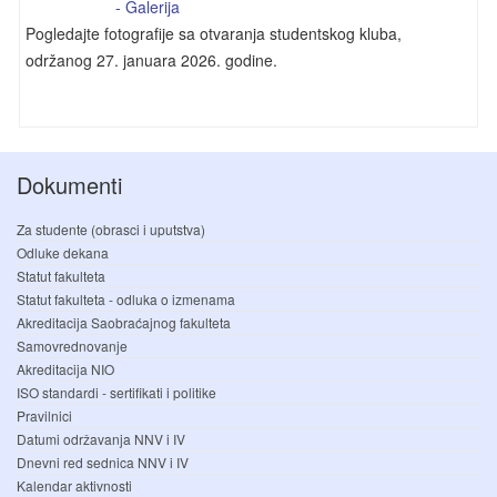
- Galerija
Pogledajte fotografije sa otvaranja studentskog kluba,
održanog 27. januara 2026. godine.
Dokumenti
Za studente (obrasci i uputstva)
Odluke dekana
Statut fakulteta
Statut fakulteta - odluka o izmenama
Akreditacija Saobraćajnog fakulteta
Samovrednovanje
Akreditacija NIO
ISO standardi - sertifikati i politike
Pravilnici
Datumi održavanja NNV i IV
Dnevni red sednica NNV i IV
Kalendar aktivnosti