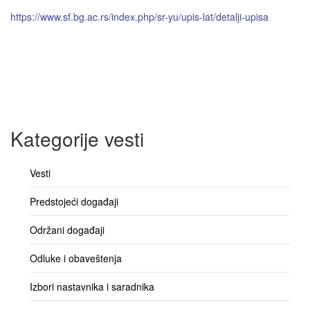
https://www.sf.bg.ac.rs/index.php/sr-yu/upis-lat/detalji-upisa
Kategorije vesti
Vesti
Predstojeći događaji
Održani događaji
Odluke i obaveštenja
Izbori nastavnika i saradnika