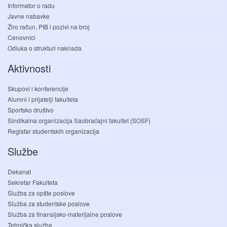
Informator o radu
Javne nabavke
Žiro račun, PIB i pozivi na broj
Cenovnici
Odluka o strukturi naknada
Aktivnosti
Skupovi i konferencije
Alumni i prijatelji fakulteta
Sportsko društvo
Sindikalna organizacija Saobraćajni fakultet (SOSF)
Registar studentskih organizacija
Službe
Dekanat
Sekretar Fakulteta
Služba za opšte poslove
Služba za studentske poslove
Služba za finansijsko-materijalne poslove
Tehnička služba