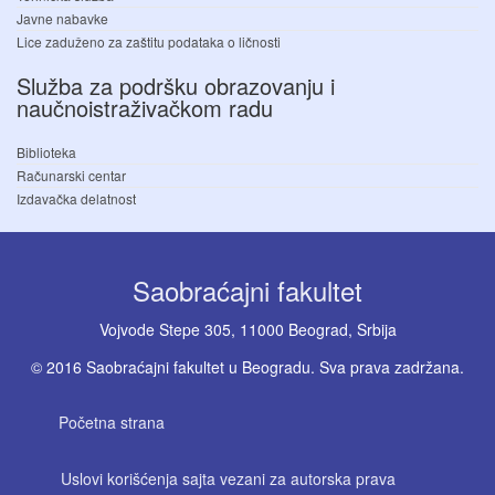
Javne nabavke
Lice zaduženo za zaštitu podataka o ličnosti
Služba za podršku obrazovanju i
naučnoistraživačkom radu
Biblioteka
Računarski centar
Izdavačka delatnost
Saobraćajni fakultet
Vojvode Stepe 305, 11000 Beograd, Srbija
© 2016 Saobraćajni fakultet u Beogradu. Sva prava zadržana.
Početna strana
Uslovi korišćenja sajta vezani za autorska prava