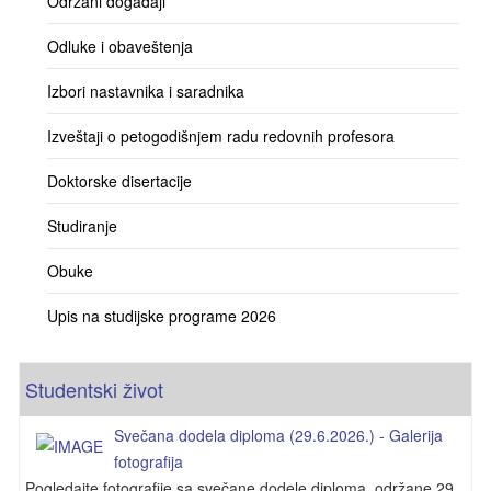
Održani događaji
Odluke i obaveštenja
Izbori nastavnika i saradnika
Izveštaji o petogodišnjem radu redovnih profesora
Doktorske disertacije
Studiranje
Obuke
Upis na studijske programe 2026
Studentski život
Svečana dodela diploma (29.6.2026.) - Galerija
fotografija
Pogledajte fotografije sa svečane dodele diploma, održane 29.