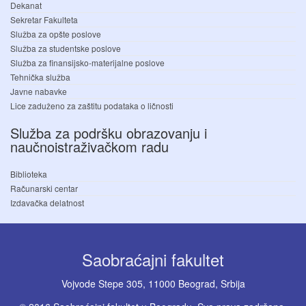
Dekanat
Sekretar Fakulteta
Služba za opšte poslove
Služba za studentske poslove
Služba za finansijsko-materijalne poslove
Tehnička služba
Javne nabavke
Lice zaduženo za zaštitu podataka o ličnosti
Služba za podršku obrazovanju i
naučnoistraživačkom radu
Biblioteka
Računarski centar
Izdavačka delatnost
Saobraćajni fakultet
Vojvode Stepe 305, 11000 Beograd, Srbija