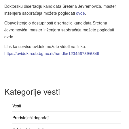
Doktorsku disertaciju kandidata Sretena Jevremovića, master
inženjera saobraćaja možete pogledati
ovde
.
Obaveštenje o dostupnosti disertacije kandidata Sretena
Jevremovića, master inženjera saobraćaja možete pogledati
ovde.
Link ka servisu uvidok možete videti na linku:
https://uvidok.rcub.bg.ac.rs/handle/123456789/6849
Kategorije vesti
Vesti
Predstojeći događaji