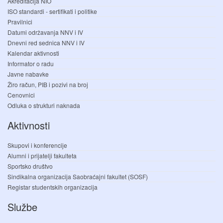
Akreditacija NIO
ISO standardi - sertifikati i politike
Pravilnici
Datumi održavanja NNV i IV
Dnevni red sednica NNV i IV
Kalendar aktivnosti
Informator o radu
Javne nabavke
Žiro račun, PIB i pozivi na broj
Cenovnici
Odluka o strukturi naknada
Aktivnosti
Skupovi i konferencije
Alumni i prijatelji fakulteta
Sportsko društvo
Sindikalna organizacija Saobraćajni fakultet (SOSF)
Registar studentskih organizacija
Službe