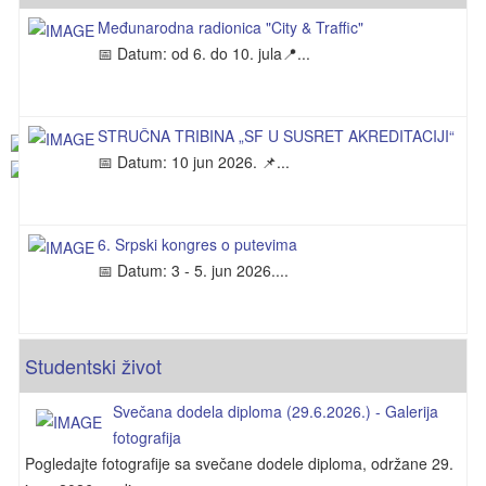
Izveštaj komisije o prijavljenim kandidatima za izbor u
Međunarodna radionica "City & Traffic"
📅 Datum: od 6. do 10. jula📍...
zvanje vanrednog profesora za užu naučnu oblast
Urbanizam i saobraćaj
STRUČNA TRIBINA „SF U SUSRET AKREDITACIJI“
📅 Datum: 10 jun 2026. 📌...
6. Srpski kongres o putevima
📅 Datum: 3 - 5. jun 2026....
Studentski život
Svečana dodela diploma (29.6.2026.) - Galerija
fotografija
Pogledajte fotografije sa svečane dodele diploma, održane 29.