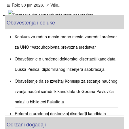
📅 Rok: 30 jun 2026. 📌 Više...
Obaveštenja i odluke
Promocija diplomiranih inženjera saobraćaja
29.06.2026. u 09 časova u amfiteatru 125.
Konkurs za radno mesto radno mesto vanredni profesor
za UNO "Vazduhoplovna prevozna sredstva"
Obaveštenje o urađenoj doktorskoj disertaciji kandidata
Duška Pešića, diplomiranog inženjera saobraćaja
Obaveštenje da se izveštaj Komisije za sticanje naučnog
zvanja naučni saradnik kandidata dr Gorana Pavlovića
nalazi u biblioteci Fakulteta
Referat o urađenoj doktorskoj disertaciji kandidata
Održani događaji
Sretena Jevremovića, master inženjera saobraćaja