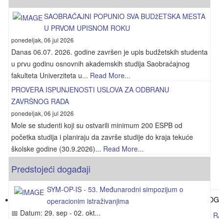
SAOBRAĆAJNI POPUNIO SVA BUDžETSKA MESTA
U PRVOM UPISNOM ROKU
ponedeljak, 06 jul 2026
Danas 06.07. 2026. godine završen je upis budžetskih studenta
u prvu godinu osnovnih akademskih studija Saobraćajnog
fakulteta Univerziteta u...
Read More...
PROVERA ISPUNJENOSTI USLOVA ZA ODBRANU
ZAVRŠNOG RADA
ponedeljak, 06 jul 2026
Mole se studenti koji su ostvarili minimum 200 ESPB od
početka studija i planiraju da završe studije do kraja tekuće
školske godine (30.9.2026)...
Read More...
Predstojeći događaji
SYM-OP-IS - 53. Međunarodni simpozijum o
operacionim istraživanjima
📅 Datum: 29. sep - 02. okt...
PROVERA ISPUNJENOSTI USLOVA ZA ODBRANU ZAVRŠNOG R