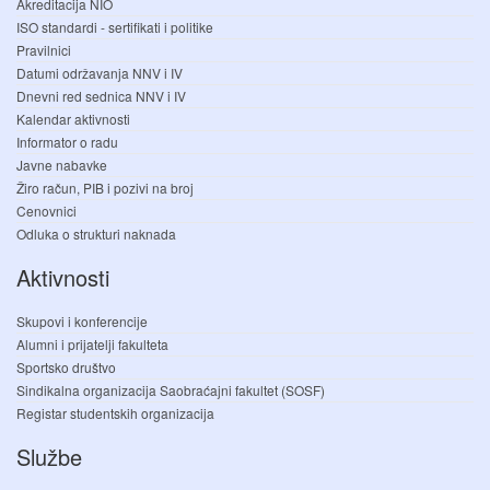
Akreditacija NIO
ISO standardi - sertifikati i politike
Pravilnici
Datumi održavanja NNV i IV
Dnevni red sednica NNV i IV
Kalendar aktivnosti
Informator o radu
Javne nabavke
Žiro račun, PIB i pozivi na broj
Cenovnici
Odluka o strukturi naknada
Aktivnosti
Skupovi i konferencije
Alumni i prijatelji fakulteta
Sportsko društvo
Sindikalna organizacija Saobraćajni fakultet (SOSF)
Registar studentskih organizacija
Službe