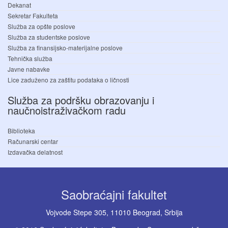
Dekanat
Sekretar Fakulteta
Služba za opšte poslove
Služba za studentske poslove
Služba za finansijsko-materijalne poslove
Tehnička služba
Javne nabavke
Lice zaduženo za zaštitu podataka o ličnosti
Služba za podršku obrazovanju i
naučnoistraživačkom radu
Biblioteka
Računarski centar
Izdavačka delatnost
Saobraćajni fakultet
Vojvode Stepe 305, 11010 Beograd, Srbija