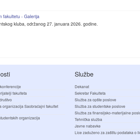
fakultetu - Galerija
entskog kluba, održanog 27. januara 2026. godine.
osti
Službe
 konferencije
Dekanat
ijatelji fakulteta
Sekretar Fakulteta
društvo
Služba za opšte poslove
a organizacija Saobraćajni fakultet
Služba za studentske poslove
Služba za finansijsko-materijalne pos
studentskih organizacija
Tehnička služba
Javne nabavke
Lice zaduženo za zaštitu podataka o li