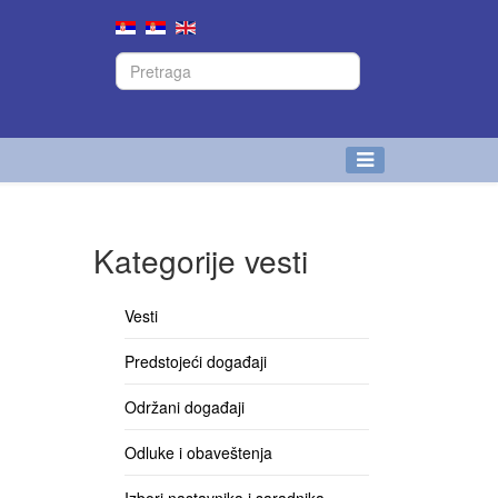
Kategorije vesti
Vesti
Predstojeći događaji
Održani događaji
Odluke i obaveštenja