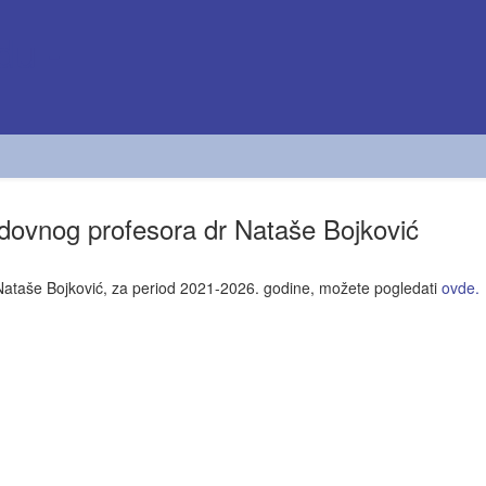
edovnog profesora dr Nataše Bojković
Nataše Bojković, za period 2021-2026. godine, možete pogledati
ovde.