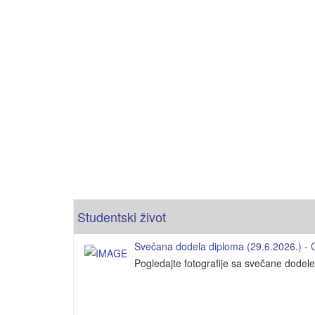
Studentski život
Svečana dodela diploma (29.6.2026.) - Ga
Pogledajte fotografije sa svečane dodel