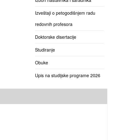
Izbori nastavnika i saradnika
Izveštaji o petogodišnjem radu
redovnih profesora
Doktorske disertacije
Studiranje
Obuke
Upis na studijske programe 2026