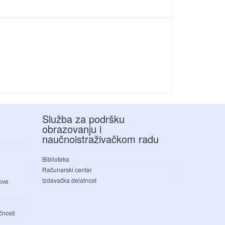
Služba za podršku
obrazovanju i
naučnoistraživačkom radu
Biblioteka
Računarski centar
Izdavačka delatnost
love
čnosti