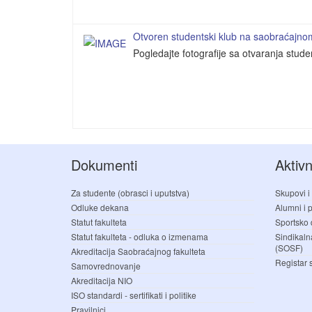
Otvoren studentski klub na saobraćajnom 
Pogledajte fotografije sa otvaranja stud
Dokumenti
Aktivn
Za studente (obrasci i uputstva)
Skupovi i
Odluke dekana
Alumni i pr
Statut fakulteta
Sportsko 
Statut fakulteta - odluka o izmenama
Sindikaln
(SOSF)
Akreditacija Saobraćajnog fakulteta
Registar 
Samovrednovanje
Akreditacija NIO
ISO standardi - sertifikati i politike
Pravilnici