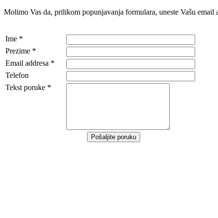
Molimo Vas da, prilikom popunjavanja formulara, uneste Vašu email ad
Ime *
Prezime *
Email addresa *
Telefon
Tekst poruke *