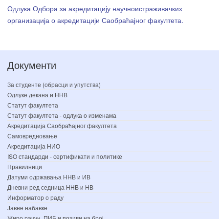
Одлука Одбора за акредитацију научноистраживачких
организација о акредитацији Саобраћајног факултета.
Документи
За студенте (обрасци и упутства)
Одлуке декана и ННВ
Статут факултета
Статут факултета - одлука о изменама
Акредитација Саобраћајног факултета
Самовредновање
Акредитација НИО
ISO стандарди - сертификати и политике
Правилници
Датуми одржавања ННВ и ИВ
Дневни ред седница ННВ и НВ
Информатор о раду
Јавне набавке
Жиро рачун, ПИБ и позиви на број