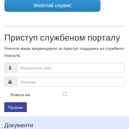
Webmail сервис
Приступ службеном порталу
Унесите ваше креденцијале за приступ подацима из службеног
портала:
Упамти ме
Пријава
Документи