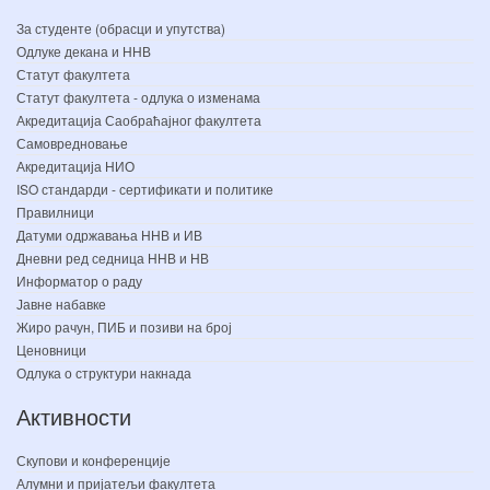
За студенте (обрасци и упутства)
Одлуке декана и ННВ
Статут факултета
Статут факултета - одлука о изменама
Акредитација Саобраћајног факултета
Самовредновање
Акредитација НИО
ISO стандарди - сертификати и политике
Правилници
Датуми одржавања ННВ и ИВ
Дневни ред седница ННВ и НВ
Информатор о раду
Јавне набавке
Жиро рачун, ПИБ и позиви на број
Ценовници
Одлука о структури накнада
Активности
Скупови и конференције
Алумни и пријатељи факултета