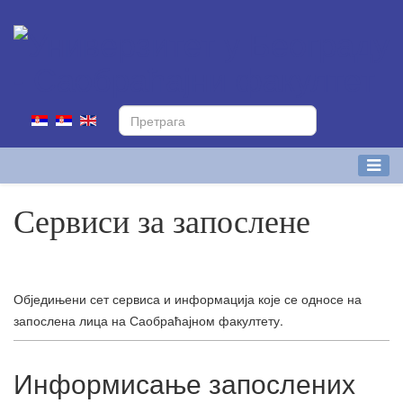
Сервиси за запослене
Обједињени сет сервиса и информација које се односе на
запослена лица на Саобраћајном факултету.
Информисање запослених