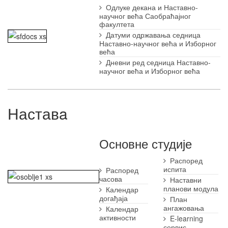
Одлуке декана и Наставно-
научног већа Саобраћајног
факултета
Датуми одржавања седница
Наставно-научног већа и Изборног
већа
Дневни ред седница Наставно-
научног већа и Изборног већа
Наставa
Основне студије
Распоред
испита
Распоред
часова
Наставни
планови модула
Календар
догађаја
План
ангажовања
Календар
активности
E-learning
сервис