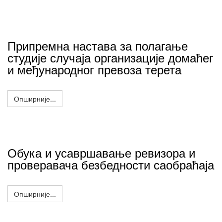
Припремна настава за полагање
студије случаја организације домаћег
и међународног превоза терета
Опширније...
Обука и усавршавање ревизора и
проверавача безбедности саобраћаја
Опширније...