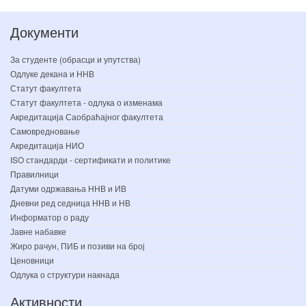
Документи
За студенте (обрасци и упутства)
Одлуке декана и ННВ
Статут факултета
Статут факултета - одлука о изменама
Акредитација Саобраћајног факултета
Самовредновање
Акредитација НИО
ISO стандарди - сертификати и политике
Правилници
Датуми одржавања ННВ и ИВ
Дневни ред седница ННВ и НВ
Информатор о раду
Јавне набавке
Жиро рачун, ПИБ и позиви на број
Ценовници
Одлука о структури накнада
Активности