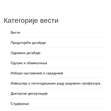
Категорије вести
Вести
Предстојећи догађаји
Одржани догађаји
Одлуке и обавештења
Избори наставникa и сарадникa
Извештаји о петогодишњем раду редовних професора
Докторске дисертације
Студирање