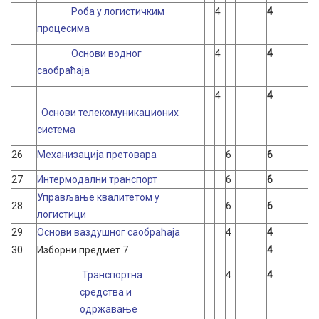
Роба у логистичким
4
4
процесима
Основи водног
4
4
саобраћаја
4
4
Основи телекомуникационих
система
26
Механизација претовара
6
6
27
Интермодални транспорт
6
6
Управљање квалитетом у
28
6
6
логистици
29
Основи ваздушног саобраћаја
4
4
30
Изборни предмет 7
4
Транспортна
4
4
средства и
одржавање