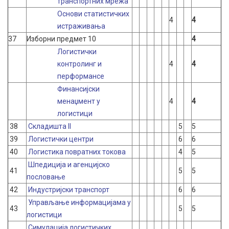
транспортних мрежа
Основи статистичких
4
4
истраживања
37
Изборни предмет 10
4
Логистички
контролинг и
4
4
перформансе
Финансијски
менаџмент у
4
4
логистици
38
Складишта II
5
5
39
Логистички центри
6
6
40
Логистика повратних токова
4
5
Шпедиција и агенцијско
41
5
5
пословање
42
Индустријски транспорт
6
6
Управљање информацијама у
43
5
5
логистици
Симулација логистичких