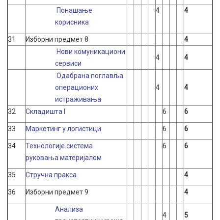
Понашање
4
4
корисника
31
Изборни предмет 8
4
Нови комуникациони
4
4
сервиси
Одабрана поглавља
операционих
4
4
истраживања
32
Складишта I
6
6
33
Маркетинг у логистици
6
6
34
Технологије система
6
6
руковања материјалом
35
Стручна пракса
4
36
Изборни предмет 9
4
Анализа
4
5