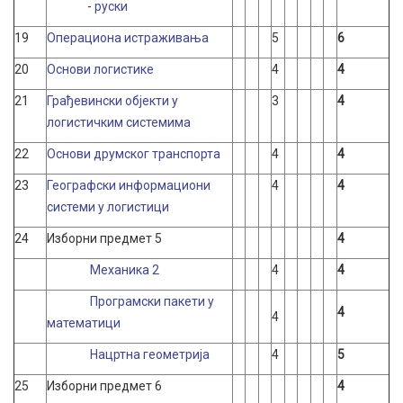
-
руски
19
Операциона истраживања
5
6
20
Основи логистике
4
4
21
Грађевински објекти у
3
4
логистичким системима
22
Основи друмског транспорта
4
4
23
Географски информациони
4
4
системи у логистици
24
Изборни предмет 5
4
Механика 2
4
4
Програмски пакети у
4
4
математици
Нацртна геометрија
4
5
25
Изборни предмет 6
4