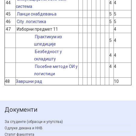
44
4
4
система
45
Ланци снабдевања
5
5
46
City логистика
5
5
47
Изборни предмет 11
4
Практикум из
5
4
шпедиције
Безбедност у
4
4
складишту
Посебне методе ОИ у
4
4
логистици
48
Завршни рад
10
Документи
За студенте (обрасци и упутства)
Одлуке декана и ННВ
Статут факултета