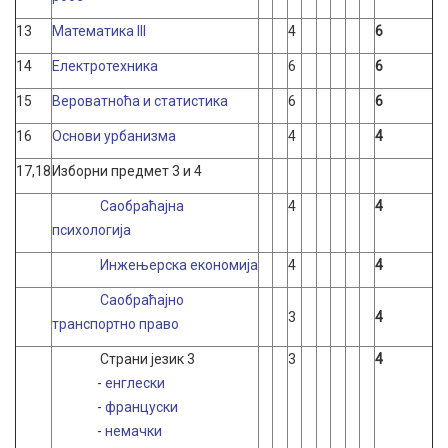
13
Математика III
4
6
14
Електротехника
6
6
15
Вероватноћа и статистика
6
6
16
Основи урбанизма
4
4
17,18
Изборни предмет 3 и 4
Саобраћајна
4
4
психологија
Инжењерска економија
4
4
Саобраћајно
3
4
транспортно право
Страни језик 3
3
4
-
енглески
-
француски
-
немачки