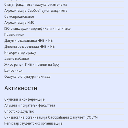
Статут факултета - одлука о изменама
Акредитација Саобраћајног факултета
Самовредновање
Акредитација НИО
ISO стандарди - сертификати и политике
Правилници
Датуми одржавања ННВ и ИВ
Дневни ред седница ННВ и НВ
Информатор о раду
Јавне набавке
Жиро рачун, ПИБ и позиви на број
Ценовници
Одлука о структури накнада
Активности
Скупови и конференције
Алумни и пријатељи факултета
Спортско друштво
Синдикална организација Саобраћајни факултет (СОСФ)
Регистар студентских организација