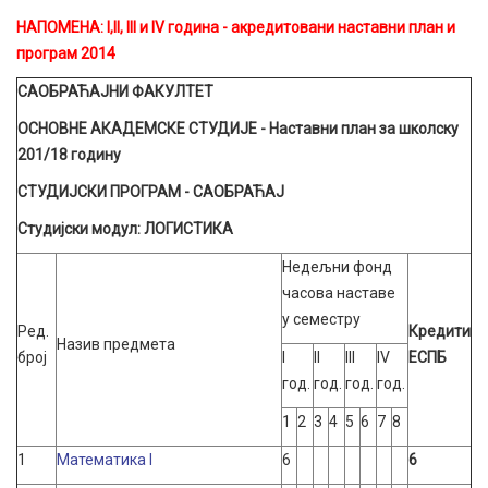
НАПОМЕНА: I
,II, III и IV година - акредитовани наставни план и
програм 2014
САОБРАЋАЈНИ ФАКУЛТЕТ
ОСНОВНЕ АКАДЕМСКЕ СТУДИЈЕ
- Наставни план за школску
201/18
годину
СТУДИЈСКИ ПРОГРАМ - САОБРАЋАЈ
Студијски модул: ЛОГИСТИКА
Недељни фонд
часова наставе
у семестру
Ред.
Кредити
Назив предмета
број
I
II
III
IV
ЕСПБ
год.
год.
год.
год.
1
2
3
4
5
6
7
8
1
Математика I
6
6