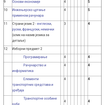
9
Основи економије
4
5
10
Инжењерско цртање
4
5
применом рачунара
11
Страни језик 2 -
енглески
,
3
4
руски
,
француски
,
немачки
(клик на назив језика за
детаље)
12
Изборни предмет 2
Програмирање
4
4
Рачунарство и
4
4
информатика
Елементи
4
4
транспортних средстава и
уређаја
Транспортне особине
4
4
робе