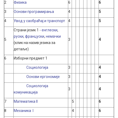
2
Физика
6
6
3
Основи програмирања
4
5
4
Увод у саобраћај и транспорт
4
5
Страни језик 1 -
енглески
,
руски
,
француски
,
немачки
5
3
4
(клик на назив језика за
детаље)
6
Изборни предмет 1
Социологија
3
4
Основи ергономије
3
4
Социологија
3
4
комуникација
7
Математика II
5
6
8
Mеханика I
4
6