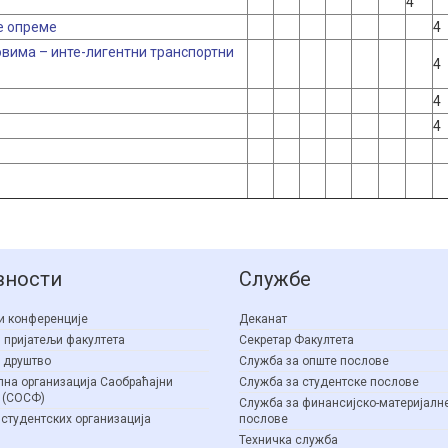
4
е опреме
4
вима – инте-лигентни транспортни
4
4
4
вности
Службе
и конференције
Деканат
 пријатељи факултета
Секретар Факултета
 друштво
Служба за опште послове
на организација Саобраћајни
Служба за студентске послове
 (СОСФ)
Служба за финансијско-материјалн
 студентских организација
послове
Техничка служба