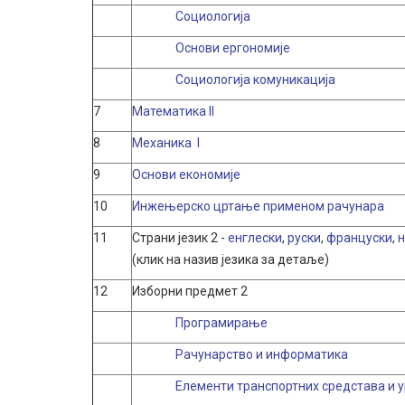
Социологија
Основи ергономије
Социологија комуникација
7
Математика II
8
Mеханика I
9
Основи економије
10
Инжењерско цртање применом рачунара
11
Страни језик 2 -
енглески
,
руски
,
француски
,
(клик на назив језика за детаље)
12
Изборни предмет 2
Програмирање
Рачунарство и информатика
Елементи транспортних средстава и у