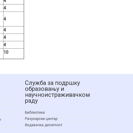
4
4
4
4
4
4
10
Служба за подршку
образовању и
научноистраживачком
раду
Библиотека
Рачунарски центар
е
Издавачка делатност