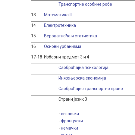
Транспортне особине робе
13
Математика III
14
Електротехника
15
Вероватноћа и статистика
16
Основи урбанизма
17-18
Изборни предмет 3 и 4
Саобраћајна психологија
Инжењерска економија
Саобраћајно транспортно право
Страни језик 3
-
енглески
-
француски
-
немачки