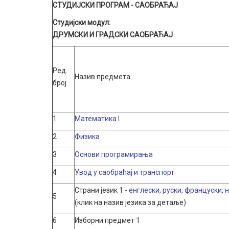
СТУДИЈСКИ ПРОГРАМ - САОБРАЋАЈ
Студијски модул:
ДРУМСКИ И ГРАДСКИ САОБРАЋАЈ
Ред.
Назив предмета
број
1
Математика I
2
Физика
3
Основи програмирања
4
Увод у саобраћај и транспорт
Страни језик 1 -
енглески
,
руски
,
француски
,
5
(клик на назив језика за детаље)
6
Изборни предмет 1