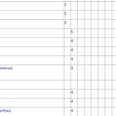
3
3
3
5
4
4
4
немачки
3
4
4
ређаја
4