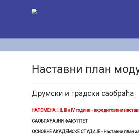
Наставни план моду
Друмски и градски саобраћај
НАПОМЕНА:
I, II, III и IV година - акредитовани нас
САОБРАЋАЈНИ ФАКУЛТЕТ
ОСНОВНЕ АКАДЕМСКЕ СТУДИЈЕ
- Наставни план з