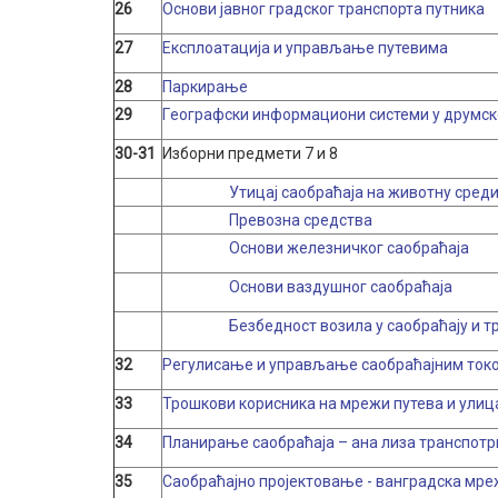
26
Основи јавног градског транспорта путника
27
Експлоатација и управљање путевима
28
Паркирање
29
Гeографски информациони системи у друмск
30-31
Изборни предмети 7 и 8
Утицај саобраћаја на животну сред
Превозна средства
Oснови железничког саобраћаја
Основи ваздушног саобраћаја
Безбедност возила у саобраћају и т
32
Регулисање и управљање саобраћајним токо
33
Трошкови корисника на мрежи путева и улиц
34
Планирање саобраћаја – ана лиза транспотр
35
Саобраћајно пројектовање - ванградска мр