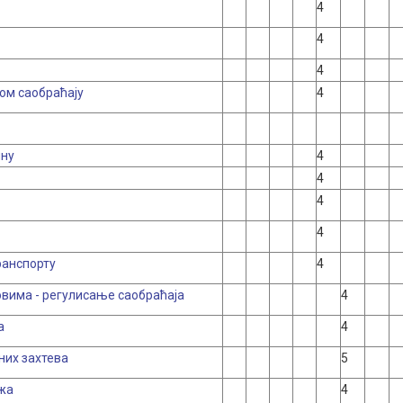
4
4
4
ом саобраћају
4
ину
4
4
4
4
ранспорту
4
вима - регулисање саобраћаја
4
а
4
них захтева
5
ежа
4