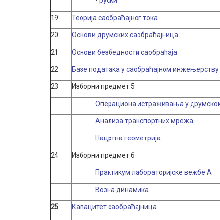
-
руски
19
Теорија саобраћајног тока
20
Основи друмских саобраћајница
21
Основи безбедности саобраћаја
22
Базе података у саобраћајном инжењерству
23
Изборни предмет 5
Операциона истраживања у друмском
Анализа транспортних мрежа
Нацртна геометрија
24
Изборни предмет 6
Практикум лабораторијске вежбе А
Возна динамика
25
Капацитет саобраћајница