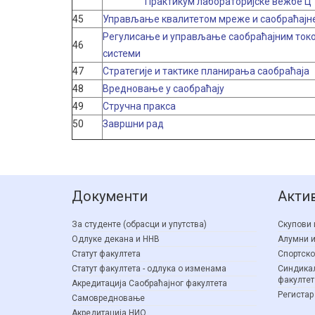
Практикум лабораторијске вежбе Ц
45
Управљање квалитетом мреже и саобраћајн
Регулисање и управљање саобраћајним токо
46
системи
47
Стратегије и тактике планирања саобраћаја
48
Вредновање у саобраћају
49
Стручна пракса
50
Завршни рад
Документи
Акти
За студенте (обрасци и упутства)
Скупови 
Одлуке декана и ННВ
Алумни и
Статут факултета
Спортско
Статут факултета - одлука о изменама
Синдикал
факултет
Акредитација Саобраћајног факултета
Регистар
Самовредновање
Акредитација НИО