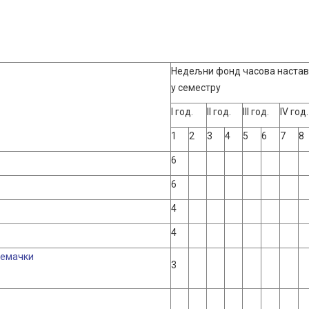
Недељни фонд часова наста
у семестру
I год.
II год.
III год.
IV год.
1
2
3
4
5
6
7
8
6
6
4
4
немачки
3