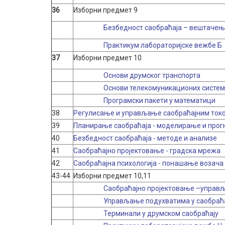
36
Изборни предмет 9
Безбедност саобраћаја – вештачења
Практикум лабораторијске вежбе Б
37
Изборни предмет 10
Основи друмског транспорта
Основи телекомуникационих систе
Програмски пакети у математици
38
Регулисање и управљање саобраћајним ток
39
Планирање саобраћаја - моделирање и прог
40
Безбедност саобраћаја - методе и анализе
41
Саобраћајно пројектовање - градска мрежа
42
Саобраћајна психологија - понашање возача
43-44
Изборни предмет 10,11
Саобраћајно пројектовање –управљ
Управљање подухватима у саобраћ
Терминали у друмском саобраћају