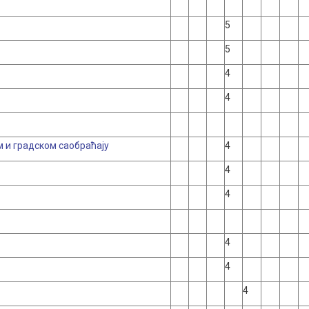
5
5
4
4
 и градском саобраћају
4
4
4
4
4
4