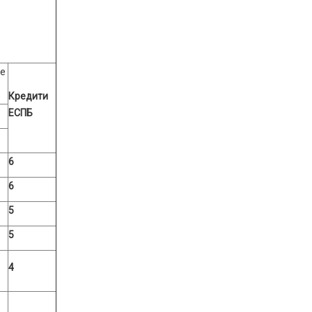
ве
Кредити
ЕСПБ
6
6
5
5
4