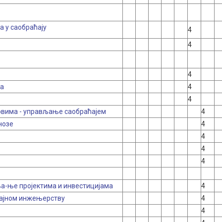
 у саобраћају
4
4
4
ма
4
4
овима - управљање саобраћајем
4
нозе
4
4
4
4
а-ње пројектима и инвестицијама
4
ајном инжењерству
4
4