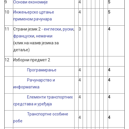
9
Основи економије
4
5
10
Инжењерско цртање
4
5
применом рачунара
11
Страни језик 2 -
енглески
,
руски
,
3
4
француски
,
немачки
(клик на назив језика за
детаље)
12
Изборни предмет 2
Програмирање
4
4
Рачунарство и
4
4
информатика
Елементи транспортних
4
4
средстава и уређаја
Транспортне особине
4
4
робе