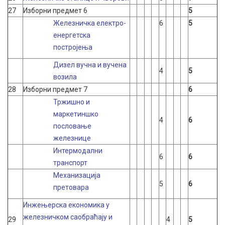
27
Изборни предмет 6
5
Железничка електро-
6
5
енергетска
постројења
Дизел вучна и вучена
4
5
возила
28
Изборни предмет 7
6
Тржишно и
маркетиншко
4
6
пословање
железнице
Интермодални
6
6
транспорт
Механизација
5
6
претовара
Инжењерска економика у
железничком саобраћају и
29
4
5