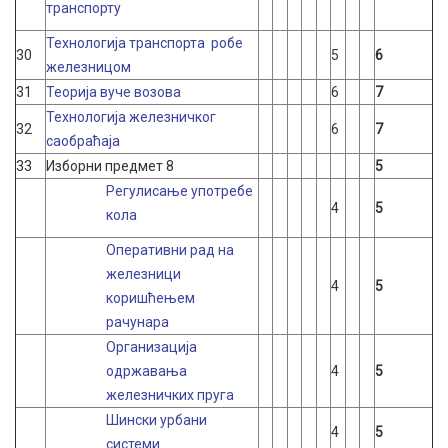
транспорту
Технологија транспорта робе
30
5
6
железницом
31
Теорија вуче возова
6
7
Технологија железничког
32
6
7
саобраћаја
33
Изборни предмет 8
5
Регулисање употребе
4
5
кола
Оперативни рад на
железници
4
5
коришћењем
рачунара
Организација
одржавања
4
5
железничких пруга
Шински урбани
4
5
системи