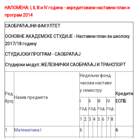
НАПОМЕНА:
I, II, III и IV година - акредитовани наставни план и
програм 2014
САОБРАЋАЈНИ ФАКУЛТЕТ
ОСНОВНЕ АКАДЕМСКЕ СТУДИЈЕ
- Наставни план за школску
2017/18
годину
СТУДИЈСКИ ПРОГРАМ - САОБРАЋАЈ
Студијски модул:
ЖЕЛЕЗНИЧКИ САОБРАЋАЈ И ТРАНСПОРТ
Недељни фонд
часова наставе
у семестру
Ред.
Кредити
Назив предмета
број
I
II
III
IV
ЕСПБ
год.
год.
год.
год.
1
2
3
4
5
6
7
8
1
Математика I
6
6