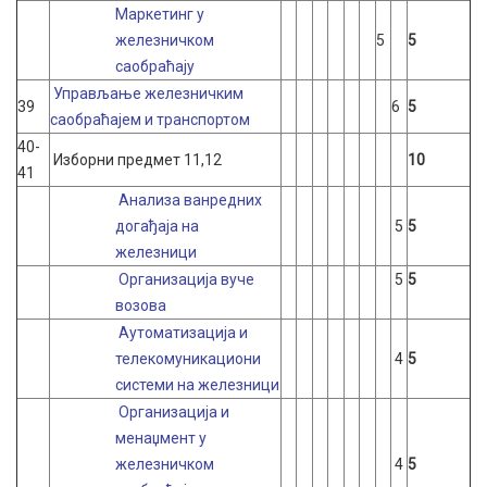
Маркетинг у
железничком
5
5
саобраћају
Управљање железничким
39
6
5
саобраћајем и транспортом
40-
Изборни предмет 11,12
10
41
Анализа ванредних
догађаја на
5
5
железници
Организација вуче
5
5
возова
Аутоматизација и
телекомуникациони
4
5
системи на железници
Организација и
менаџмент у
железничком
4
5