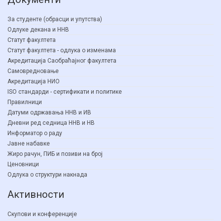
За студенте (обрасци и упутства)
Одлуке декана и ННВ
Статут факултета
Статут факултета - одлука о изменама
Акредитација Саобраћајног факултета
Самовредновање
Акредитација НИО
ISO стандарди - сертификати и политике
Правилници
Датуми одржавања ННВ и ИВ
Дневни ред седница ННВ и НВ
Информатор о раду
Јавне набавке
Жиро рачун, ПИБ и позиви на број
Ценовници
Одлука о структури накнада
Активности
Скупови и конференције