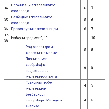
Oрганизација железничког
34
6
7
саобраћаја
Безбедност железничког
35
5
6
саобраћаја
36
Превоз путника железницом
6
7
37-
Изборни предмет 9, 10
10
38
Рад оператора и
5
5
железничке мреже
Планирање и
саобраћајно
6
5
пројектовање
железничких пруга
Транспорт робе
4
5
железницом
Безбедност
саобраћаја - Mетоде и
4
5
анализе