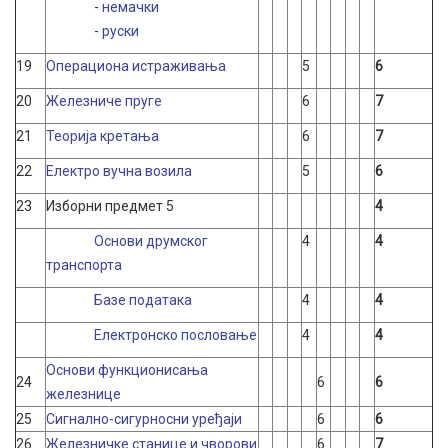
-
немачки
-
руски
19
Операциона истраживања
5
6
20
Железниче пруге
6
7
21
Теорија кретања
6
7
22
Електро вучна возила
5
6
23
Изборни предмет 5
4
Основи друмског
4
4
транспорта
Базе података
4
4
Електронско пословање
4
4
Основи функционисања
24
6
6
железнице
25
Сигнално-сигурносни уређаји
6
6
26
Железничке станице и чворови
6
7