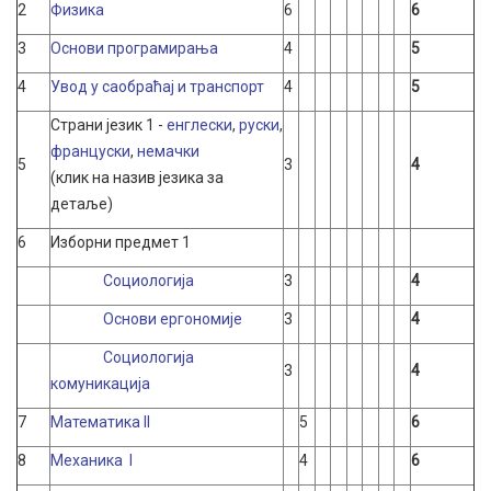
2
Физика
6
6
3
Основи програмирања
4
5
4
Увод у саобраћај и транспорт
4
5
Страни језик 1 -
енглески
,
руски
,
француски
,
немачки
5
3
4
(клик на назив језика за
детаље)
6
Изборни предмет 1
Социологија
3
4
Основи ергономије
3
4
Социологија
3
4
комуникација
7
Математика II
5
6
8
Mеханика I
4
6