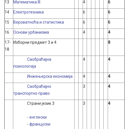
13
Математика III
4
6
14
Eлектротехника
6
6
15
Вероватноћа и статистика
6
6
16
Основи урбанизма
4
4
17-
Изборни предмет 3 и 4
8
18
Саобраћајна
4
4
психологија
Инжењерска економија
4
4
Саобраћајно
3
4
транспортно право
Страни језик 3
3
4
-
енглески
-
француски