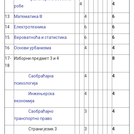
4
4
робе
13
Математика III
4
6
14
Електротехника
6
6
15
Вероватноћа и статистика
6
6
16
Основи урбанизма
4
4
17-
Изборни предмет 3 и 4
8
18
Саобраћајна
4
4
психологија
Инжењерска
4
4
економија
Саобраћајно
3
4
транспортно право
Страни језик 3
3
4