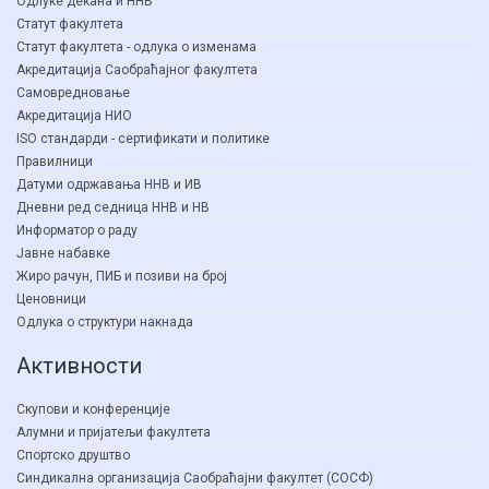
Одлуке декана и ННВ
Статут факултета
Статут факултета - одлука о изменама
Акредитација Саобраћајног факултета
Самовредновање
Акредитација НИО
ISO стандарди - сертификати и политике
Правилници
Датуми одржавања ННВ и ИВ
Дневни ред седница ННВ и НВ
Информатор о раду
Јавне набавке
Жиро рачун, ПИБ и позиви на број
Ценовници
Одлука о структури накнада
Активности
Скупови и конференције
Алумни и пријатељи факултета
Спортско друштво
Синдикална организација Саобраћајни факултет (СОСФ)