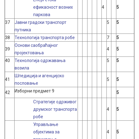
ефикасност возних
4
5
паркова
37
Јавни градски транспорт
5
5
путника
38
Технологија транспорта робе
7
5
Основи саобраћаjног
39
4
5
пројектовања
40
Технологија одржавања
5
5
возила
Шпедиција и агенцијско
41
5
5
пословање
Изборни предмет 9
42
5
Стратегије одрживог
друмског транспорта
4
5
робе
Управљање
објектима за
4
5