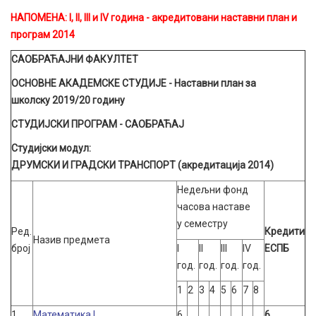
НАПОМЕНА:
I, II, III и IV година - акредитовани наставни план и
програм 2014
САОБРАЋАЈНИ ФАКУЛТЕТ
ОСНОВНЕ АКАДЕМСКЕ СТУДИЈЕ
- Наставни план за
школску
2019/20
годину
СТУДИЈСКИ ПРОГРАМ - САОБРАЋАЈ
Студијски модул:
ДРУМСКИ И ГРАДСКИ ТРАНСПОРТ (акредитација 2014)
Недељни фонд
часова наставе
у семестру
Ред.
Кредити
Назив предмета
број
I
II
III
IV
ЕСПБ
год.
год.
год.
год.
1
2
3
4
5
6
7
8
1
Математика I
6
6