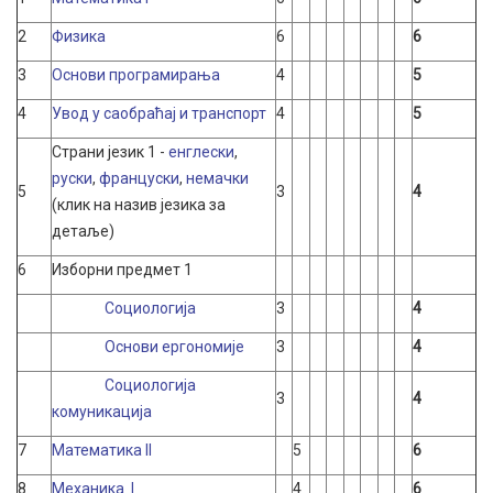
2
Физика
6
6
3
Основи програмирања
4
5
4
Увод у саобраћај и транспорт
4
5
Страни језик 1 -
енглески
,
руски
,
француски
,
немачки
5
3
4
(клик на назив језика за
детаље)
6
Изборни предмет 1
Социологија
3
4
Основи ергономије
3
4
Социологија
3
4
комуникација
7
Математика II
5
6
8
Mеханика I
4
6