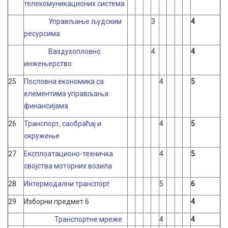
телекомуникационих система
Управљање људским
3
4
ресурсима
Ваздухопловно
4
4
инжењерство
25
Пословна економика са
4
5
елементима управљања
финансијама
26
Транспорт, саобраћај и
4
5
окружење
27
Експлоатационо-техничка
4
5
својства моторних возила
28
Интермодални транспорт
5
6
29
Изборни предмет 6
4
Транспортне мреже
4
4