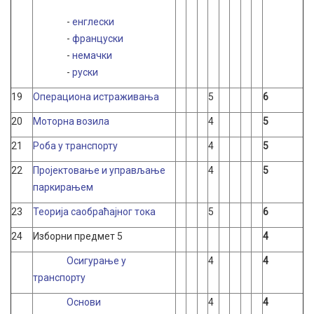
-
енглески
-
француски
-
немачки
-
руски
19
Операциона истраживања
5
6
20
Моторна возила
4
5
21
Роба у транспорту
4
5
22
Пројектовање и управљање
4
5
паркирањем
23
Теорија саобраћајног тока
5
6
24
Изборни предмет 5
4
Осигурање у
4
4
транспорту
Основи
4
4