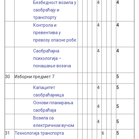
Безбедност возила у
4
4
саобраћају и
транспорту
Контрола и
4
4
превентива у
превозу опасне робе
Саобраћајна
4
4
психологија –
понашање возача
30
Изборни предмет 7
5
Капацитет
4
5
саобраћајница
Основи планирања
4
5
саобраћаја
Возила са
4
5
електричном вучом
31
Технологија транспорта
6
5