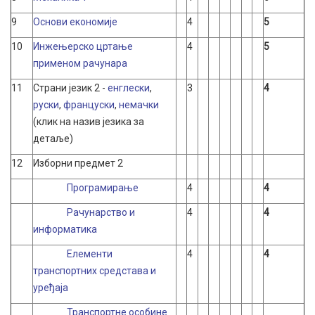
9
Основи економије
4
5
10
Инжењерско цртање
4
5
применом рачунара
11
Страни језик 2 -
енглески
,
3
4
руски
,
француски
,
немачки
(клик на назив језика за
детаље)
12
Изборни предмет 2
Програмирање
4
4
Рачунарство и
4
4
информатика
Елементи
4
4
транспортних средстава и
уређаја
Транспортне особине