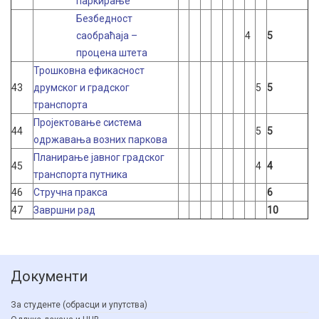
паркирање
Безбедност
саобраћаја –
4
5
процена штета
Трошковна ефикасност
43
друмског и градског
5
5
транспорта
Пројектовање система
44
5
5
одржавања возних паркова
Планирање јавног градског
45
4
4
транспорта путника
46
Стручна пракса
6
47
Завршни рад
10
Документи
За студенте (обрасци и упутства)