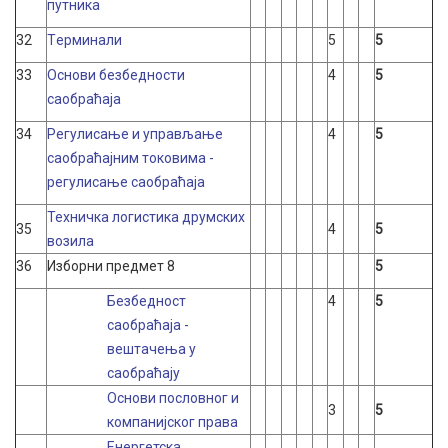
путника
32
Tерминали
5
5
33
Основи безбедности
4
5
саобраћаја
34
Регулисање и управљање
4
5
саобраћајним токовима -
регулисање саобраћаја
Техничка логистика друмских
35
4
5
возила
36
Изборни предмет 8
5
Безбедност
4
5
саобраћаја -
вештачења у
саобраћају
Основи пословног и
3
5
компанијског права
Енергетска