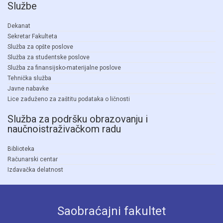
Službe
Dekanat
Sekretar Fakulteta
Služba za opšte poslove
Služba za studentske poslove
Služba za finansijsko-materijalne poslove
Tehnička služba
Javne nabavke
Lice zaduženo za zaštitu podataka o ličnosti
Služba za podršku obrazovanju i
naučnoistraživačkom radu
Biblioteka
Računarski centar
Izdavačka delatnost
Saobraćajni fakultet