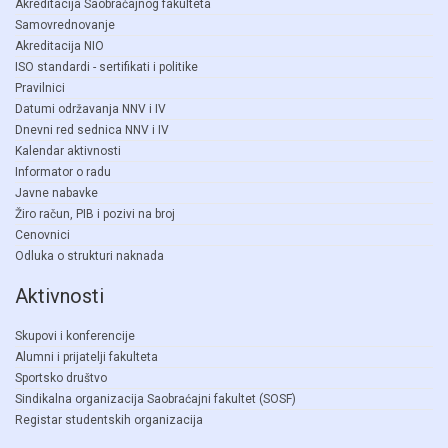
Akreditacija Saobraćajnog fakulteta
Samovrednovanje
Akreditacija NIO
ISO standardi - sertifikati i politike
Pravilnici
Datumi održavanja NNV i IV
Dnevni red sednica NNV i IV
Kalendar aktivnosti
Informator o radu
Javne nabavke
Žiro račun, PIB i pozivi na broj
Cenovnici
Odluka o strukturi naknada
Aktivnosti
Skupovi i konferencije
Alumni i prijatelji fakulteta
Sportsko društvo
Sindikalna organizacija Saobraćajni fakultet (SOSF)
Registar studentskih organizacija