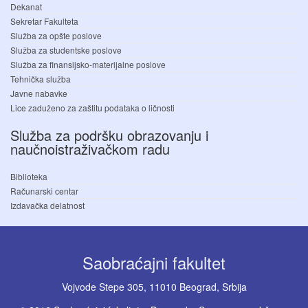
Dekanat
Sekretar Fakulteta
Služba za opšte poslove
Služba za studentske poslove
Služba za finansijsko-materijalne poslove
Tehnička služba
Javne nabavke
Lice zaduženo za zaštitu podataka o ličnosti
Služba za podršku obrazovanju i
naučnoistraživačkom radu
Biblioteka
Računarski centar
Izdavačka delatnost
Saobraćajni fakultet
Vojvode Stepe 305, 11010 Beograd, Srbija