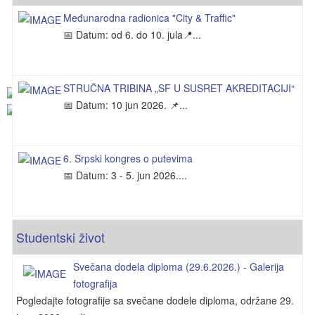
Izveštaj komisije o prijavljenim kandidatima za izbor u
Međunarodna radionica "City & Traffic"
📅 Datum: od 6. do 10. jula📍...
zvanje vanrednog profesora za užu naučnu oblast
Urbanizam i saobraćaj
STRUČNA TRIBINA „SF U SUSRET AKREDITACIJI“
📅 Datum: 10 jun 2026. 📌...
6. Srpski kongres o putevima
📅 Datum: 3 - 5. jun 2026....
Studentski život
Svečana dodela diploma (29.6.2026.) - Galerija
fotografija
Pogledajte fotografije sa svečane dodele diploma, održane 29.