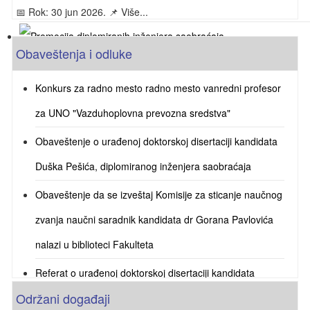
📅 Rok: 30 jun 2026. 📌 Više...
Obaveštenja i odluke
Promocija diplomiranih inženjera saobraćaja
29.06.2026. u 09 časova u amfiteatru 125.
Konkurs za radno mesto radno mesto vanredni profesor
za UNO "Vazduhoplovna prevozna sredstva"
Obaveštenje o urađenoj doktorskoj disertaciji kandidata
Duška Pešića, diplomiranog inženjera saobraćaja
Obaveštenje da se izveštaj Komisije za sticanje naučnog
zvanja naučni saradnik kandidata dr Gorana Pavlovića
nalazi u biblioteci Fakulteta
Referat o urađenoj doktorskoj disertaciji kandidata
Održani događaji
Sretena Jevremovića, master inženjera saobraćaja