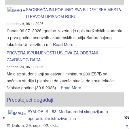
SAOBRAĆAJNI POPUNIO SVA BUDžETSKA MESTA
U PRVOM UPISNOM ROKU
ponedeljak, 06 jul 2026
Danas 06.07. 2026. godine završen je upis budžetskih studenta
u prvu godinu osnovnih akademskih studija Saobraćajnog
fakulteta Univerziteta u...
Read More...
PROVERA ISPUNJENOSTI USLOVA ZA ODBRANU
ZAVRŠNOG RADA
ponedeljak, 06 jul 2026
Mole se studenti koji su ostvarili minimum 200 ESPB od
početka studija i planiraju da završe studije do kraja tekuće
školske godine (30.9.2026)...
Read More...
Predstojeći događaji
SYM-OP-IS - 53. Međunarodni simpozijum o
operacionim istraživanjima
📅 Datum: 29. sep - 02. okt...
PROVERA ISPUNJENOSTI USLOVA ZA ODBRANU ZAVRŠNOG R