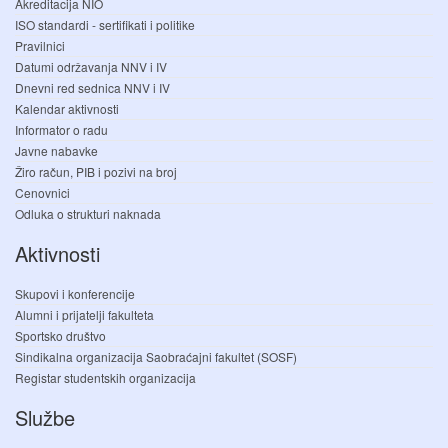
Akreditacija NIO
ISO standardi - sertifikati i politike
Pravilnici
Datumi održavanja NNV i IV
Dnevni red sednica NNV i IV
Kalendar aktivnosti
Informator o radu
Javne nabavke
Žiro račun, PIB i pozivi na broj
Cenovnici
Odluka o strukturi naknada
Aktivnosti
Skupovi i konferencije
Alumni i prijatelji fakulteta
Sportsko društvo
Sindikalna organizacija Saobraćajni fakultet (SOSF)
Registar studentskih organizacija
Službe