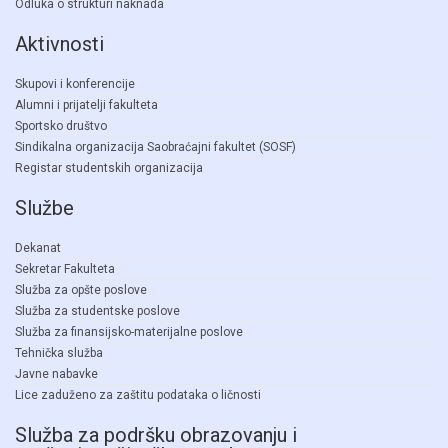
Odluka o strukturi naknada
Aktivnosti
Skupovi i konferencije
Alumni i prijatelji fakulteta
Sportsko društvo
Sindikalna organizacija Saobraćajni fakultet (SOSF)
Registar studentskih organizacija
Službe
Dekanat
Sekretar Fakulteta
Služba za opšte poslove
Služba za studentske poslove
Služba za finansijsko-materijalne poslove
Tehnička služba
Javne nabavke
Lice zaduženo za zaštitu podataka o ličnosti
Služba za podršku obrazovanju i