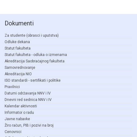
Dokumenti
Za studente (obrasci i uputstva)
Odluke dekana
Statut fakulteta
Statut fakulteta - odluka o izmenama
Akreditacija Saobraćajnog fakulteta
Samovrednovanje
Akreditacija NIO
ISO standardi - sertifikati i politike
Pravilnici
Datumi održavanja NNV i IV
Dnevni red sednica NNV i IV
Kalendar aktivnosti
Informator o radu
Javne nabavke
Žiro račun, PIB i pozivi na broj
Cenovnici