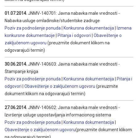
01.07.2014.
JNMV-140701: Javna nabavka male vrednosti -
Nabavka usluge omladinske/studentske zadruge
Poziv za podnošenje ponuda
|
Konkursna dokumentacija
|
Izmena
konkursne dokumentacije
|
Pitanja i odgovori
|
Obaveštenje o
zaključenom ugovoru
(preuzmite dokument klikom na
odgovarajući termin)
30.06.2014.
JNMV-140603: Javna nabavka male vrednosti -
Štampanje knjiga
Poziv za podnošenje ponuda
|
Konkursna dokumentacija
|
Pitanja i
odgovori
|
Obaveštenje o zaključenom ugovoru
(preuzmite
dokument klikom na odgovarajući termin)
27.06.2014.
JNMV-140602: Javna nabavka male vrednosti -
Izvršenje usluge uspostavljanja informacionog sistema
Poziv za podnošenje ponuda
|
Konkursna dokumentacija
|
Obaveštenje o zaključenom ugovoru
(preuzmite dokument klikom
na odgovarajući termin)