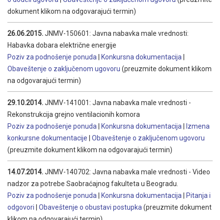
dokument klikom na odgovarajući termin)
26.06.2015.
JNMV-150601: Javna nabavka male vrednosti:
Habavka dobara električne energije
Poziv za podnošenje ponuda
|
Konkursna dokumentacija
|
Obaveštenje o zaključenom ugovoru
(preuzmite dokument klikom
na odgovarajući termin)
29.10.2014.
JNMV-141001: Javna nabavka male vrednosti -
Rekonstrukcija grejno ventilacionih komora
Poziv za podnošenje ponuda
|
Konkursna dokumentacija
|
Izmena
konkursne dokumentacije
|
Obaveštenje o zaključenom ugovoru
(preuzmite dokument klikom na odgovarajući termin)
14.07.2014.
JNMV-140702: Javna nabavka male vrednosti - Video
nadzor za potrebe Saobraćajnog fakulteta u Beogradu.
Poziv za podnošenje ponuda
|
Konkursna dokumentacija
|
Pitanja i
odgovori
|
Obaveštenje o obustavi postupka
(preuzmite dokument
klikom na odgovarajući termin)