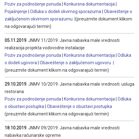
Poziv za podnošenje ponuda
|
Konkursna dokumentacija
|
Pojašnjenje
|
Odluka o dodeli okvirnog sporazuma
|
Obaveštenje o
zaključenom okvirnom sporazumu
|
(preuzmite dokument klikom
na odgovarajući termin)
05.11.2019
. JNMV 11/2019: Javna nabavka male vrednosti:
realizacija projekta vodovodne instalacije
Poziv za podnošenje ponuda
|
Konkursna dokumentacija
|
Odluka
o dodeli ugovora
|
Obaveštenje o zaključenom ugovoru
|
(preuzmite dokument klikom na odgovarajući termin)
29.10.2019
. JNMV 10/2019: Javna nabavka male vrednosti: usluga
restorana
Poziv za podnošenje ponuda
|
Konkursna dokumentacija
|
Odluka
o obustavi postupka
|
Obaveštenje o obustavi postupka
(preuzmite dokument klikom na odgovarajući termin)
18.10.2019
. JNMV 09/2019: Javna nabavka male vrednosti:
nabavka računarske opreme