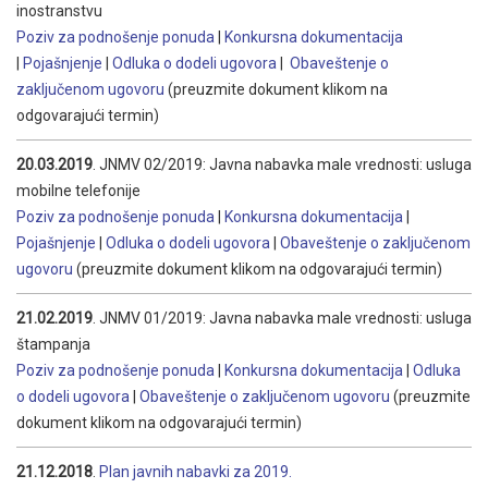
inostranstvu
Poziv za podnošenje ponuda
|
Konkursna dokumentacija
|
Pojašnjenje
|
Odluka o dodeli ugovora
|
Obaveštenje o
zaključenom ugovoru
(preuzmite dokument klikom na
odgovarajući termin)
20.03.2019
. JNMV 02/2019: Javna nabavka male vrednosti: usluga
mobilne telefonije
Poziv za podnošenje ponuda
|
Konkursna dokumentacija
|
Pojašnjenje
|
Odluka o dodeli ugovora
|
Obaveštenje o zaključenom
ugovoru
(preuzmite dokument klikom na odgovarajući termin)
21.02.2019
. JNMV 01/2019: Javna nabavka male vrednosti: usluga
štampanja
Poziv za podnošenje ponuda
|
Konkursna dokumentacija
|
Odluka
o dodeli ugovora
|
Obaveštenje o zaključenom ugovoru
(preuzmite
dokument klikom na odgovarajući termin)
21.12.2018
.
Plan javnih nabavki za 2019.