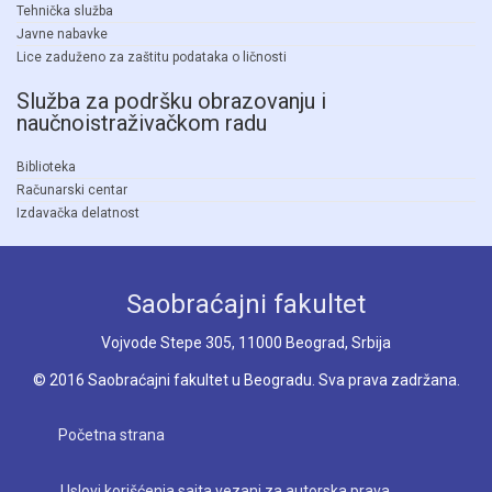
Tehnička služba
Javne nabavke
Lice zaduženo za zaštitu podataka o ličnosti
Služba za podršku obrazovanju i
naučnoistraživačkom radu
Biblioteka
Računarski centar
Izdavačka delatnost
Saobraćajni fakultet
Vojvode Stepe 305, 11000 Beograd, Srbija
© 2016 Saobraćajni fakultet u Beogradu. Sva prava zadržana.
Početna strana
Uslovi korišćenja sajta vezani za autorska prava