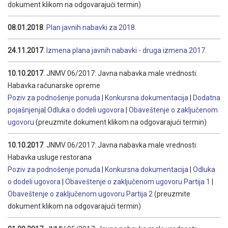
dokument klikom na odgovarajući termin)
08.01.2018
.
Plan javnih nabavki za 2018.
24.11.2017
.
Izmena plana javnih nabavki - druga izmena 2017.
10.10.2017
. JNMV 06/2017: Javna nabavka male vrednosti:
Habavka računarske opreme
Poziv za podnošenje ponuda
|
Konkursna dokumentacija
|
Dodatna
pojašnjenja
|
Odluka o dodeli ugovora
|
Obaveštenje o zaključenom
ugovoru
(preuzmite dokument klikom na odgovarajući termin)
10.10.2017
. JNMV 06/2017: Javna nabavka male vrednosti:
Habavka usluge restorana
Poziv za podnošenje ponuda
|
Konkursna dokumentacija
|
Odluka
o dodeli ugovora
|
Obaveštenje o zaključenom ugovoru Partija 1
|
Obaveštenje o zaključenom ugovoru Partija 2
(preuzmite
dokument klikom na odgovarajući termin)