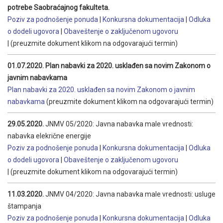
potrebe Saobraćajnog fakulteta.
Poziv za podnošenje ponuda
|
Konkursna dokumentacija
|
Odluka
o dodeli ugovora
|
Obaveštenje o zaključenom ugovoru
|
(preuzmite dokument klikom na odgovarajući termin)
01.07.2020. Plan nabavki za 2020. usklađen sa novim Zakonom o
javnim nabavkama
Plan nabavki za 2020. usklađen sa novim Zakonom o javnim
nabavkama
(preuzmite dokument klikom na odgovarajući termin)
29.05.2020.
JNMV 05/2020: Javna nabavka male vrednosti:
nabavka elekrične energije
Poziv za podnošenje ponuda
|
Konkursna dokumentacija
|
Odluka
o dodeli ugovora
|
Obaveštenje o zaključenom ugovoru
|
(preuzmite dokument klikom na odgovarajući termin)
11.03.2020.
JNMV 04/2020: Javna nabavka male vrednosti: usluge
štampanja
Poziv za podnošenje ponuda
|
Konkursna dokumentacija
|
Odluka