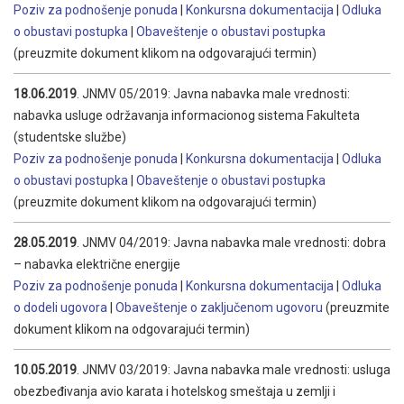
Poziv za podnošenje ponuda
|
Konkursna dokumentacija
|
Odluka
o obustavi postupka
|
Obaveštenje o obustavi postupka
(preuzmite dokument klikom na odgovarajući termin)
18.06.2019
. JNMV 05/2019: Javna nabavka male vrednosti:
nabavka usluge održavanja informacionog sistema Fakulteta
(studentske službe)
Poziv za podnošenje ponuda
|
Konkursna dokumentacija
|
Odluka
o obustavi postupka
|
Obaveštenje o obustavi postupka
(preuzmite dokument klikom na odgovarajući termin)
28.05.2019
. JNMV 04/2019: Javna nabavka male vrednosti: dobra
– nabavka električne energije
Poziv za podnošenje ponuda
|
Konkursna dokumentacija
|
Odluka
o dodeli ugovora
|
Obaveštenje o zaključenom ugovoru
(preuzmite
dokument klikom na odgovarajući termin)
10.05.2019
. JNMV 03/2019: Javna nabavka male vrednosti: usluga
obezbeđivanja avio karata i hotelskog smeštaja u zemlji i