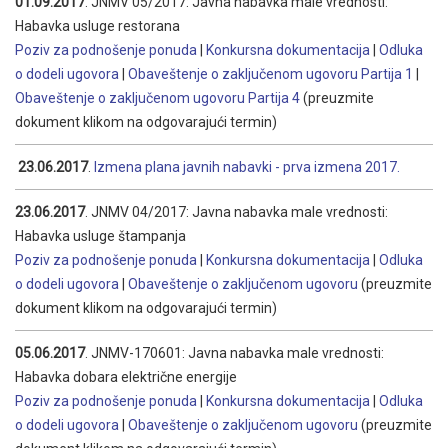
01.09.2017
. JNMV 05/2017: Javna nabavka male vrednosti:
Habavka usluge restorana
Poziv za podnošenje ponuda
|
Konkursna dokumentacija
|
Odluka
o dodeli ugovora
|
Obaveštenje o zaključenom ugovoru Partija 1
|
Obaveštenje o zaključenom ugovoru Partija 4
(preuzmite
dokument klikom na odgovarajući termin)
23.06.2017
.
Izmena plana javnih nabavki - prva izmena 2017.
23.06.2017
. JNMV 04/2017: Javna nabavka male vrednosti:
Habavka usluge štampanja
Poziv za podnošenje ponuda
|
Konkursna dokumentacija
|
Odluka
o dodeli ugovora
|
Obaveštenje o zaključenom ugovoru
(preuzmite
dokument klikom na odgovarajući termin)
05.06.2017
. JNMV-170601: Javna nabavka male vrednosti:
Habavka dobara električne energije
Poziv za podnošenje ponuda
|
Konkursna dokumentacija
|
Odluka
o dodeli ugovora
|
Obaveštenje o zaključenom ugovoru
(preuzmite