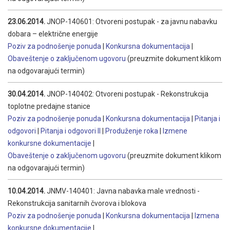
23.06.2014.
JNOP-140601: Otvoreni postupak - za javnu nabavku
dobara – električne energije
Poziv za podnošenje ponuda
|
Konkursna dokumentacija
|
Obaveštenje o zaključenom ugovoru
(preuzmite dokument klikom
na odgovarajući termin)
30.04.2014.
JNOP-140402: Otvoreni postupak - Rekonstrukcija
toplotne predajne stanice
Poziv za podnošenje ponuda
|
Konkursna dokumentacija
|
Pitanja i
odgovori
|
Pitanja i odgovori II
|
Produženje roka
|
Izmene
konkursne dokumentacije
|
Obaveštenje o zaključenom ugovoru
(preuzmite dokument klikom
na odgovarajući termin)
10.04.2014.
JNMV-140401: Javna nabavka male vrednosti -
Rekonstrukcija sanitarnih čvorova i blokova
Poziv za podnošenje ponuda
|
Konkursna dokumentacija
|
Izmena
konkursne dokumentacije
|