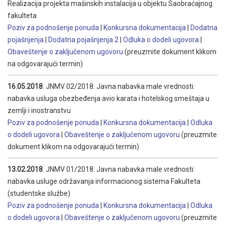
Realizacija projekta mašinskih instalacija u objektu Saobraćajnog
fakulteta
Poziv za podnošenje ponuda
|
Konkursna dokumentacija
|
Dodatna
pojašnjenja
|
Dodatna pojašnjenja 2
|
Odluka o dodeli ugovora
|
Obaveštenje o zaključenom ugovoru
(preuzmite dokument klikom
na odgovarajući termin)
16.05.2018
. JNMV 02/2018: Javna nabavka male vrednosti:
nabavka usluga obezbeđenja avio karata i hotelskog smeštaja u
zemlji i inostranstvu
Poziv za podnošenje ponuda
|
Konkursna dokumentacija
|
Odluka
o dodeli ugovora
|
Obaveštenje o zaključenom ugovoru
(preuzmite
dokument klikom na odgovarajući termin)
13.02.2018
. JNMV 01/2018: Javna nabavka male vrednosti:
nabavka usluge održavanja informacionog sistema Fakulteta
(studentske službe)
Poziv za podnošenje ponuda
|
Konkursna dokumentacija
|
Odluka
o dodeli ugovora
|
Obaveštenje o zaključenom ugovoru
(preuzmite