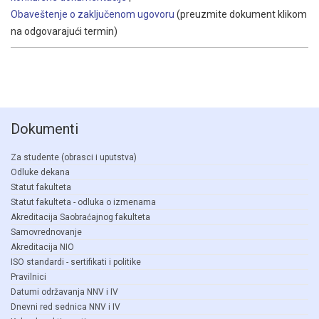
Obaveštenje o zaključenom ugovoru
(preuzmite dokument klikom
na odgovarajući termin)
Dokumenti
Za studente (obrasci i uputstva)
Odluke dekana
Statut fakulteta
Statut fakulteta - odluka o izmenama
Akreditacija Saobraćajnog fakulteta
Samovrednovanje
Akreditacija NIO
ISO standardi - sertifikati i politike
Pravilnici
Datumi održavanja NNV i IV
Dnevni red sednica NNV i IV