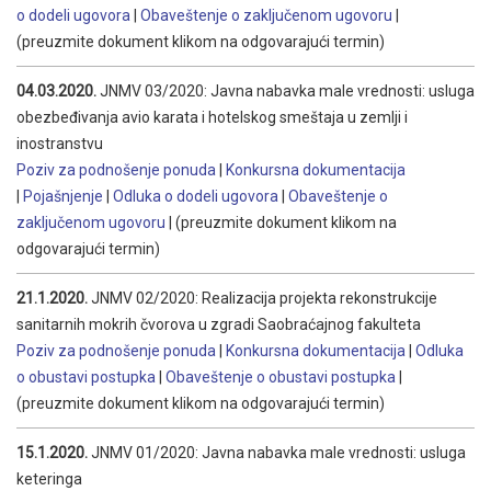
o dodeli ugovora
|
Obaveštenje o zaključenom ugovoru
|
(preuzmite dokument klikom na odgovarajući termin)
04.03.2020.
JNMV 03/2020: Javna nabavka male vrednosti: usluga
obezbeđivanja avio karata i hotelskog smeštaja u zemlji i
inostranstvu
Poziv za podnošenje ponuda
|
Konkursna dokumentacija
|
Pojašnjenje
|
Odluka o dodeli ugovora
|
Obaveštenje o
zaključenom ugovoru
|
(preuzmite dokument klikom na
odgovarajući termin)
21.1.2020.
JNMV 02/2020: Realizacija projekta rekonstrukcije
sanitarnih mokrih čvorova u zgradi Saobraćajnog fakulteta
Poziv za podnošenje ponuda
|
Konkursna dokumentacija
|
Odluka
o obustavi postupka
|
Obaveštenje o obustavi postupka
|
(preuzmite dokument klikom na odgovarajući termin)
15.1.2020.
JNMV 01/2020: Javna nabavka male vrednosti: usluga
keteringa