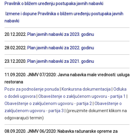
Pravilnik o bližem uređenju postupaka javnih nabav
ki
Izmene i dopune Pravilnika o bližem uređenju postupaka javnih
nabav
ki
20.12.2022.
Plan javnih nabavki za 2023. godinu
28.02.2022.
Plan javnih nabavki za 2022. godinu
23.12.2020.
Plan javnih nabavki za 2021. godinu
11.09.2020. JNMV 07/2020: Javna nabavka male vrednosti: usluga
restorana
Poziv za podnošenje ponuda
|
Konkursna dokumentacija
|
Odluka
o dodeli ugovora
|
Obaveštenje o zaključenom ugovoru - partija 1
|
Obaveštenje o zaključenom ugovoru - partija 2
|
Obaveštenje o
zaključenom ugovoru - partija 3
| (preuzmite dokument klikom na
odgovarajući termin)
08.09.2020. JNMV 06/2020: Nabavka računarske opreme za