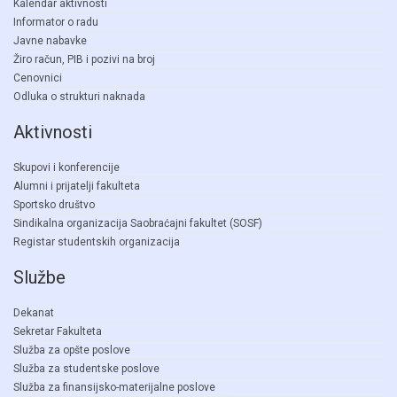
Kalendar aktivnosti
Informator o radu
Javne nabavke
Žiro račun, PIB i pozivi na broj
Cenovnici
Odluka o strukturi naknada
Aktivnosti
Skupovi i konferencije
Alumni i prijatelji fakulteta
Sportsko društvo
Sindikalna organizacija Saobraćajni fakultet (SOSF)
Registar studentskih organizacija
Službe
Dekanat
Sekretar Fakulteta
Služba za opšte poslove
Služba za studentske poslove
Služba za finansijsko-materijalne poslove