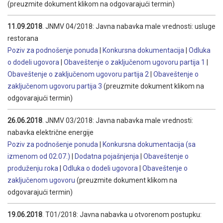
(preuzmite dokument klikom na odgovarajući termin)
11.09.2018
. JNMV 04/2018: Javna nabavka male vrednosti: usluge
restorana
Poziv za podnošenje ponuda
|
Konkursna dokumentacija
|
Odluka
o dodeli ugovora
|
Obaveštenje o zaključenom ugovoru partija 1
|
Obaveštenje o zaključenom ugovoru partija 2
|
Obaveštenje o
zaključenom ugovoru partija 3
(preuzmite dokument klikom na
odgovarajući termin)
26.06.2018
. JNMV 03/2018: Javna nabavka male vrednosti:
nabavka električne energije
Poziv za podnošenje ponuda
|
Konkursna dokumentacija
(sa
izmenom od 02.07.)
|
Dodatna pojašnjenja
|
Obaveštenje o
produženju roka
|
Odluka o dodeli ugovora
|
Obaveštenje o
zaključenom ugovoru
(preuzmite dokument klikom na
odgovarajući termin)
19.06.2018
. T01/2018: Javna nabavka u otvorenom postupku: