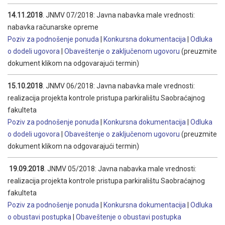
14.11.2018
. JNMV 07/2018: Javna nabavka male vrednosti:
nabavka računarske opreme
Poziv za podnošenje ponuda
|
Konkursna dokumentacija
|
Odluka
o dodeli ugovora
|
Obaveštenje o zaključenom ugovoru
(preuzmite
dokument klikom na odgovarajući termin)
15.10.2018
. JNMV 06/2018: Javna nabavka male vrednosti:
realizacija projekta kontrole pristupa parkiralištu Saobraćajnog
fakulteta
Poziv za podnošenje ponuda
|
Konkursna dokumentacija
|
Odluka
o dodeli ugovora
|
Obaveštenje o zaključenom ugovoru
(preuzmite
dokument klikom na odgovarajući termin)
19.09.2018
. JNMV 05/2018: Javna nabavka male vrednosti:
realizacija projekta kontrole pristupa parkiralištu Saobraćajnog
fakulteta
Poziv za podnošenje ponuda
|
Konkursna dokumentacija
|
Odluka
o obustavi postupka
|
Obaveštenje o obustavi postupka