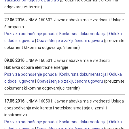
zaključenom ugovoru partija 3
(preuzmite dokument klikom na
odgovarajući termin)
27.06.2016
. JNMV-160602: Javna nabavka male vrednosti: Usluge
štampanja
Poziv za podnošenje ponuda
|
Konkursna dokumentacija |
Odluka
o dodeli ugovora
|
Obaveštenje o zaključenom ugovoru
(preuzmite
dokument klikom na odgovarajući termin)
09.06.2016
. JNMV-160601: Javna nabavka male vrednosti:
Habavka dobara električne energije
Poziv za podnošenje ponuda
|
Konkursna dokumentacija
|
Odluka
o dodeli ugovora
|
Obaveštenje o zaključenom ugovoru
(preuzmite
dokument klikom na odgovarajući termin)
17.05.2016
. JNMV-160501: Javna nabavka male vrednosti: Usluga
obezbeđivanja avio karata i hotelskog smeštaja u zemlji i
inostranstvu
Poziv za podnošenje ponuda
|
Konkursna dokumentacija
|
Odluka
o dodeli ugovora
|
Obaveštenje o zaključenom ugovoru
(preuzmite