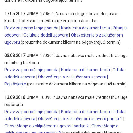
dokument klikom na odgovarajući termin)
17.05.2017
. JNMV-170501: Nabavka usluge obezbeđenja avio
karata i hotelskog smeštaja u zemlji i inostranstvu
Poziv za podnošenje ponuda
|
Konkursna dokumentacija
|
Pitanja i
odgovori
|
Odluka o dodeli ugovora
|
Obaveštenje o zaključenom
ugovoru
(preuzmite dokument klikom na odgovarajući termin)
03.03.2017
. JNMV-170301: Javna nabavka male vrednosti: Usluge
mobilnog telefona
Poziv za podnošenje ponuda
|
Konkursna dokumentacija
|
Odluka
o dodeli ugovora
|
Obaveštenje o zaključenom ugovoru |
Pojašnjenje
(preuzmite dokument klikom na odgovarajući termin)
13.09.2016
. JNMV-160901: Javna nabavka male vrednosti: Usluge
restorana
Poziv za podnošenje ponuda
|
Konkursna dokumentacija
|
Odluka
o dodeli ugovora
|
Obaveštenje o zaključenom ugovoru partija 1
|
Obaveštenje o zaključenom ugovoru partija 2
|
Obaveštenje o