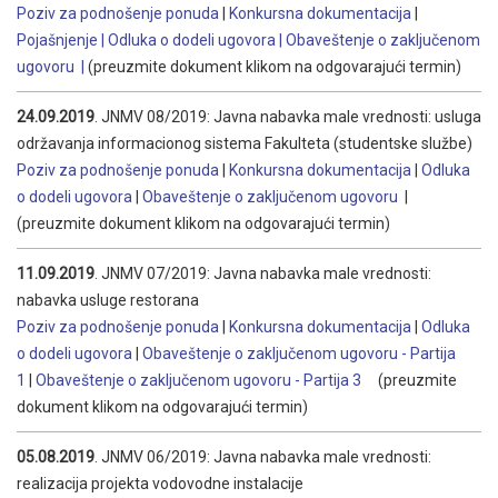
Poziv za podnošenje ponuda
|
Konkursna dokumentacija
|
Pojašnjenje |
Odluka o dodeli ugovora
|
Obaveštenje o zaključenom
ugovoru
|
(preuzmite dokument klikom na odgovarajući termin)
24.09.2019
. JNMV 08/2019: Javna nabavka male vrednosti: usluga
održavanja informacionog sistema Fakulteta (studentske službe)
Poziv za podnošenje ponuda
|
Konkursna dokumentacija
|
Odluka
o dodeli ugovora
|
Obaveštenje o zaključenom ugovoru
|
(preuzmite dokument klikom na odgovarajući termin)
11.09.2019
. JNMV 07/2019: Javna nabavka male vrednosti:
nabavka usluge restorana
Poziv za podnošenje ponuda
|
Konkursna dokumentacija
|
Odluka
o dodeli ugovora
|
Obaveštenje o zaključenom ugovoru - Partija
1
|
Obaveštenje o zaključenom ugovoru - Partija 3
(preuzmite
dokument klikom na odgovarajući termin)
05.08.2019
. JNMV 06/2019: Javna nabavka male vrednosti:
realizacija projekta vodovodne instalacije