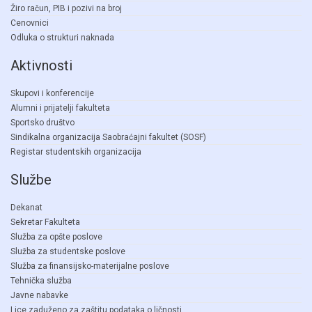
Žiro račun, PIB i pozivi na broj
Cenovnici
Odluka o strukturi naknada
Aktivnosti
Skupovi i konferencije
Alumni i prijatelji fakulteta
Sportsko društvo
Sindikalna organizacija Saobraćajni fakultet (SOSF)
Registar studentskih organizacija
Službe
Dekanat
Sekretar Fakulteta
Služba za opšte poslove
Služba za studentske poslove
Služba za finansijsko-materijalne poslove
Tehnička služba
Javne nabavke
Lice zaduženo za zaštitu podataka o ličnosti