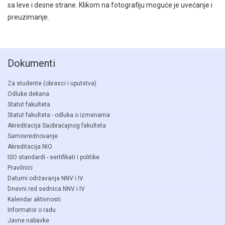
sa leve i desne strane. Klikom na fotografiju moguće je uvećanje i
preuzimanje.
Dokumenti
Za studente (obrasci i uputstva)
Odluke dekana
Statut fakulteta
Statut fakulteta - odluka o izmenama
Akreditacija Saobraćajnog fakulteta
Samovrednovanje
Akreditacija NIO
ISO standardi - sertifikati i politike
Pravilnici
Datumi održavanja NNV i IV
Dnevni red sednica NNV i IV
Kalendar aktivnosti
Informator o radu
Javne nabavke