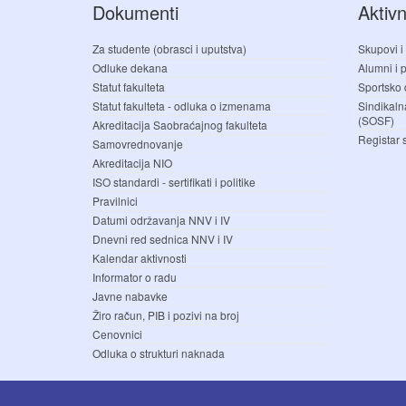
Dokumenti
Aktivn
Za studente (obrasci i uputstva)
Skupovi i
Odluke dekana
Alumni i pr
Statut fakulteta
Sportsko 
Statut fakulteta - odluka o izmenama
Sindikaln
(SOSF)
Akreditacija Saobraćajnog fakulteta
Registar 
Samovrednovanje
Akreditacija NIO
ISO standardi - sertifikati i politike
Pravilnici
Datumi održavanja NNV i IV
Dnevni red sednica NNV i IV
Kalendar aktivnosti
Informator o radu
Javne nabavke
Žiro račun, PIB i pozivi na broj
Cenovnici
Odluka o strukturi naknada