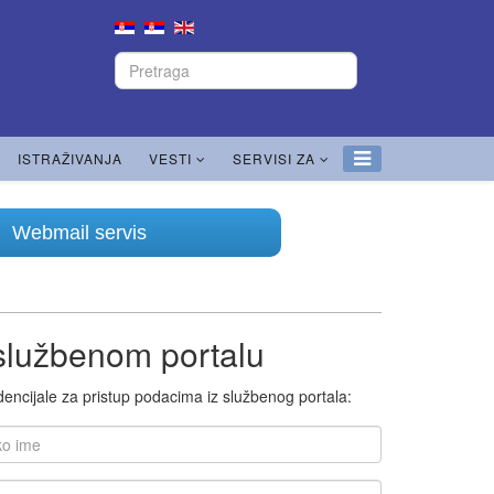
ISTRAŽIVANJA
VESTI
SERVISI ZA
Webmail servis
 službenom portalu
encijale za pristup podacima iz službenog portala: