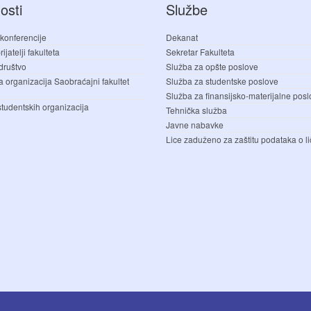
osti
Službe
 konferencije
Dekanat
ijatelji fakulteta
Sekretar Fakulteta
društvo
Služba za opšte poslove
a organizacija Saobraćajni fakultet
Služba za studentske poslove
Služba za finansijsko-materijalne pos
studentskih organizacija
Tehnička služba
Javne nabavke
Lice zaduženo za zaštitu podataka o li