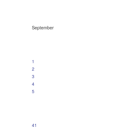
September
1
2
3
4
5
41