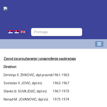
Zavod za proučavanje i unapređenje saobraćaja
Direktori
Dimitrije S. ŽIVKOVIĆ, dipl.pravnik
1961-1963
Svetislav V. JOVIĆ, dipl.inž.
1963-1967
Slavko Đ. SUVAJDžIĆ, dipl.inž.
1967-1973
Nenad M. JOVANOVIĆ, dipl.inž.
1973-1974