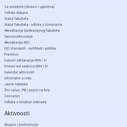
Za studente (obrasci i uputstva)
Odluke dekana
Statut fakulteta
Statut fakulteta - odluka o izmenama
Akreditacija Saobraćajnog fakulteta
Samovrednovanje
Akreditacija NIO
ISO standardi - sertifikati i politike
Pravilnici
Datumi održavanja NNV i IV
Dnevni red sednica NNV i IV
Kalendar aktivnosti
Informator o radu
Javne nabavke
Žiro račun, PIB i pozivi na broj
Cenovnici
Odluka o strukturi naknada
Aktivnosti
Skupovi i konferencije