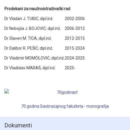
Prodekani za naučnoistraživački rad
Dr Vladan J. TUBIĆ, dipl.inž.
2002-2006
Dr Nebojša J. BOJOVIĆ, dipl.inž.
2006-2012
Dr Slaven M. TICA, dipl.inž.
2012-2015
Dr Dalibor R. PEŠIĆ, dipl.inž.
2015-2024
Dr Vladimir MOMČILOVIĆ, dipl.inž.
2024-2025
Dr Vladislav MARAŠ, dipl.inž.
2025-
70 godina Saobraćajnog fakulteta - monografija
Dokumenti