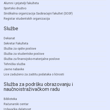
Alumni i prijatelji fakulteta
Sportsko društvo
Sindikalna organizacija Saobraćajni fakultet (SOSF)
Registar studentskih organizacija
Službe
Dekanat
Sekretar Fakulteta
Služba za opšte poslove
Služba za studentske poslove
Služba za finansijsko-materijalne poslove
Tehnička služba
Javne nabavke
Lice zaduženo za zaštitu podataka o ličnosti
Služba za podršku obrazovanju i
naučnoistraživačkom radu
Biblioteka
Računarski centar
Izdavačka delatnost