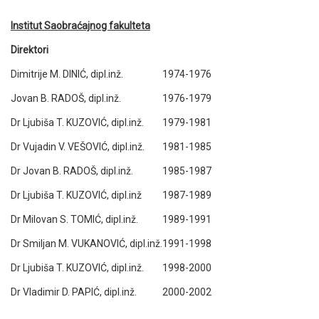
Institut Saobraćajnog fakulteta
Direktori
Dimitrije M. DINIĆ, dipl.inž.
1974-1976
Jovan B. RADOŠ, dipl.inž.
1976-1979
Dr Ljubiša T. KUZOVIĆ, dipl.inž.
1979-1981
Dr Vujadin V. VEŠOVIĆ, dipl.inž.
1981-1985
Dr Jovan B. RADOŠ, dipl.inž.
1985-1987
Dr Ljubiša T. KUZOVIĆ, dipl.inž
1987-1989
Dr Milovan S. TOMIĆ, dipl.inž.
1989-1991
Dr Smiljan M. VUKANOVIĆ, dipl.inž.
1991-1998
Dr Ljubiša T. KUZOVIĆ, dipl.inž.
1998-2000
Dr Vladimir D. PAPIĆ, dipl.inž.
2000-2002