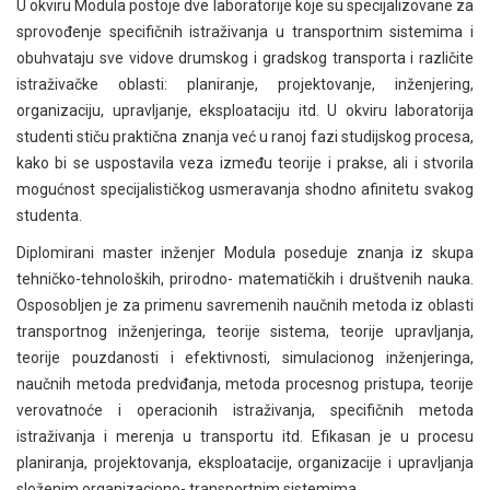
U okviru Modula postoje dve laboratorije koje su specijalizovane za
sprovođenje specifičnih istraživanja u transportnim sistemima i
obuhvataju sve vidove drumskog i gradskog transporta i različite
istraživačke oblasti: planiranje, projektovanje, inženjering,
organizaciju, upravljanje, eksploataciju itd. U okviru laboratorija
studenti stiču praktična znanja već u ranoj fazi studijskog procesa,
kako bi se uspostavila veza između teorije i prakse, ali i stvorila
mogućnost specijalističkog usmeravanja shodno afinitetu svakog
studenta.
Diplomirani master inženjer Modula poseduje znanja iz skupa
tehničko-tehnoloških, prirodno- matematičkih i društvenih nauka.
Osposobljen je za primenu savremenih naučnih metoda iz oblasti
transportnog inženjeringa, teorije sistema, teorije upravljanja,
teorije pouzdanosti i efektivnosti, simulacionog inženjeringa,
naučnih metoda predviđanja, metoda procesnog pristupa, teorije
verovatnoće i operacionih istraživanja, specifičnih metoda
istraživanja i merenja u transportu itd. Efikasan je u procesu
planiranja, projektovanja, eksploatacije, organizacije i upravljanja
složenim organizaciono- transportnim sistemima.