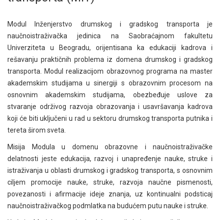
Modul Inženjerstvo drumskog i gradskog transporta je
naučnoistraživačka jedinica na Saobraćajnom fakultetu
Univerziteta u Beogradu, orijentisana ka edukaciji kadrova i
rešavanju praktičnih problema iz domena drumskog i gradskog
transporta. Modul realizacijom obrazovnog programa na master
akademskim studijama u sinergiji s obrazovnim procesom na
osnovnim akademskim studijama, obezbeđuje uslove za
stvaranje održivog razvoja obrazovanja i usavršavanja kadrova
koji će biti uključeni u rad u sektoru drumskog transporta putnika i
tereta širom sveta.
Misija Modula u domenu obrazovne i naučnoistraživačke
delatnosti jeste edukacija, razvoj i unapređenje nauke, struke i
istraživanja u oblasti drumskog i gradskog transporta, s osnovnim
ciljem promocije nauke, struke, razvoja naučne pismenosti,
povezanosti i afirmacije ideje znanja, uz kontinualni podsticaj
naučnoistraživačkog podmlatka na budućem putu nauke i struke.