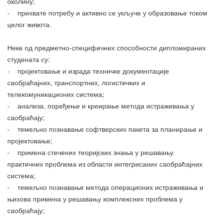
околину;
- прихвате потребу и активно се укључе у образовање током
целог живота.
Неке од предметно-специфичних способности дипломираних
студената су:
- пројектовање и израда техничке документације
саобраћајних, транспортних, логистичких и
телекомуникационих система;
- анализа, поређење и креирање метода истраживања у
саобраћају;
- темељно познавање софтверских пакета за планирање и
пројектовање;
- примена стечених теоријских знања у решавању
практичних проблема из области интегрисаних саобраћајних
система;
- темељно познавање метода операционих истраживања и
њихова примена у решавању комплексних проблема у
саобраћају;