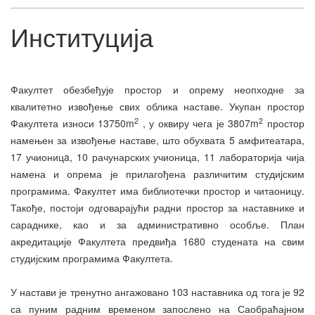
Институција
Факултет обезбеђује простор и опрему неопходне за
квалитетно извођење свих облика наставе. Укупан простор
2
2
Факултета износи 13750m
, у оквиру чега је 3807m
простор
намењен за извођење наставе, што обухвата 5 амфитеатара,
17 учионицa, 10 рачунарских учионица, 11 лабораторија чија
намена и опрема је прилагођена различитим студијским
програмима. Факултет има библиотечки простор и читаоницу.
Такође, постоји одговарајући радни простор за наставнике и
сараднике, као и за административно особље. План
акредитације Факултета предвиђа 1680 студената на свим
студијским програмима Факултета.
У настави је тренутно ангажовано 103 наставника од тога је 92
са пуним радним временом запослено на Саобраћајном