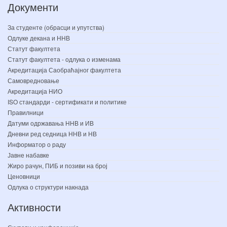
Документи
За студенте (обрасци и упутства)
Одлуке декана и ННВ
Статут факултета
Статут факултета - одлука о изменама
Акредитација Саобраћајног факултета
Самовредновање
Акредитација НИО
ISO стандарди - сертификати и политике
Правилници
Датуми одржавања ННВ и ИВ
Дневни ред седница ННВ и НВ
Информатор о раду
Јавне набавке
Жиро рачун, ПИБ и позиви на број
Ценовници
Одлука о структури накнада
Активности