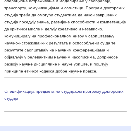
операциона истраживања и моделирање у саобраћају,
транспорту, комуникацијама и логистици. Програм докторских
студија треба да омогући студентима да након завршених
студија поседују знања, развијене способности и компетенције
да критички мисле и делују креативно и независно,
комуницирају на професионалном нивоу у саопштавању
научно-истраживачких резултата и оспособљени су да те
резултате саопштавају на научним конференцијама и
објављују у релевантним научним часописима, доприносе
развоју научне дисциплине и науке уопште, и поштују
принципе етичког кодекса добре научне праксе.
Спецификација предмета на студијском програму докторских
студија