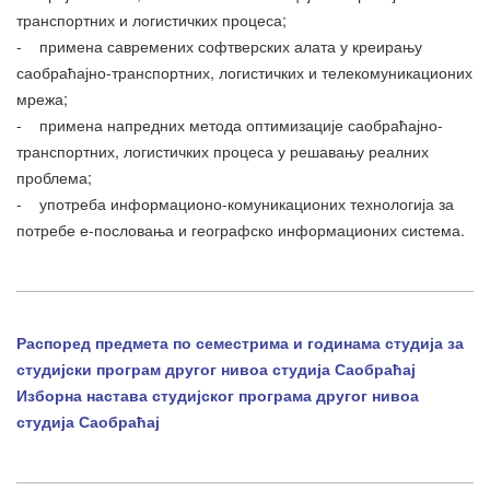
транспортних и логистичких процеса;
- примена савремених софтверских алата у креирању
саобраћајно-транспортних, логистичких и телекомуникационих
мрежа;
- примена напредних метода оптимизације саобраћајно-
транспортних, логистичких процеса у решавању реалних
проблема;
- употреба информационо-комуникационих технологија за
потребе е-пословања и географско информационих система.
Распоред предмета по семестрима и годинама студија за
студијски програм другог нивоа студија Саобраћај
Изборна настава студијског програма другог нивоа
студија Саобраћај