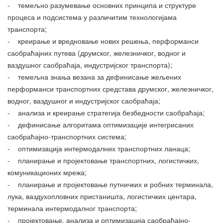
- темељно разумевање основних принципа и структуре
процеса и подсистема у различитим технологијама
транспорта;
- креирање и вредновање нових решења, перформанси
саобраћајних путева (друмског, железничког, водног и
ваздушног саобраћаја, индустријског транспорта);
- темељна знања везана за дефинисање жељених
перформанси транспортних средстава друмског, железничког,
водног, ваздушног и индустријског саобраћаја;
- анализа и креирање стратегија безбедности саобраћаја;
- дефинисање алгоритама оптимизације интегрисаних
саобраћајно-транспортних система;
- оптимизација интермодалних транспортних ланаца;
- планирање и пројектовање транспортних, логистичких,
комуникационих мрежа;
- планирање и пројектовање путничких и робних терминала,
лука, ваздухопловних пристаништа, логистичких центара,
терминала интермодалног транспорта;
- пројектовање, анализа и оптимизација саобраћајно-