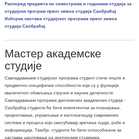
Распоред предмета по семестрима и годинама студија за
студијски програм првог нивоа студија Саобраћај
Изборна настава студијског програма првог нивоа
студија Саобраћај
Мастер академске
студије
Савладавањем студијског програма студент стиче опште и
предметно-специфичне способности које су у функцији
квалитетног обављања стручне и научне делатности.
Савладавањем програма дипломских академских студија -
Саобраћај студенти ће бити компетентни за планирање,
пројектовање, управљање и експлоатацију савремених
система и процеса који омогућавају кретање људи, робе и
информација. Такође, студенти ће бити оспособљени за
наставак школовања на докторским студијама.