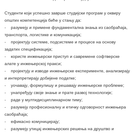
Студенти који успешно заврше студијски програм у оквиру
општих компетенција биће у стању да:
- разумеју и примене фундаментална знања из саобраћаја,
транспорта, логистике и комуникација;
- пројектују системе, подсистеме и процесе на основу
задатих спецификација;
- користе инжењерски приступ и савремене софтверске
алате у инжењерској пракси;
- пројектују и изводе инжењерске експерименте, анализирају
и интерпретирају добијене податке;
- уочавају, формулишу и решавају инжењерске проблеме;
- унапређују своје знање и прате развој технологије;
- раде у мултидисциплинарном тиму;
- разумеју професионалну и етичку одговорност инжењера
саобраћаја;
- ефикасно комуницирају;
- разумеју утицај инжењерских решења на друштво и