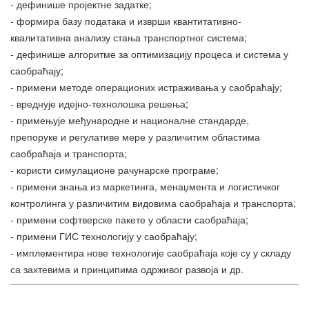
- дефинише пројектне задатке;
- формира базу података и изврши квантитативно-
квалитативна анализу стања транспортног система;
- дефинише алгоритме за оптимизацију процеса и система у
саобраћају;
- примени методе операционих истраживања у саобраћају;
- вреднује идејно-технолошка решења;
- примењује међународне и националне стандарде,
препоруке и регулативе мере у различитим областима
саобраћаја и транспорта;
- користи симулационе рачунарске програме;
- примени знања из маркетинга, менаџмента и логистичког
контролинга у различитим видовима саобраћаја и транспорта;
- примени софтверске пакете у области саобраћаја;
- примени ГИС технологију у саобраћају;
- имплементира нове технологије саобраћаја које су у складу
са захтевима и принципима одрживог развоја и др.