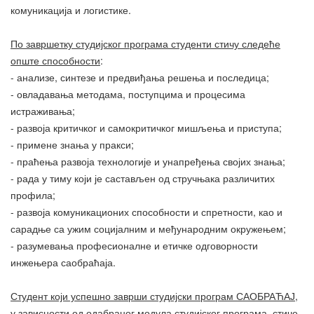
комуникација и логистике.
По завршетку студијског програма студенти стичу следеће
опште способности
:
- анализе, синтезе и предвиђања решења и последица;
- овладавања методама, поступцима и процесима
истраживања;
- развоја критичког и самокритичког мишљења и приступа;
- примене знања у пракси;
- праћења развоја технологије и унапређења својих знања;
- рада у тиму који је састављен од стручњака различитих
профила;
- развоја комуникационих способности и спретности, као и
сарадње са ужим социјалним и међународним окружењем;
- разумевања професионалне и етичке одговорности
инжењера саобраћаја.
Студент који успешно заврши студијски програм САОБРАЋАЈ,
у зависности од одабраног модула студијског програма, стиче