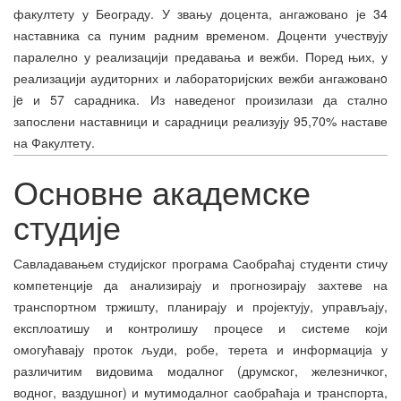
факултету у Београду. У звању доцента, ангажовано је 34
наставника са пуним радним временом. Доценти учествују
паралелно у реализацији предавања и вежби. Поред њих, у
реализацији аудиторних и лабораторијских вежби ангажованo
je и 57 сарадника. Из наведеног произилази да стално
запослени наставници и сарадници реализују 95,70% наставе
на Факултету.
Основне академске
студије
Савладавањем студијског програма Саобраћај студенти стичу
компетенције да анализирају и прогнозирају захтеве на
транспортном тржишту, планирају и пројектују, управљају,
експлоатишу и контролишу процесе и системе који
омогућавају проток људи, робе, терета и информација у
различитим видовима модалног (друмског, железничког,
водног, ваздушног) и мутимодалног саобраћаја и транспорта,