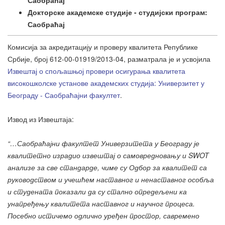
Саобраћај
Докторске академске студије - студијски програм:
Саобраћај
Комисија за акредитацију и проверу квалитета Републике
Србије, број 612-00-01919/2013-04, разматрала је и усвојила
Извештај о спољашњој провери осигурања квалитета
високошколске установе академских студија: Универзитет у
Београду - Саобраћајни факултет
.
Извод из Извештаја:
“…Саобраћајни факултет Универзитета у Београду је
квалитетно израдио извештај о самовредновању и SWOT
анализе за све стандарде, чиме су Одбор за квалитет са
руководством и учешћем наставног и ненаставног особља
и студената показали да су стално опредељени ка
унапређењу квалитета наставног и научног процеса.
Посебно истичемо одлично уређен простор, савремено