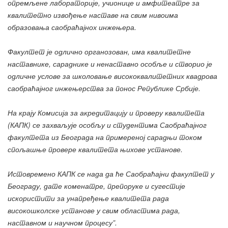
опремљене лабораторије, учионице и амфитеатре за
квалитетно извођење наставе на свим нивоима
образовања саобраћајнох инжењера.
Факултет је одлично органозован, има квалитетне
наставнике, сараднике и ненаставно особље и створио је
одличне услове за школовање висококвалитетних квадрова
саобраћајног инжењерства за понос Републике Србије.
На крају Комисија за акредитацију и проверу квалитета
(КАПК) се захваљује особљу и студентима Саобраћајног
факултета из Београда на примереној сарадњи током
спољашње провере квалитета њихове установе.
Истовремено КАПК се нада да ће Саобраћајни факултет у
Београду, дате коменатре, препоруке и сугестије
искористити за унапређење квалитета рада
високошколске установе у свим областима рада,
наставном и научном процесу”.