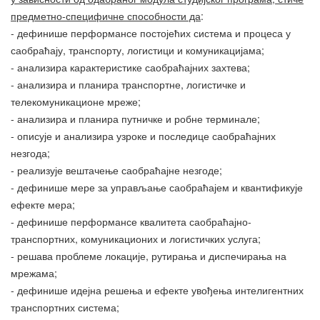
предметно-специфичне способности да
:
- дефинише перформансе постојећих система и процеса у
саобраћају, транспорту, логистици и комуникацијама;
- анализира карактеристике саобраћајних захтева;
- анализира и планира транспортне, логистичке и
телекомуникационе мреже;
- анализира и планира путничке и робне терминале;
- описује и анализира узроке и последице саобраћајних
незгода;
- реализује вештачење саобраћајне незгоде;
- дефинише мере за управљање саобраћајем и квантификује
ефекте мера;
- дефинише перформансе квалитета саобраћајно-
транспортних, комуникационих и логистичких услуга;
- решава проблеме локације, рутирања и диспечирања на
мрежама;
- дефинише идејна решења и ефекте увођења интелигентних
транспортних система;