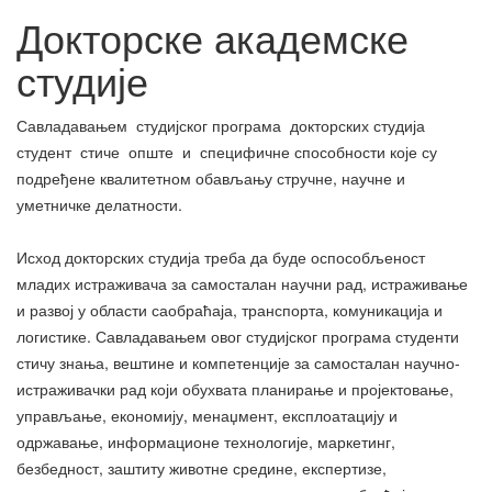
Докторске академске
студије
Савладавањем студијског програма докторских студија
студент стиче опште и специфичне способности које су
подређене квалитетном обављању стручне, научне и
уметничке делатности.
Исход докторских студија треба да буде оспособљеност
младих истраживача за самосталан научни рад, истраживање
и развој у области саобраћаја, транспорта, комуникација и
логистике. Савладавањем овог студијског програма студенти
стичу знања, вештине и компетенције за самосталан научно-
истраживачки рад који обухвата планирање и пројектовање,
управљање, економију, менаџмент, експлоатацију и
одржавање, информационе технологије, маркетинг,
безбедност, заштиту животне средине, експертизе,