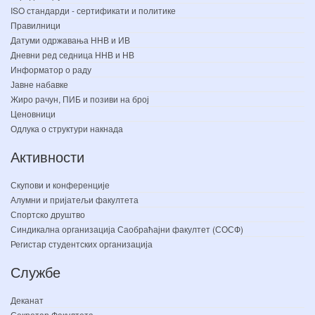
ISO стандарди - сертификати и политике
Правилници
Датуми одржавања ННВ и ИВ
Дневни ред седница ННВ и НВ
Информатор о раду
Јавне набавке
Жиро рачун, ПИБ и позиви на број
Ценовници
Одлука о структури накнада
Активности
Скупови и конференције
Алумни и пријатељи факултета
Спортско друштво
Синдикална организација Саобраћајни факултет (СОСФ)
Регистар студентских организација
Службе
Деканат
Секретар Факултета