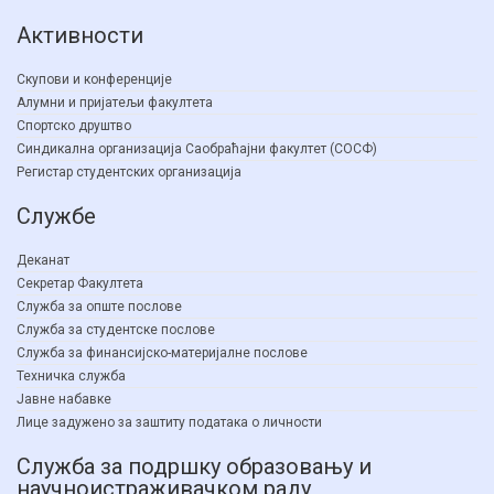
Активности
Скупови и конференције
Алумни и пријатељи факултета
Спортско друштво
Синдикална организација Саобраћајни факултет (СОСФ)
Регистар студентских организација
Службе
Деканат
Секретар Факултета
Служба за опште послове
Служба за студентске послове
Служба за финансијско-материјалне послове
Техничка служба
Јавне набавке
Лице задужено за заштиту података о личности
Служба за подршку образовању и
научноистраживачком раду