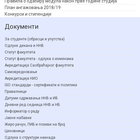
Правила о одабиру модула након прве године студија
План ангажовања 2018/19
Конкурси и стипендије
Документи
За студенте (обрасци и упутства)
Одлуке декана и ННВ
Статут факултета
Статут факултета - одлука о изменама
Акредитација Саобраћајног факултета
Самовредновање
Акредитација НИО
ISO стандарди - сертификати и политике
Правилници
Датуми одржавања ННВ и ИВ
Дневни ред седница ННВ и НВ
Информатор о раду
Јавне набавке
Жиро рачун, ПИБ и позиви на број
Ценовници
Одлука о структури накнада