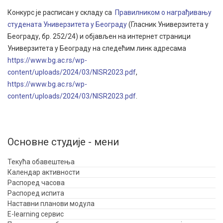
Конкурс је расписан у складу са
Правилником о награђивању
студената Универзитета у Београду
(Гласник Универзитета у
Београду, бр. 252/24) и објављен на интернет страници
Универзитета у Београду на следећим линк адресама
https://www.bg.ac.rs/wp-
content/uploads/2024/03/NISR2023.pdf
,
https://www.bg.ac.rs/wp-
content/uploads/2024/03/NISR2023.pdf
.
Основне студије - мени
Текућа обавештења
Календар активности
Распоред часова
Распоред испита
Наставни планови модула
E-learning сервис