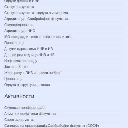
Одлуке декана и ННВ
Статут факултета
Статут факултета - одлука о изменама
Акредитација Саобраћајног факултета
Самовредновање
Акредитација НИО
ISO стандарди - сертификати и политике
Правилници
Датуми одржавања ННВ и ИВ
Дневни ред седница ННВ и НВ
Информатор о раду
Јавне набавке
Жиро рачун, ПИБ и позиви на број
Ценовници
Одлука о структури накнада
Активности
Скупови и конференције
Алумни и пријатељи факултета
Спортско друштво
Синдикална организација Саобраћајни факултет (СОСФ)