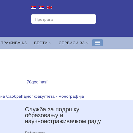
СТРАЖИВАЊА
ВЕСТИ
СЕРВИСИ ЗА
ина Саобраћајног факултета - монографија
Служба за подршку
образовању и
научноистраживачком раду
Библиотека