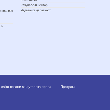
Рачунарски центар
Издавачка делатност
е послове
 о
сајта везани за ауторска права
Претрага