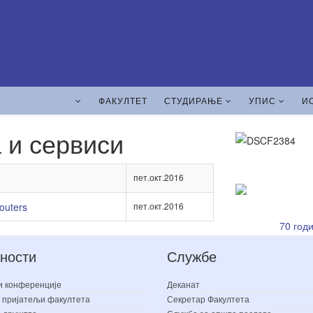
ФАКУЛТЕТ
СТУДИРАЊЕ
УПИС
И
 и сервиси
пет.окт.2016
outers
пет.окт.2016
70 год
ности
Службе
и конференције
Деканат
 пријатељи факултета
Секретар Факултета