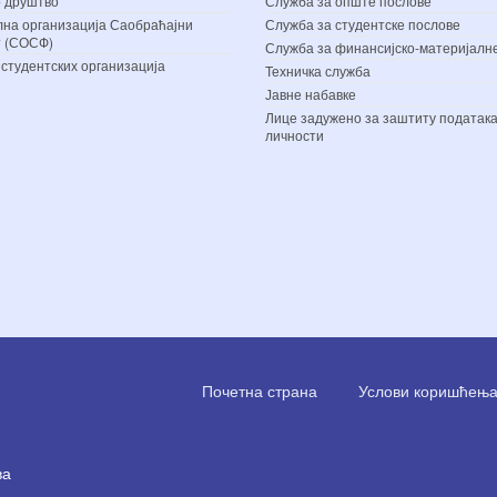
 друштво
Служба за опште послове
на организација Саобраћајни
Служба за студентске послове
т (СОСФ)
Служба за финансијско-материјалн
 студентских организација
Техничка служба
Јавне набавке
Лице задужено за заштиту података
личности
Почетна страна
Услови коришћења 
ва