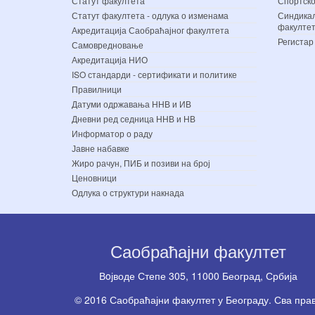
Статут факултета
Спортско
Статут факултета - одлука о изменама
Синдикал
факулте
Акредитација Саобраћајног факултета
Регистар
Самовредновање
Акредитација НИО
ISO стандарди - сертификати и политике
Правилници
Датуми одржавања ННВ и ИВ
Дневни ред седница ННВ и НВ
Информатор о раду
Јавне набавке
Жиро рачун, ПИБ и позиви на број
Ценовници
Одлука о структури накнада
Саобраћајни факултет
Вoјводе Степе 305, 11000 Београд, Србија
© 2016 Саобраћајни факултет у Београду. Сва пра