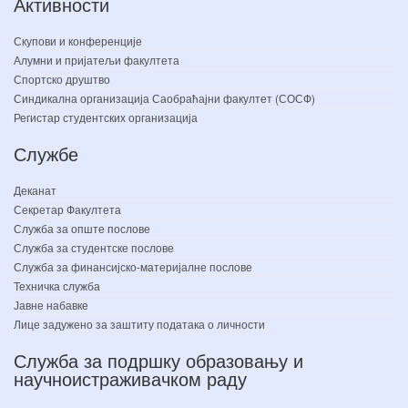
Активности
Скупови и конференције
Алумни и пријатељи факултета
Спортско друштво
Синдикална организација Саобраћајни факултет (СОСФ)
Регистар студентских организација
Службе
Деканат
Секретар Факултета
Служба за опште послове
Служба за студентске послове
Служба за финансијско-материјалне послове
Техничка служба
Јавне набавке
Лице задужено за заштиту података о личности
Служба за подршку образовању и
научноистраживачком раду