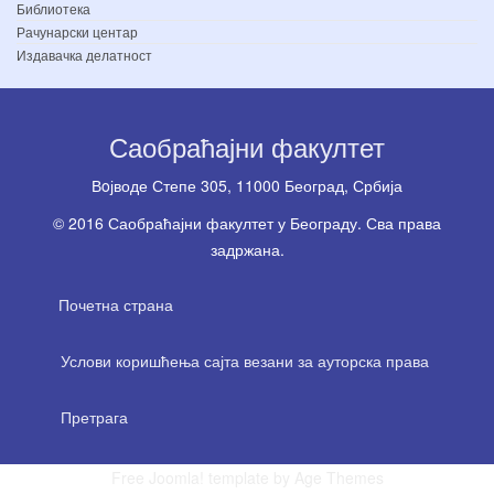
Библиотека
Рачунарски центар
Издавачка делатност
Саобраћајни факултет
Вoјводе Степе 305, 11000 Београд, Србија
© 2016 Саобраћајни факултет у Београду. Сва права
задржана.
Почетна страна
Услови коришћења сајта везани за ауторска права
Претрага
Free Joomla! template by Age Themes