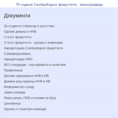
70 година Саобраћајног факултета - монографија
Документи
За студенте (обрасци и упутства)
Одлуке декана и ННВ
Статут факултета
Статут факултета - одлука о изменама
Акредитација Саобраћајног факултета
Самовредновање
Акредитација НИО
ISO стандарди - сертификати и политике
Правилници
Датуми одржавања ННВ и ИВ
Дневни ред седница ННВ и НВ
Информатор о раду
Јавне набавке
Жиро рачун, ПИБ и позиви на број
Ценовници
Одлука о структури накнада