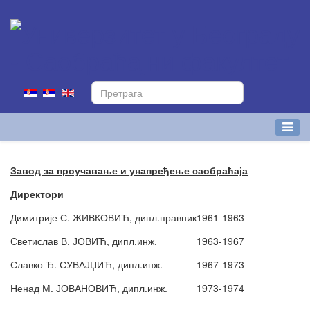
Завод за проучавање и унапређење саобраћаја
Директори
Димитрије С. ЖИВКОВИЋ, дипл.правник
1961-1963
Светислав В. ЈОВИЋ, дипл.инж.
1963-1967
Славко Ђ. СУВАЈЏИЋ, дипл.инж.
1967-1973
Ненад М. ЈОВАНОВИЋ, дипл.инж.
1973-1974