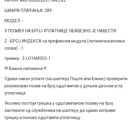
РАЧУН: 840-0000032917845-62
ШИФРА ПЛАЋАЊА: 289
МОДЕЛ: -
У ПОЗИВУ НА БРОЈ УПЛАТНИЦЕ ОБАВЕЗНО ЈЕ НАВЕСТИ:
2 - БРОЈ ИНДЕКСА са префиксом модула (латинична велика
слова) - 1
пример : 2-LO16М355-1
!!!! Важна напомена !!!:
Одмах након уплате (на шалтеру Поште или Банке) проверити
реализован позив на број одштампан у доњем десном углу
уплатнице.
Уколико постоји грешка у одштампаном позиву на број
захтевати од службеника на шалтеру да одмах исправи
грешку и поново одштампа уплатницу.