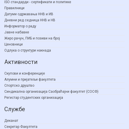
ISO стандарди - сертификати и политике
Правилници
Датуми одржавања ННВ и ИВ
Дневни ред седница ННВ и НВ
Информатор о раду
Јавне набавке
Жиро рачун, ПИБ и позиви на број
Ценовници
Одлука о структури накнада
Активности
Скупови и конференције
Алумни и пријатељи факултета
Спортско друштво
Синдикална организација Саобраћајни факултет (СОСФ)
Регистар студентских организација
Службе
Деканат
Секретар Факултета