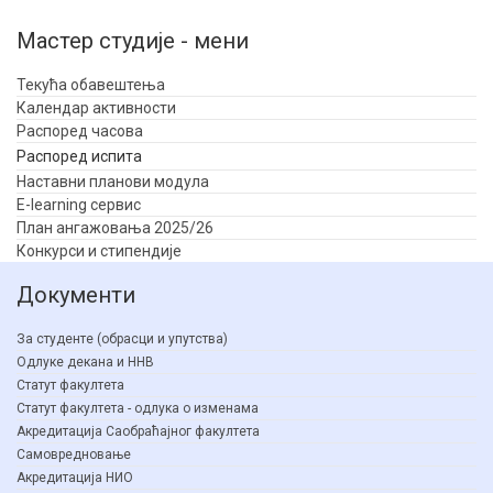
Мастер студије - мени
Текућа обавештења
Календар активности
Распоред часова
Распоред испита
Наставни планови модула
E-learning сервис
План ангажовања 2025/26
Конкурси и стипендије
Документи
За студенте (обрасци и упутства)
Одлуке декана и ННВ
Статут факултета
Статут факултета - одлука о изменама
Акредитација Саобраћајног факултета
Самовредновање
Акредитација НИО