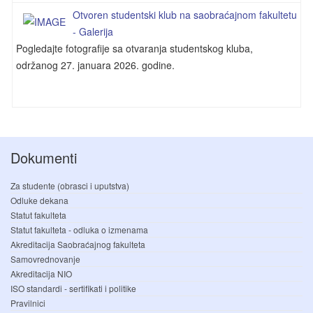
Otvoren studentski klub na saobraćajnom fakultetu
- Galerija
Pogledajte fotografije sa otvaranja studentskog kluba,
održanog 27. januara 2026. godine.
Dokumenti
Za studente (obrasci i uputstva)
Odluke dekana
Statut fakulteta
Statut fakulteta - odluka o izmenama
Akreditacija Saobraćajnog fakulteta
Samovrednovanje
Akreditacija NIO
ISO standardi - sertifikati i politike
Pravilnici