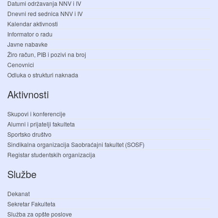
Datumi održavanja NNV i IV
Dnevni red sednica NNV i IV
Kalendar aktivnosti
Informator o radu
Javne nabavke
Žiro račun, PIB i pozivi na broj
Cenovnici
Odluka o strukturi naknada
Aktivnosti
Skupovi i konferencije
Alumni i prijatelji fakulteta
Sportsko društvo
Sindikalna organizacija Saobraćajni fakultet (SOSF)
Registar studentskih organizacija
Službe
Dekanat
Sekretar Fakulteta
Služba za opšte poslove