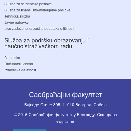
Služba za studentske poslove
Služba za finansijsko-materijalne poslove
Tehnička služba
Javne nabavke
Lice zaduženo za zaštitu podataka o ličnosti
Služba za podršku obrazovanju i
naučnoistraživačkom radu
Biblioteka
Računarski centar
Izdavačka delatnost
Саобраћајни факултет
Вoјводе Степе 305, 11010 Београд, Србија
© 2016 Саобраћајни факултет у Београду. Сва права
задржана.