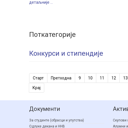
детаљније ...
Поткатегорије
Конкурси и стипендије
Старт
Претходна
9
10
11
12
13
Крај
Документи
Акти
За студенте (обрасци и упутства)
Скупови 
Одлуке декана и ННВ
Алумни и