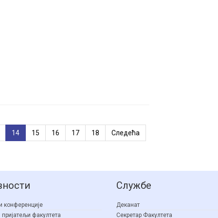
14
15
16
17
18
Следећа
вности
Службе
и конференције
Деканат
 пријатељи факултета
Секретар Факултета