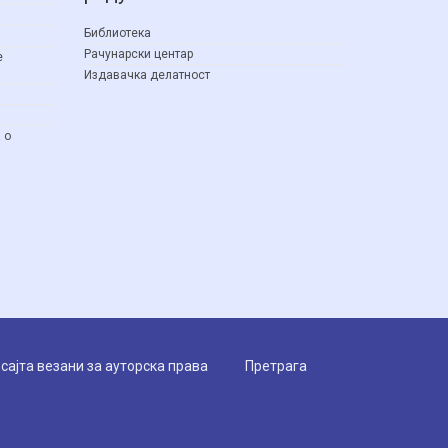
Библиотека
Рачунарски центар
е
Издавачка делатност
 о
ајта везани за ауторска права
Претрага