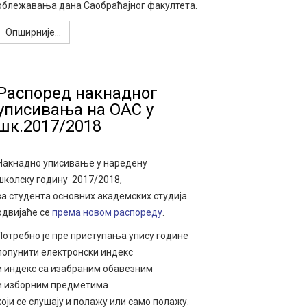
облежавања дана Саобраћајног факултета.
Опширније...
Распоред накнадног
уписивања на ОАС у
шк.2017/2018
Накнадно уписивање у наредену
школску годину 2017/2018,
за студента основних академских студија
одвијаће се
према новом распореду
.
Потребно је пре приступања упису године
попунити електронски индекс
и индекс са изабраним обавезним
и изборним предметима
који се слушају и полажу или само полажу.