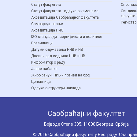
Статут факултета
Спортско
Статут факултета - одлука о изменама
Синдикал
факултет
Акредитација Саобраћајног факултета
Регистар
Самовредновање
Акредитација НИО
ISO стандарди - сертификати и политике
Правилници
Датуми одржавања ННВ и ИВ
Дневни ред седница ННВ и НВ
Информатор о раду
Јавне набавке
Жиро рачун, ПИБ и позиви на број
Ценовници
Одлука о структури накнада
Саобраћајни факултет
Вoјводе Степе 305, 11000 Београд, Србија
© 2016 Саобраћајни факултет у Београду. Сва пра