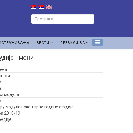
ИСТРАЖИВАЊА
ВЕСТИ
СЕРВИСИ ЗА
удије - мени
ења
ности
а
а
ви модула
с
ру модула након прве године студија
а 2018/19
ендије