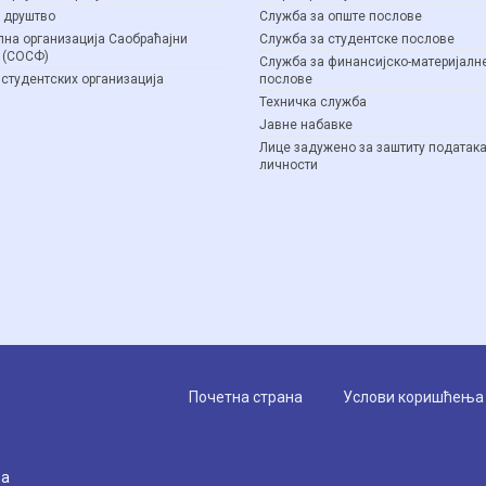
 друштво
Служба за опште послове
на организација Саобраћајни
Служба за студентске послове
 (СОСФ)
Служба за финансијско-материјалн
 студентских организација
послове
Техничка служба
Јавне набавке
Лице задужено за заштиту података
личности
Почетна страна
Услови коришћења с
ва