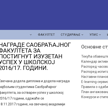
ФАКУЛТЕТ
СТУДИРАЊЕ
УПИС
НАГРАДЕ САОБРАЋАЈНОГ
Основне ст
ФАКУЛТЕТА ЗА
ПОСТИГНУТ ИЗУЗЕТАН
Текућа обавешт
УСПЕХ У ШКОЛСКОЈ
Календар актив
2016/17. ГОДИНИ.
Распоред часов
Распоред испит
Наставни плано
Свечана додела диплома и додела награда
E-learning серви
најбољим студентима Саобраћајног
Правила о одаби
План ангажовањ
факултета, за остварен успех у школској
Конкурси и стип
2016/17 години, одржаће се
18.11.2017.године, на свечаној академији