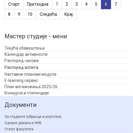
Старт
Претходна
1
2
3
4
5
6
7
8
9
10
Следећа
Крај
Мастер студије - мени
Текућа обавештења
Календар активности
Распоред часова
Распоред испита
Наставни планови модула
E-learning сервис
План ангажовања 2025/26
Конкурси и стипендије
Документи
За студенте (обрасци и упутства)
Одлуке декана и ННВ
Статут факултета