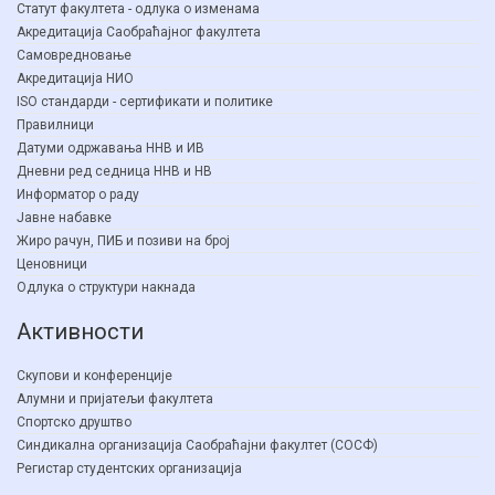
Статут факултета - одлука о изменама
Акредитација Саобраћајног факултета
Самовредновање
Акредитација НИО
ISO стандарди - сертификати и политике
Правилници
Датуми одржавања ННВ и ИВ
Дневни ред седница ННВ и НВ
Информатор о раду
Јавне набавке
Жиро рачун, ПИБ и позиви на број
Ценовници
Одлука о структури накнада
Активности
Скупови и конференције
Алумни и пријатељи факултета
Спортско друштво
Синдикална организација Саобраћајни факултет (СОСФ)
Регистар студентских организација