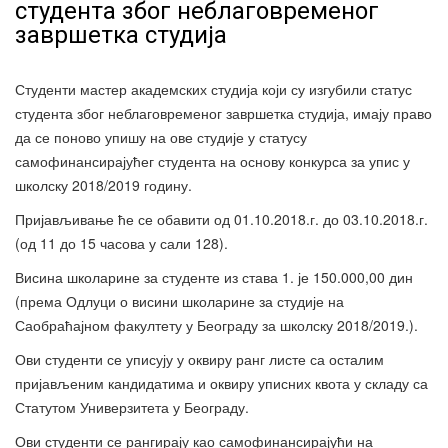
студента због неблаговременог
завршетка студија
Студенти мастер академских студија који су изгубили статус
студента због неблаговременог завршетка студија, имају право
да се поново упишу на ове студије у статусу
самофинансирајућег студента на основу конкурса за упис у
школску 2018/2019 годину.
Пријављивање ће се обавити од 01.10.2018.г. до 03.10.2018.г.
(од 11 до 15 часова у сали 128).
Висина школарине за студенте из става 1. је 150.000,00 дин
(према Одлуци о висини школарине за студије на
Саобраћајном факултету у Београду за школску 2018/2019.).
Ови студенти се уписују у оквиру ранг листе са осталим
пријављеним кандидатима и оквиру уписних квота у складу са
Статутом Универзитета у Београду.
Ови студенти се рангирају као самофинансирајући на