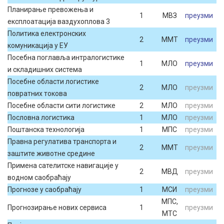
Планирање превожења и
1
МВЗ
преузми
експлоатација ваздухоплова 3
Политика електронских
2
ММТ
преузми
комуникација у ЕУ
Посебна поглавља интралогистике
1
МЛО
преузми
и складишних система
Посебне области логистике
2
МЛО
преузми
повратних токова
Посебне области сити логистике
2
МЛО
преузми
Пословна логистика
1
МЛО
преузми
Поштанска технологија
1
МПС
преузми
Правна регулатива транспорта и
2
ММТ
преузми
заштите животне средине
Примена сателитске навигације у
2
МВД
преузми
водном саобраћају
Прогнозе у саобраћају
1
МСИ
преузми
МПС,
Прогнозирање нових сервиса
1
преузми
МТС