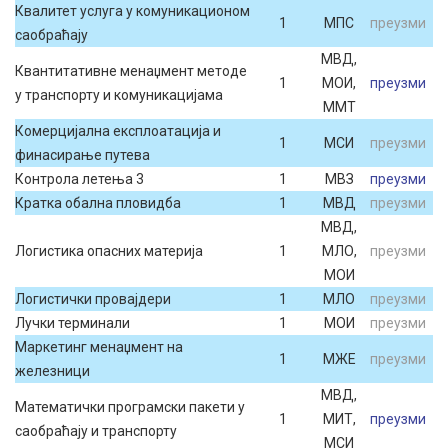
Квалитет услуга у комуникационом
1
МПС
преузми
саобраћају
МВД,
Квантитативне менаџмент методе
1
МОИ,
преузми
у транспорту и комуникацијама
ММТ
Комерцијална експлоатација и
1
МСИ
преузми
финасирање путева
Контрола летења 3
1
МВЗ
преузми
Кратка обална пловидба
1
МВД
преузми
МВД,
Логистика опасних материја
1
МЛО,
преузми
МОИ
Логистички провајдери
1
МЛО
преузми
Лучки терминали
1
МОИ
преузми
Маркетинг менаџмент на
1
МЖЕ
преузми
железници
МВД,
Математички програмски пакети у
1
МИТ,
преузми
саобраћају и транспорту
МСИ