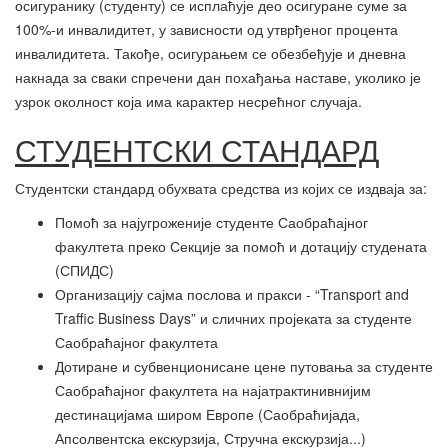
осигуранику (студенту) се исплаћује део осигуране суме за
100%-и инвалидитет, у зависности од утврђеног процента
инвалидитета. Такође, осигурањем се обезбеђује и дневна
накнада за сваки спречени дан похађања наставе, уколико је
узрок околност која има карактер несрећног случаја.
СТУДЕНТСКИ СТАНДАРД
Студентски стандард обухвата средства из којих се издваја за:
Помоћ за најугроженије студенте Саобраћајног
факултета преко Секције за помоћ и дотацију студената
(СПИДС)
Организацију сајма послова и пракси - “Transport and
Traffic Business Days” и сличних пројеката за студенте
Саобраћајног факултета
Дотиране и субвенционисане цене путовања за студенте
Саобраћајног факултета на најатрактинивнијим
дестинацијама широм Европе (Саобраћијада,
Апсолвентска екскурзија, Стручна екскурзија...)