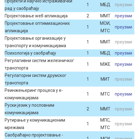
Пројекти и научно истраживачки
1
МБД
преузми
рад у саобраћају
Пројектовање wеб апликација
2
ММТ
преузми
Пројектовање оптимизационих
МОИ,
1
преузми
апликација
МТС
Пројектовање организације у
1
ММТ
преузми
транспорту и комуникацијама
Психологија у саобраћају
1
МБД
преузми
Регулативни систем железничког
1
МЖЕ
преузми
транспорта
Регулаторни систем друмског
1
МИТ
преузми
транспорта
Реинжењеринг процеса у е-
1
МТС
преузми
комуникацијама
Руски језик у пословним
2
ММТ
преузми
комуникацијама
Рутирање у комуникационим
МПС,
1
преузми
мрежама
МТС
Саобраћајно пројектовање -
1
МСИ
преузми