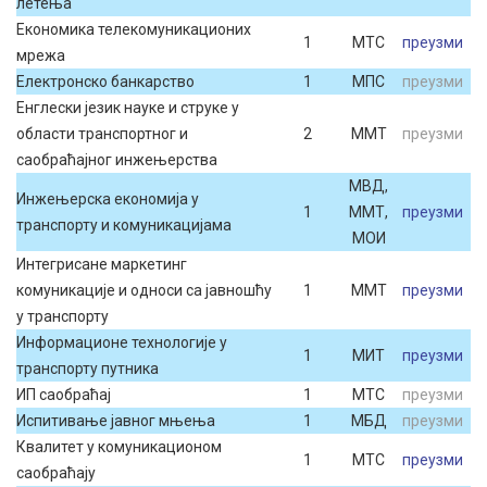
летења
Економика телекомуникационих
1
МТС
преузми
мрежа
Електронско банкарство
1
МПС
преузми
Енглески језик науке и струке у
области транспортног и
2
ММТ
преузми
саобраћајног инжењерства
МВД,
Инжењерска економија у
1
ММТ,
преузми
транспорту и комуникацијама
МОИ
Интегрисане маркетинг
комуникације и односи са јавношћу
1
ММТ
преузми
у транспорту
Информационе технологије у
1
МИТ
преузми
транспорту путника
ИП саобраћај
1
МТС
преузми
Испитивање јавног мњења
1
МБД
преузми
Квалитет у комуникационом
1
МТС
преузми
саобраћају