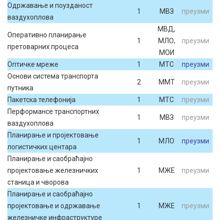
Одржавање и поузданост
1
МВЗ
преузми
ваздухоплова
МВД,
Оперативно планирање
1
МЛО,
преузми
претоварних процеса
МОИ
Оптичке мреже
1
МТС
преузми
Основи система транспорта
2
ММТ
преузми
путника
Пакетска телефонија
1
МТС
преузми
Перформансе транспортних
1
МВЗ
преузми
ваздухоплова
Планирање и пројектовање
1
МЛО
преузми
логистичких центара
Планирање и саобраћајно
пројектовање железничких
1
МЖЕ
преузми
станица и чворова
Планирање и саобраћајно
пројектовање и одржавање
1
МЖЕ
преузми
железничке инфраструктуре