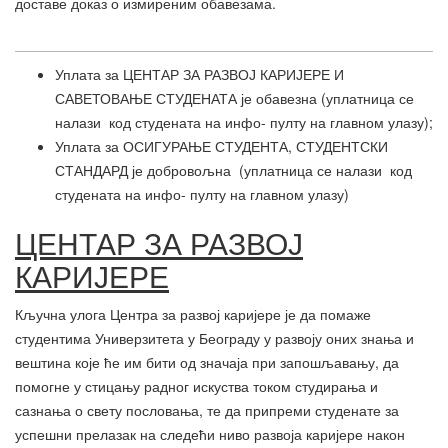
доставе доказ о измиреним обавезама.
Уплата за ЦЕНТАР ЗА РАЗВОЈ КАРИЈЕРЕ И
САВЕТОВАЊЕ СТУДЕНАТА је обавезна (уплатница се
налази код студената на инфо- пулту на главном улазу);
Уплата за ОСИГУРАЊЕ СТУДЕНТА, СТУДЕНТСКИ
СТАНДАРД је добровољна (уплатница се налази код
студената на инфо- пулту на главном улазу)
ЦЕНТАР ЗА РАЗВОЈ
КАРИЈЕРЕ
Кључна улога Центра за развој каријере је да помаже
студентима Универзитета у Београду у развоју оних знања и
вештина које ће им бити од значаја при запошљавању, да
помогне у стицању радног искуства током студирања и
сазнања о свету пословања, те да припреми студенате за
успешни прелазак на следећи ниво развоја каријере након