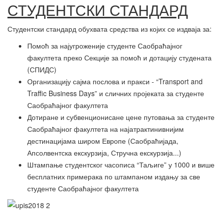
СТУДЕНТСКИ СТАНДАРД
Студентски стандард обухвата средства из којих се издваја за:
Помоћ за најугроженије студенте Саобраћајног
факултета преко Секције за помоћ и дотацију студената
(СПИДС)
Организацију сајма послова и пракси - “Transport and
Traffic Business Days” и сличних пројеката за студенте
Саобраћајног факултета
Дотиране и субвенционисане цене путовања за студенте
Саобраћајног факултета на најатрактинивнијим
дестинацијама широм Европе (Саобраћијада,
Апсолвентска екскурзија, Стручна екскурзија...)
Штампање студентског часописа “Таљиге” у 1000 и више
бесплатних примерака по штампаном издању за све
студенте Саобраћајног факултета