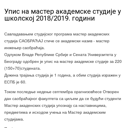
Упис на мастер академске студије у
школској 2018/2019. години
Савладавањем студијског програма мастер академских
студија САОБРАЋАЈ стиче се академски назив - мастер
инжењер саобраћаја.
Одлуком Владе Републике Србије и Сената Универзитета у
Београду одобрен је упис на мастер академске студије за 220
(150+70)студената.
Дужина трајања студија је 1 година, а обим студија изражен у
ЕСПБ је 60.
Током последње недење септембра орагнизовћесе Отворен
дан саобраћајног факултета са циљем да се будући студенти
Мастер акаденских студија упознају са наставницима,
предметима и исходом учења на Мастер академским
студијама.