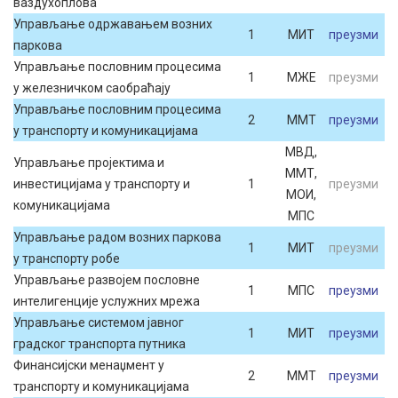
ваздухоплова
Управљање одржавањем возних
1
МИТ
преузми
паркова
Управљање пословним процесима
1
МЖЕ
преузми
у железничком саобраћају
Управљање пословним процесима
2
ММТ
преузми
у транспорту и комуникацијама
МВД,
Управљање пројектима и
ММТ,
инвестицијама у транспорту и
1
преузми
МОИ,
комуникацијама
МПС
Управљање радом возних паркова
1
МИТ
преузми
у транспорту робе
Управљање развојем пословне
1
МПС
преузми
интелигенције услужних мрежа
Управљање системом јавног
1
МИТ
преузми
градског транспорта путника
Финансијски менаџмент у
2
ММТ
преузми
транспорту и комуникацијама