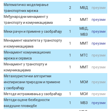
Математичко моделирање
2
МВД
преузми
транспортних мрежа
Међународни менаџмент у
2
ММТ
преузми
транспорту и комуникацијама
МВД,
Меки рачун и примене у саобраћају
1
преузми
МВЗ
Менаџмент квалитета у транспорту
1
ММТ
преузми
и комуникацијама
Менаџмент комуникационих
1
МТС
преузми
мрежа и сервиса
Менаџмент у транспорту и
1
ММТ
преузми
комуникацијама
Метахеуристички алгоритми
инспирисани природом и примене
1
МОИ
преузми
у саобраћају
Методе истраживања у саобраћају
1
МСИ
преузми
Методи оцене безбедности
1
МВЗ
преузми
ваздушне пловидбе