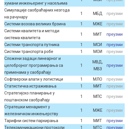
хумани инжењеринг у насељима
Симулације саобраћајних незгода
1
МБД
преузми
на рачунару
Системи возова великих брзина
1
МЖЕ
преузми
Системи квалитета и методи
1
МИТ
преузми
система квалитета
Системи транспорта путника
1
МСИ
преузми
Системи транспорта робе
1
МОИ
преузми
Сложени задаци линеарног и
МВД,
целобројног програмирања са
1
преузми
МВЗ
применама у саобраћају
Софтверски алати у логистици
1
МЛО
преузми
Статистичка истраживања
1
МИТ
преузми
Стратегијско планирање у
1
МПС
преузми
поштанском саобраћају
Стратешки менаџмент у
1
МЖЕ
преузми
железничком инжењерству
Тарифни систем паркирања
1
МИТ
преузми
Телекомуникациони протоколи
1
МТС
преузми