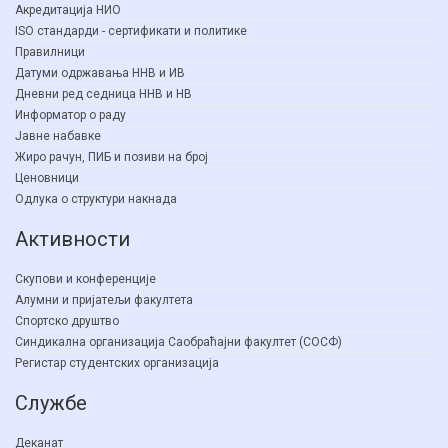
Акредитација НИО
ISO стандарди - сертификати и политике
Правилници
Датуми одржавања ННВ и ИВ
Дневни ред седница ННВ и НВ
Информатор о раду
Јавне набавке
Жиро рачун, ПИБ и позиви на број
Ценовници
Одлука о структури накнада
Активности
Скупови и конференције
Алумни и пријатељи факултета
Спортско друштво
Синдикална организација Саобраћајни факултет (СОСФ)
Регистар студентских организација
Службе
Деканат