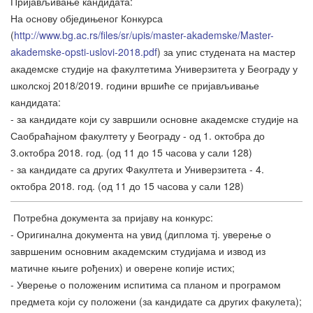
Пријављивање кандидата:
На основу обједињеног Конкурса
(
http://www.bg.ac.rs/files/sr/upis/master-akademske/Master-
akademske-opsti-uslovi-2018.pdf
) за упис студената на мастер
академске студије на факултетима Универзитета у Београду у
школској 2018/2019. години вршиће се пријављивање
кандидата:
- за кандидате који су завршили основне академске студије на
Саобраћајном факултету у Београду - од 1. октобра до
3.октобра 2018. год. (од 11 до 15 часова у сали 128)
- за кандидате са других Факултета и Универзитета - 4.
октобра 2018. год. (од 11 до 15 часова у сали 128)
Потребна документа за пријаву на конкурс:
- Оригинална документа на увид (диплома тј. уверење о
завршеним основним академским студијама и извод из
матичне књиге рођених) и оверене копије истих;
- Уверење о положеним испитима са планом и програмом
предмета који су положени (за кандидате са других факулета);