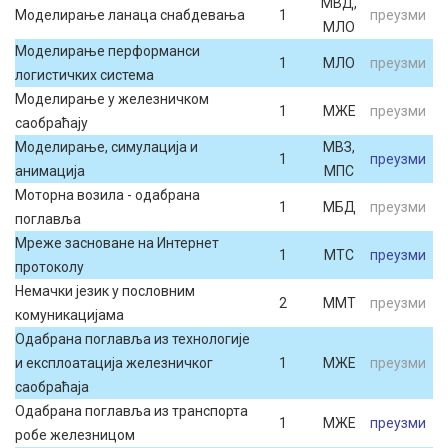
МВД,
Моделирање ланаца снабдевања
1
преузми
МЛО
Моделирање перформанси
1
МЛО
преузми
логистичких система
Моделирање у железничком
1
МЖЕ
преузми
саобраћају
Моделирање, симулација и
МВЗ,
1
преузми
анимација
МПС
Моторна возила - одабрана
1
МБД
преузми
поглавља
Мреже засноване на Интернет
1
МТС
преузми
протоколу
Немачки језик у пословним
2
ММТ
преузми
комуникацијама
Одабрана поглавља из технологије
и експлоатација железничког
1
МЖЕ
преузми
саобраћаја
Одабрана поглавља из транспорта
1
МЖЕ
преузми
робе железницом