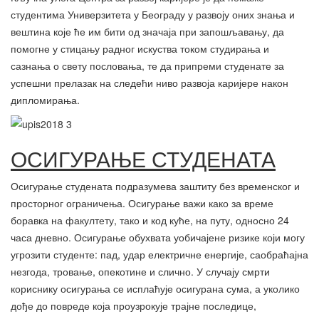
студентима Универзитета у Београду у развоју оних знања и
вештина које ће им бити од значаја при запошљавању, да
помогне у стицању радног искуства током студирања и
сазнања о свету пословања, те да припреми студенате за
успешни прелазак на следећи ниво развоја каријере након
дипломирања.
ОСИГУРАЊЕ СТУДЕНАТА
Осигурање студената подразумева заштиту без временског и
просторног ограничења. Осигурање важи како за време
боравка на факултету, тако и код куће, на путу, односно 24
часа дневно. Осигурање обухвата уобичајене ризике који могу
угрозити студенте: пад, удар електричне енергије, саобраћајна
незгода, тровање, опекотине и слично. У случају смрти
кориснику осигурања се исплаћује осигурана сума, а уколико
дође до повреде која проузрокује трајне последице,