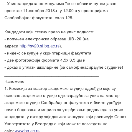
- Упис кандидата по модулима ће се обавити путем јавне
прозивке 11.октобра 2018.г. у 12:00 ч у просторијама
Саобраћајног факултета, сала 128.
________________________________________
Кандидати који стекну право на упис подносе:
- попуњен електронски образац ШВ -20 (на
адреси
http://sv20.sf.bg.ac.rs
),
- индекс се купује у скриптарници факултета
- две фотографије формата 4,5x 3,5 цм и
- доказ о уплати школарине (за самофинасирајуће студенте)
________________________________________
Напомене:
1. Комисија за мастер академске студије одређује које су
основне академске студије одговарајуће за упис на мастер
академске студије Саобраћајног факултета и ближе уређује
начин бодовања и мерила за утврђивање редоследа за упис
кандидата, у оквиру заједничког конкурса који расписује Сенат
Универзитета у Београду а који можете погледати на
сајту
www.bg.ac.rs
.