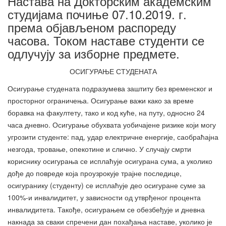
Настава на Докторским академским
студијама почиње 07.10.2019. г.
према објављеном распореду
часова. Током наставе студенти се
одлучују за изборне предмете.
ОСИГУРАЊЕ СТУДЕНАТА
Осигурање студената подразумева заштиту без временског и
просторног ограничења. Осигурање важи како за време
боравка на факултету, тако и код куће, на путу, односно 24
часа дневно. Осигурање обухвата уобичајене ризике који могу
угрозити студенте: пад, удар електричне енергије, саобраћајна
незгода, тровање, опекотине и слично. У случају смрти
кориснику осигурања се исплаћује осигурана сума, а уколико
дође до повреде која проузрокује трајне последице,
осигуранику (студенту) се исплаћује део осигуране суме за
100%-и инвалидитет, у зависности од утврђеног процента
инвалидитета. Такође, осигурањем се обезбеђује и дневна
накнада за сваки спречени дан похађања наставе, уколико је