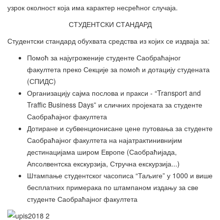
узрок околност која има карактер несрећног случаја.
СТУДЕНТСКИ СТАНДАРД
Студентски стандард обухвата средства из којих се издваја за:
Помоћ за најугроженије студенте Саобраћајног
факултета преко Секције за помоћ и дотацију студената
(СПИДС)
Организацију сајма послова и пракси - “Transport and
Traffic Business Days” и сличних пројеката за студенте
Саобраћајног факултета
Дотиране и субвенционисане цене путовања за студенте
Саобраћајног факултета на најатрактинивнијим
дестинацијама широм Европе (Саобраћијада,
Апсолвентска екскурзија, Стручна екскурзија...)
Штампање студентског часописа “Таљиге” у 1000 и више
бесплатних примерака по штампаном издању за све
студенте Саобраћајног факултета