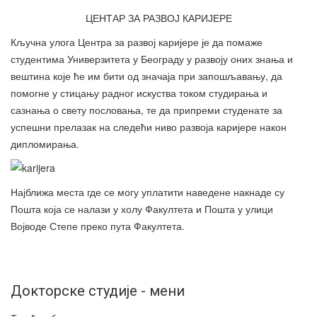
ЦЕНТАР ЗА РАЗВОЈ КАРИЈЕРЕ
Кључна улога Центра за развој каријере је да помаже
студентима Универзитета у Београду у развоју оних знања и
вештина које ће им бити од значаја при запошљавању, да
помогне у стицању радног искуства током студирања и
сазнања о свету пословања, те да припреми студенате за
успешни прелазак на следећи ниво развоја каријере након
дипломирања.
Најближа места где се могу уплатити наведене накнаде су
Пошта која се налази у холу Факултета и Пошта у улици
Војводе Степе преко пута Факултета.
Докторске студије - мени