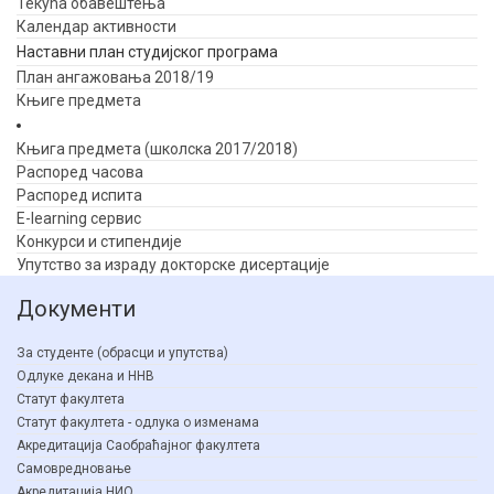
Текућа обавештења
Календар активности
Наставни план студијског програма
План ангажовања 2018/19
Књиге предмета
Књига предмета (школска 2017/2018)
Распоред часова
Распоред испита
E-learning сервис
Конкурси и стипендије
Упутство за израду докторске дисертације
Документи
За студенте (обрасци и упутства)
Одлуке декана и ННВ
Статут факултета
Статут факултета - одлука о изменама
Акредитација Саобраћајног факултета
Самовредновање
Акредитација НИО