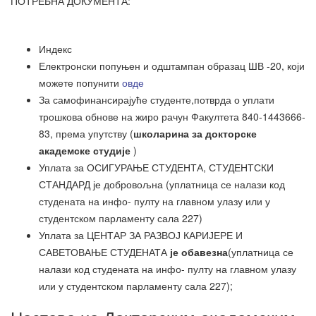
ПОТРЕБНА ДОКУМЕНТА:
Индекс
Електронски попуњен и одштампан образац ШВ -20, који
можете попунити
овде
За самофинансирајуће студенте,потврда о уплати
трошкова обнове на жиро рачун Факултета 840-1443666-
83, према упутству (
школарина за докторске
академске студије
)
Уплата за ОСИГУРАЊЕ СТУДЕНТА, СТУДЕНТСКИ
СТАНДАРД је добровољна (уплатница се налази код
студената на инфо- пулту на главном улазу или у
студентском парламенту сала 227)
Уплата за ЦЕНТАР ЗА РАЗВОЈ КАРИЈЕРЕ И
САВЕТОВАЊЕ СТУДЕНАТА
је обавезна
(уплатница се
налази код студената на инфо- пулту на главном улазу
или у студентском парламенту сала 227);