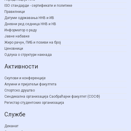
ISO стандарди - сертификати и политике
Правилници
Датуми одржавања ННВ и ИВ
Дневни ред седница ННВ и НВ
Информатор о раду
Јавне набавке
Жиро рачун, ПИБ и позиви на број
Ценовници
Одлука о структури накнада
Активности
Скупови и конференције
Алумни и пријатељи факултета
Спортско друштво
Синдикална организација Саобраћајни факултет (СОСФ)
Регистар студентских организација
Службе
Деканат