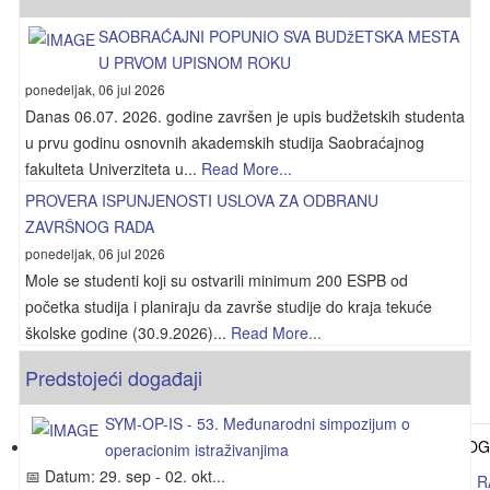
SAOBRAĆAJNI POPUNIO SVA BUDžETSKA MESTA
U PRVOM UPISNOM ROKU
ponedeljak, 06 jul 2026
Danas 06.07. 2026. godine završen je upis budžetskih studenta
u prvu godinu osnovnih akademskih studija Saobraćajnog
fakulteta Univerziteta u...
Read More...
PROVERA ISPUNJENOSTI USLOVA ZA ODBRANU
ZAVRŠNOG RADA
ponedeljak, 06 jul 2026
Mole se studenti koji su ostvarili minimum 200 ESPB od
početka studija i planiraju da završe studije do kraja tekuće
školske godine (30.9.2026)...
Read More...
Predstojeći događaji
SYM-OP-IS - 53. Međunarodni simpozijum o
operacionim istraživanjima
📅 Datum: 29. sep - 02. okt...
PROVERA ISPUNJENOSTI USLOVA ZA ODBRANU ZAVRŠNOG R