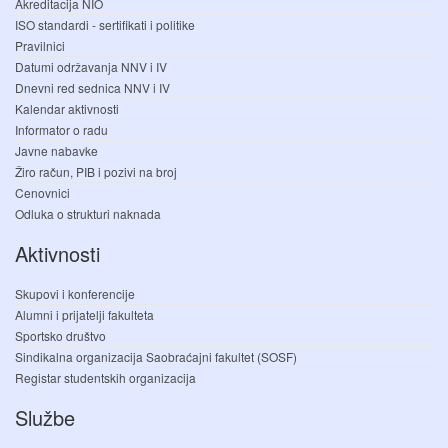
Akreditacija NIO
ISO standardi - sertifikati i politike
Pravilnici
Datumi održavanja NNV i IV
Dnevni red sednica NNV i IV
Kalendar aktivnosti
Informator o radu
Javne nabavke
Žiro račun, PIB i pozivi na broj
Cenovnici
Odluka o strukturi naknada
Aktivnosti
Skupovi i konferencije
Alumni i prijatelji fakulteta
Sportsko društvo
Sindikalna organizacija Saobraćajni fakultet (SOSF)
Registar studentskih organizacija
Službe