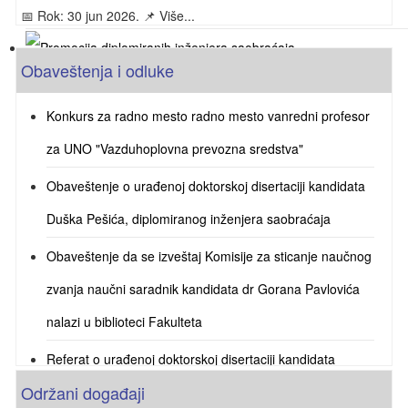
📅 Rok: 30 jun 2026. 📌 Više...
Obaveštenja i odluke
Promocija diplomiranih inženjera saobraćaja
29.06.2026. u 09 časova u amfiteatru 125.
Konkurs za radno mesto radno mesto vanredni profesor
za UNO "Vazduhoplovna prevozna sredstva"
Obaveštenje o urađenoj doktorskoj disertaciji kandidata
Duška Pešića, diplomiranog inženjera saobraćaja
Obaveštenje da se izveštaj Komisije za sticanje naučnog
zvanja naučni saradnik kandidata dr Gorana Pavlovića
nalazi u biblioteci Fakulteta
Referat o urađenoj doktorskoj disertaciji kandidata
Održani događaji
Sretena Jevremovića, master inženjera saobraćaja