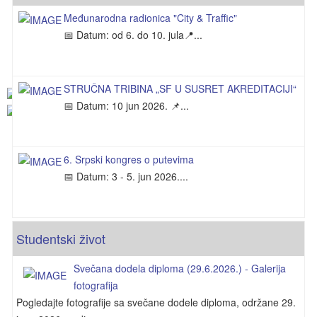
Izveštaj komisije o prijavljenim kandidatima za izbor u
Međunarodna radionica "City & Traffic"
📅 Datum: od 6. do 10. jula📍...
zvanje vanrednog profesora za užu naučnu oblast
Urbanizam i saobraćaj
STRUČNA TRIBINA „SF U SUSRET AKREDITACIJI“
📅 Datum: 10 jun 2026. 📌...
6. Srpski kongres o putevima
📅 Datum: 3 - 5. jun 2026....
Studentski život
Svečana dodela diploma (29.6.2026.) - Galerija
fotografija
Pogledajte fotografije sa svečane dodele diploma, održane 29.