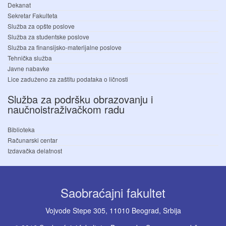
Dekanat
Sekretar Fakulteta
Služba za opšte poslove
Služba za studentske poslove
Služba za finansijsko-materijalne poslove
Tehnička služba
Javne nabavke
Lice zaduženo za zaštitu podataka o ličnosti
Služba za podršku obrazovanju i
naučnoistraživačkom radu
Biblioteka
Računarski centar
Izdavačka delatnost
Saobraćajni fakultet
Vojvode Stepe 305, 11010 Beograd, Srbija