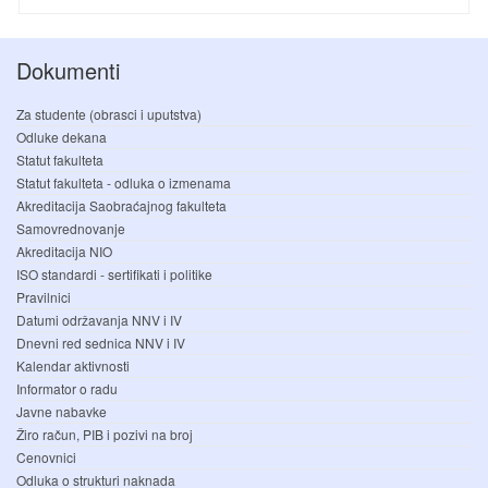
Dokumenti
Za studente (obrasci i uputstva)
Odluke dekana
Statut fakulteta
Statut fakulteta - odluka o izmenama
Akreditacija Saobraćajnog fakulteta
Samovrednovanje
Akreditacija NIO
ISO standardi - sertifikati i politike
Pravilnici
Datumi održavanja NNV i IV
Dnevni red sednica NNV i IV
Kalendar aktivnosti
Informator o radu
Javne nabavke
Žiro račun, PIB i pozivi na broj
Cenovnici
Odluka o strukturi naknada