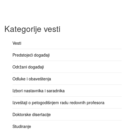
Kategorije vesti
Vesti
Predstojeći događaji
Održani događaji
Odluke i obaveštenja
Izbori nastavnika i saradnika
Izveštaji o petogodišnjem radu redovnih profesora
Doktorske disertacije
Studiranje