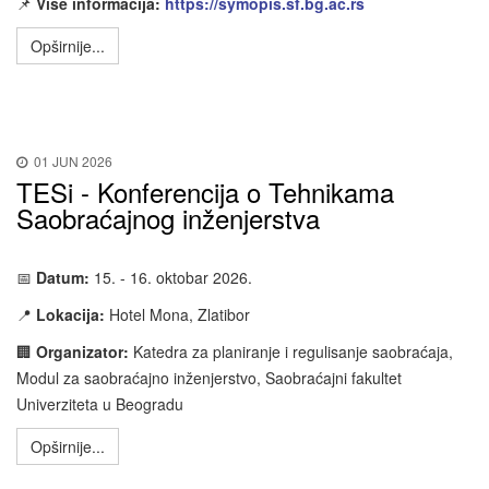
📌
Više informacija:
https://symopis.sf.bg.ac.rs
Opširnije...
01 JUN 2026
TESi - Konferencija o Tehnikama
Saobraćajnog inženjerstva
📅
Datum:
15. - 16. oktobar 2026.
📍
Lokacija:
Hotel Mona, Zlatibor
🏢
Organizator:
Katedra za planiranje i regulisanje saobraćaja,
Modul za saobraćajno inženjerstvo, Saobraćajni fakultet
Univerziteta u Beogradu
Opširnije...