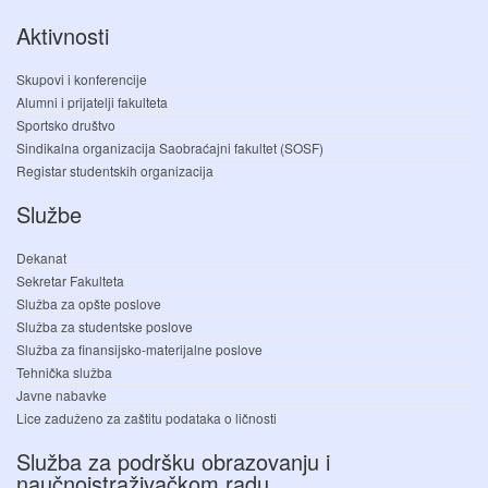
Aktivnosti
Skupovi i konferencije
Alumni i prijatelji fakulteta
Sportsko društvo
Sindikalna organizacija Saobraćajni fakultet (SOSF)
Registar studentskih organizacija
Službe
Dekanat
Sekretar Fakulteta
Služba za opšte poslove
Služba za studentske poslove
Služba za finansijsko-materijalne poslove
Tehnička služba
Javne nabavke
Lice zaduženo za zaštitu podataka o ličnosti
Služba za podršku obrazovanju i
naučnoistraživačkom radu