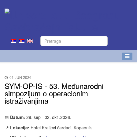
01 JUN 2026
SYM-OP-IS - 53. Međunarodni
simpozijum o operacionim
istraživanjima
📅
Datum:
29. sep - 02. okt .2026.
📍
Lokacija:
Hotel Kraljevi čardaci, Kopaonik