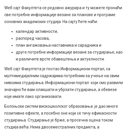
Wеб сајт Факултета се редовно ажурира и ту можете пронаћи
све потребне информације везане за планове и програме
основних академских студија. На сајту ћете наћи:
календар активности,
распоред часова,
план ангажовања наставника и сарадника и
друге потребне информације везане за студирање, као
и различите врсте обавештења и актуелности.
Wеб сајт Факултета је постао Информациони портал, са
мултимедијалним садржајима потребним за учење на свим
нивоима студирања. Информациони портал који смо развили
значајно ће вам олакшати и убрзати студирање, а обевезе
које имате лако организовати.
Болоњски систем вискошколског образовања је дао многе
позитивне ефекте, а посебно оне који се тичу ефикасности
студирања. Студирање је брже, а просечна оцена током
студија већа. Нема двосеместралних предмета, а