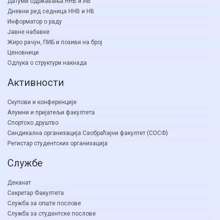
Датуми одржавања ННВ и ИВ
Дневни ред седница ННВ и НВ
Информатор о раду
Јавне набавке
Жиро рачун, ПИБ и позиви на број
Ценовници
Одлука о структури накнада
Активности
Скупови и конференције
Алумни и пријатељи факултета
Спортско друштво
Синдикална организација Саобраћајни факултет (СОСФ)
Регистар студентских организација
Службе
Деканат
Секретар Факултета
Служба за опште послове
Служба за студентске послове