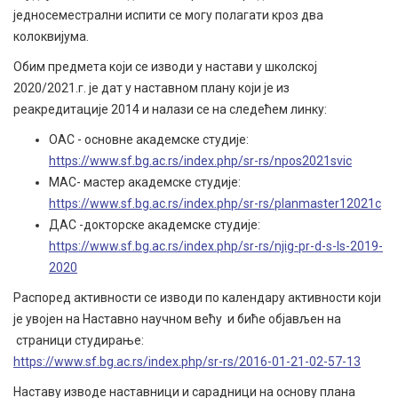
једносеместрални испити се могу полагати кроз два
колоквијума.
Обим предмета који се изводи у настави у школској
2020/2021.г. је дат у наставном плану који је из
реакредитације 2014 и налази се на следећем линку:
ОАС - основне академске студије:
https://www.sf.bg.ac.rs/index.php/sr-rs/npos2021svic
МАС- мастер академске студије:
https://www.sf.bg.ac.rs/index.php/sr-rs/planmaster12021c
ДАС -докторске академске студије:
https://www.sf.bg.ac.rs/index.php/sr-rs/njig-pr-d-s-ls-2019-
2020
Распоред активности се изводи по календару активности који
је увојен на Наставно научном већу и биће објављен на
страници студирање:
https://www.sf.bg.ac.rs/index.php/sr-rs/2016-01-21-02-57-13
Наставу изводе наставници и сарадници на основу плана