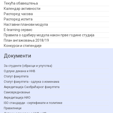
Текућа обавештења
Календар активности
Распоред часова
Распоред испита
Наставни планови модула
E-learning сервис
Правила о одабиру модула након прве године студија
План ангажовања 2018/19
Конкурси и стипендије
Документи
За студенте (обрасци и упутства)
Одлуке декана и ННВ
Статут факултета
Статут факултета - одлука о изменама
Акредитација Саобраћајног факултета
Самовредновање
Акредитација НИО
ISO стандарди - сертификати и политике
Правилници