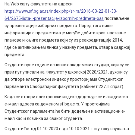
На Web сајту факултета на адреси
https://www.sf.bg.ac.rs/index.php/sr-rs/2016-03-22-01-33-
64/2675-lista-i-prezentacije-izbornih-predmeta-oas
постављене
су презентације изборних предмета. Поред тога више
информација о предметима је могуће добити кроз наставне
планове и књиге предмета који су из реакредитације 2014,
где се активирањем линка у називу предмета, отвара садржај
предмета.
Студенти прве године основних академских студија, који су се
први пут уписали на Факултет у школској 2020/2021, дужни су
да отворе електронски индекс у просторијама Студентског
парламанта Саобраћајног факултета (кабинет 227, II спрат).
Када се отвори електронски индекс додељује се и академска
е-маил адреса са доменом sf.bg.ac.rs. У простоијама
Студентског парламента ће бити додељен и активациони е-
маил као и лозинка за сваког студента.
Студенти ће од 01.10.2020.г. до 10.10.2021.г. и у току слушања