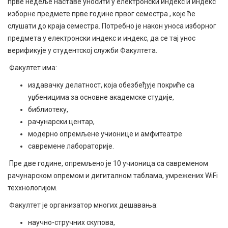
прве недеље наставе уносити у електронски индекс и индекс
изборне предмете прве године првог семестра , које ће
слушати до краја семестра. Потребно је након уноса изборног
предмета у електронски индекс и индекс, да се тај унос
верификује у студентској служби Факултета.
Факултет има:
издавачку делатност, која обезбеђује покриће са
уџбеницима за основне академске студије,
библиотеку,
рачунарски центар,
модерно опремљене учионице и амфитеатре
савремене лабораторије.
Пре две године, опремљено је 10 учионица са савременом
рачунарском опремом и дигиталном таблама, умрежених WiFi
теххнологијом.
Факултет је организатор многих дешавања:
научно-стручних скупова,