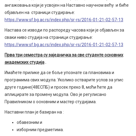
ангажовања који је усвојен на Наставно научном већу и биће
објављен на страници студирање:
https://www.sf.bg.ac.rs/index.php/sr-rs/2016-01-21-02-57-13
Настава се изводи по распореду часова који је објављен за
сваки ниво студија на страници студирање:
https://www.sf.bg.ac.rs/index.php/sr-rs/2016-01-21-02-57-13
Прва три семестра су заједничка за све студенте основних
академских студија
.
Имаћете прилике да се боље упознате са плановима и
програмима свих модула. Уколико остварите услов за упис
друге године(48ЕСПБ) и просек преко 8, моћи ћете да
аплицирате за промену модула. Ово је регулисано
Правилником о основним и мастер студијама.
Наставни план је базиран на :
обавезним и
изборним предметима.