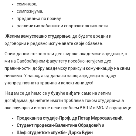
семинара,
симпозијума,
предавања по позиву
различитих забавних и спортских активности.
Желим вам успешно студирање
, да будете вредни и
одговорни и редовно испуњавате своје обавезе.
Овим даном сте постали део широке академске заједнице, а
ми на Саобраћајном факултету посебно негујемо дух
правичности, добру академску праксу и комуникацију на свим
нивоима. У нашој, а од данас и вашој заједници владају
унапред позната правила и колективни дух!
Надам се да ћемо се у будуће виђати само на лепим
догађајима, да нећете имати проблема током студирања а
ако случајно и искрсне неки проблем ВАШИ и МОЈИ сарадници
Продекан за студије-Проф. др Петар Миросављевић,
Студент продекан-Валентина Обрадовић и
Шеф студентске службе- Дарко Вујин