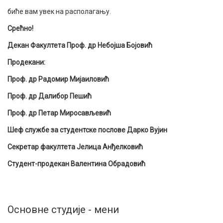
биће вам увек на располагању.
Срећно!
Декан Факултета Проф. др Небојша Бојовић
Продекани:
Проф. др Радомир Мијаиловић
Проф. др Далибор Пешић
Проф. др Петар Миросављевић
Шеф службе за студентске послове Дарко Вујин
Секретар факултета Јелица Анђелковић
Студент-продекан Валентина Обрадовић
Основне студије - мени