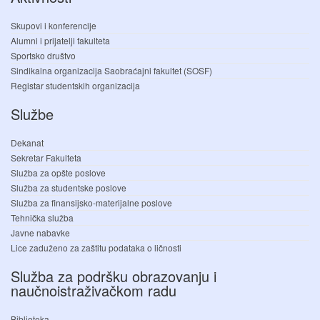
Skupovi i konferencije
Alumni i prijatelji fakulteta
Sportsko društvo
Sindikalna organizacija Saobraćajni fakultet (SOSF)
Registar studentskih organizacija
Službe
Dekanat
Sekretar Fakulteta
Služba za opšte poslove
Služba za studentske poslove
Služba za finansijsko-materijalne poslove
Tehnička služba
Javne nabavke
Lice zaduženo za zaštitu podataka o ličnosti
Služba za podršku obrazovanju i
naučnoistraživačkom radu
Biblioteka