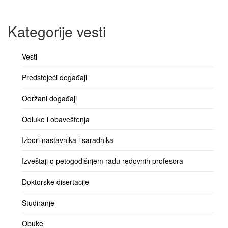
Kategorije vesti
Vesti
Predstojeći događaji
Održani događaji
Odluke i obaveštenja
Izbori nastavnika i saradnika
Izveštaji o petogodišnjem radu redovnih profesora
Doktorske disertacije
Studiranje
Obuke