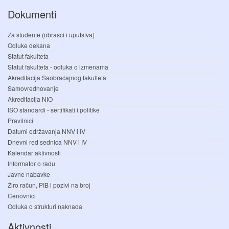
Dokumenti
Za studente (obrasci i uputstva)
Odluke dekana
Statut fakulteta
Statut fakulteta - odluka o izmenama
Akreditacija Saobraćajnog fakulteta
Samovrednovanje
Akreditacija NIO
ISO standardi - sertifikati i politike
Pravilnici
Datumi održavanja NNV i IV
Dnevni red sednica NNV i IV
Kalendar aktivnosti
Informator o radu
Javne nabavke
Žiro račun, PIB i pozivi na broj
Cenovnici
Odluka o strukturi naknada
Aktivnosti