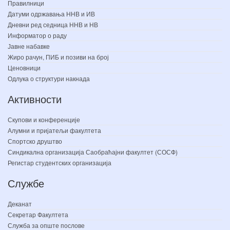
Правилници
Датуми одржавања ННВ и ИВ
Дневни ред седница ННВ и НВ
Информатор о раду
Јавне набавке
Жиро рачун, ПИБ и позиви на број
Ценовници
Одлука о структури накнада
Активности
Скупови и конференције
Алумни и пријатељи факултета
Спортско друштво
Синдикална организација Саобраћајни факултет (СОСФ)
Регистар студентских организација
Службе
Деканат
Секретар Факултета
Служба за опште послове