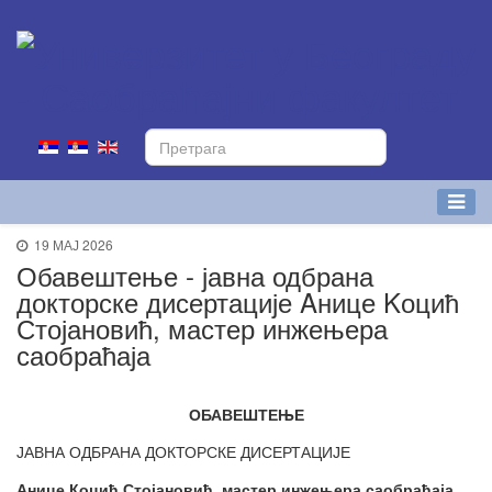
19 МАЈ 2026
Обавештење - јавна одбрана
докторске дисертације Aнице Kоцић
Стојановић, мастер инжењера
саобраћаја
ОБАВЕШТЕЊЕ
ЈАВНА ОДБРАНА ДОКТОРСКЕ ДИСЕРТАЦИЈЕ
Анице Коцић Стојановић, мастер инжењера саобраћаја