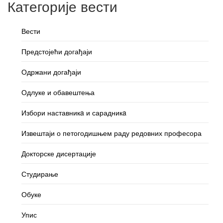
Категорије вести
Вести
Предстојећи догађаји
Одржани догађаји
Одлуке и обавештења
Избори наставникa и сарадникa
Извештаји о петогодишњем раду редовних професора
Докторске дисертације
Студирање
Обуке
Упис