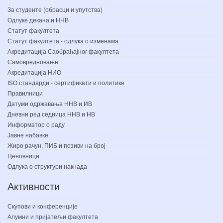
За студенте (обрасци и упутства)
Одлуке декана и ННВ
Статут факултета
Статут факултета - одлука о изменама
Акредитација Саобраћајног факултета
Самовредновање
Акредитација НИО
ISO стандарди - сертификати и политике
Правилници
Датуми одржавања ННВ и ИВ
Дневни ред седница ННВ и НВ
Информатор о раду
Јавне набавке
Жиро рачун, ПИБ и позиви на број
Ценовници
Одлука о структури накнада
Активности
Скупови и конференције
Алумни и пријатељи факултета