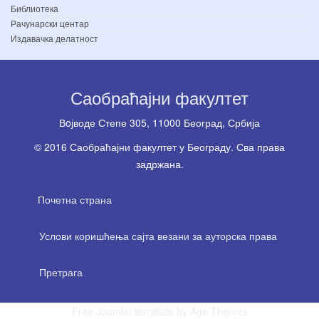
Библиотека
Рачунарски центар
Издавачка делатност
Саобраћајни факултет
Вoјводе Степе 305, 11000 Београд, Србија
© 2016 Саобраћајни факултет у Београду. Сва права
задржана.
Почетна страна
Услови коришћења сајта везани за ауторска права
Претрага
Free Joomla! template by Age Themes