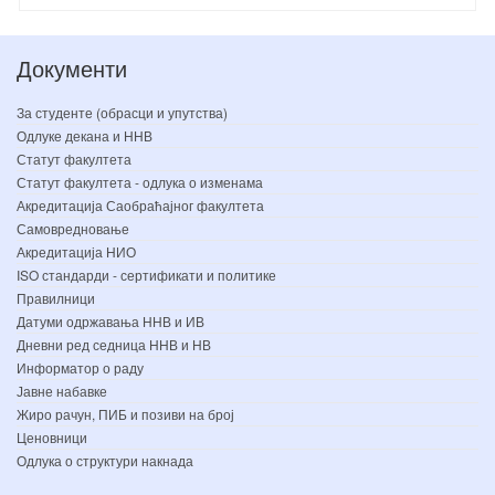
Документи
За студенте (обрасци и упутства)
Одлуке декана и ННВ
Статут факултета
Статут факултета - одлука о изменама
Акредитација Саобраћајног факултета
Самовредновање
Акредитација НИО
ISO стандарди - сертификати и политике
Правилници
Датуми одржавања ННВ и ИВ
Дневни ред седница ННВ и НВ
Информатор о раду
Јавне набавке
Жиро рачун, ПИБ и позиви на број
Ценовници
Одлука о структури накнада