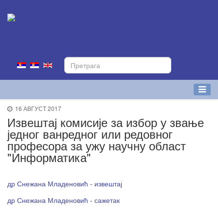
16 АВГУСТ 2017
Извештај комисије за избор у звање
једног ванредног или редовног
професора за ужу научну област
"Информатика"
др Снежана Младеновић - извештај
др Снежана Младеновић - сажетак