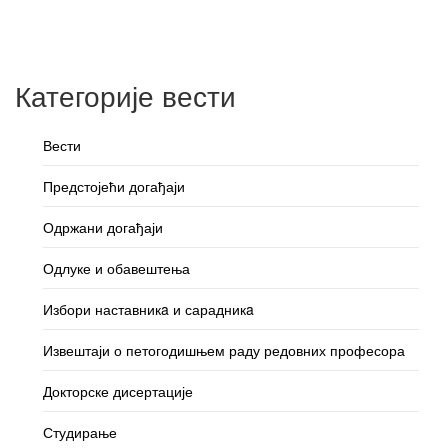
Категорије вести
Вести
Предстојећи догађаји
Одржани догађаји
Одлуке и обавештења
Избори наставникa и сарадникa
Извештаји о петогодишњем раду редовних професора
Докторске дисертације
Студирање