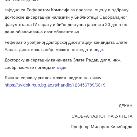
заједно са Рефератом Комисије за преглед, оцену и одбрану
докторске дисертације налазити у Библиотеци Саобраћајног
факултета на IV спрату и биће доступна јавности 30 дана од
дана објављивања овог обавештења.
Реферат о урађеној докторској дисертацији кандидата Злате
Радак, дипл. инж. саобр. можете погледати
овде
.
Докторску дисертацију кандидата Злате Радак, дипл. инж.
саобр. можете погледати
овде
.
Линк ка сервису увидок можете видети на линку:
https://uvidok.rcub.bg.ac.rs/handle/123456789/6819
ДЕКАН
САОБРАЋАЈНОГ ФАКУЛТЕТА
Проф. др Милорад Килибарда