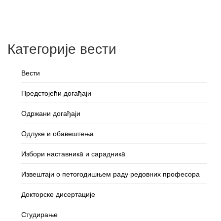
Категорије вести
Вести
Предстојећи догађаји
Одржани догађаји
Одлуке и обавештења
Избори наставникa и сарадникa
Извештаји о петогодишњем раду редовних професора
Докторске дисертације
Студирање