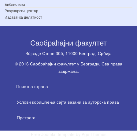
Библиотека
Рачунарски центар
Издавачка делатност
Саобраћајни факултет
Вoјводе Степе 305, 11000 Београд, Србија
© 2016 Саобраћајни факултет у Београду. Сва права
задржана.
Почетна страна
Услови коришћења сајта везани за ауторска права
Претрага
Free Joomla! template by Age Themes