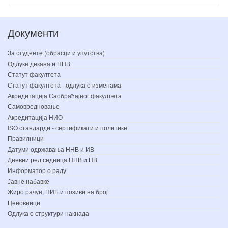
Документи
За студенте (обрасци и упутства)
Одлуке декана и ННВ
Статут факултета
Статут факултета - одлука о изменама
Акредитација Саобраћајног факултета
Самовредновање
Акредитација НИО
ISO стандарди - сертификати и политике
Правилници
Датуми одржавања ННВ и ИВ
Дневни ред седница ННВ и НВ
Информатор о раду
Јавне набавке
Жиро рачун, ПИБ и позиви на број
Ценовници
Одлука о структури накнада