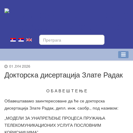
01 ЈУН 2026
Докторска дисертација Злате Радак
О Б А В Е Ш Т Е Њ Е
Обавештавамо заинтересоване да ће се докторска
дисертација Злате Радак, дипл. инж. саобр., под називом:
„МОДЕЛИ ЗА УНАПРЕЂЕЊЕ ПРОЦЕСА ПРУЖАЊА
ТЕЛЕКОМУНИКАЦИОНИХ УСЛУГА ПОСЛОВНИМ
КОРИСНИЦИМА”