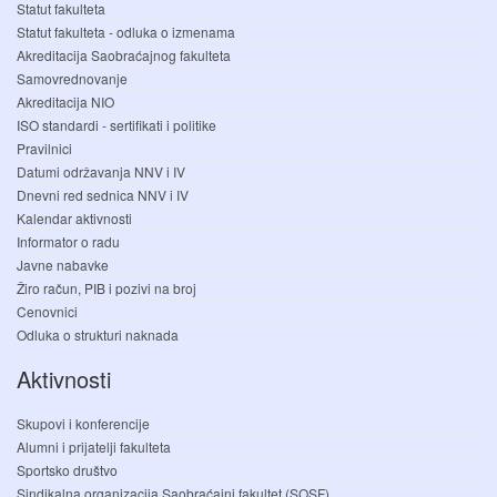
Statut fakulteta
Statut fakulteta - odluka o izmenama
Akreditacija Saobraćajnog fakulteta
Samovrednovanje
Akreditacija NIO
ISO standardi - sertifikati i politike
Pravilnici
Datumi održavanja NNV i IV
Dnevni red sednica NNV i IV
Kalendar aktivnosti
Informator o radu
Javne nabavke
Žiro račun, PIB i pozivi na broj
Cenovnici
Odluka o strukturi naknada
Aktivnosti
Skupovi i konferencije
Alumni i prijatelji fakulteta
Sportsko društvo
Sindikalna organizacija Saobraćajni fakultet (SOSF)