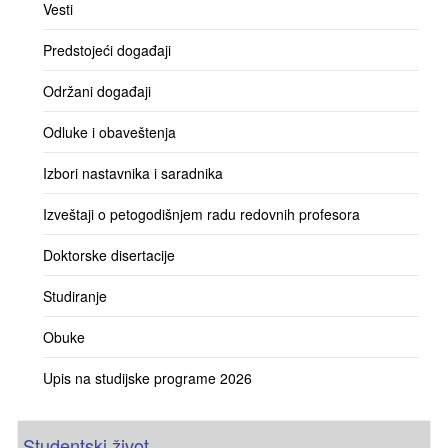
Vesti
Predstojeći događaji
Održani događaji
Odluke i obaveštenja
Izbori nastavnika i saradnika
Izveštaji o petogodišnjem radu redovnih profesora
Doktorske disertacije
Studiranje
Obuke
Upis na studijske programe 2026
Studentski život