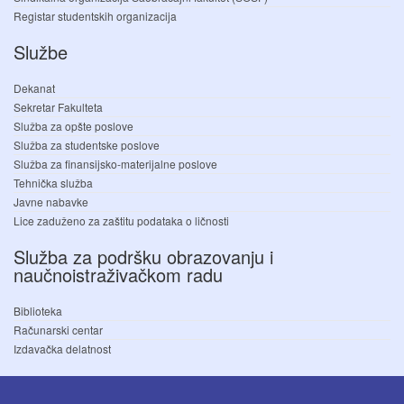
Registar studentskih organizacija
Službe
Dekanat
Sekretar Fakulteta
Služba za opšte poslove
Služba za studentske poslove
Služba za finansijsko-materijalne poslove
Tehnička služba
Javne nabavke
Lice zaduženo za zaštitu podataka o ličnosti
Služba za podršku obrazovanju i
naučnoistraživačkom radu
Biblioteka
Računarski centar
Izdavačka delatnost