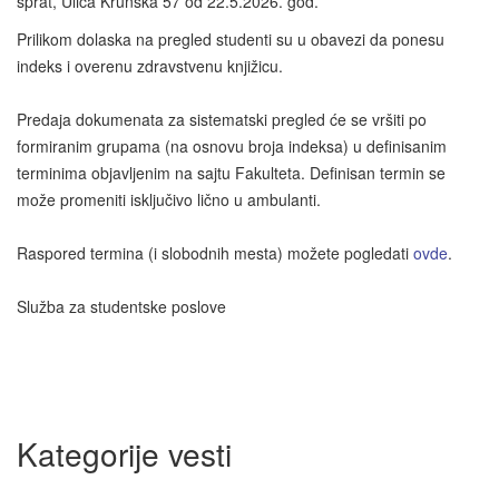
sprat, Ulica Krunska 57 od 22.5.2026. god.
Prilikom dolaska na pregled studenti su u obavezi da ponesu
indeks i overenu zdravstvenu knjižicu.
Predaja dokumenata za sistematski pregled će se vršiti po
formiranim grupama (na osnovu broja indeksa) u definisanim
terminima objavljenim na sajtu Fakulteta. Definisan termin se
može promeniti isključivo lično u ambulanti.
Raspored termina (i slobodnih mesta) možete pogledati
ovde
.
Služba za studentske poslove
Kategorije vesti