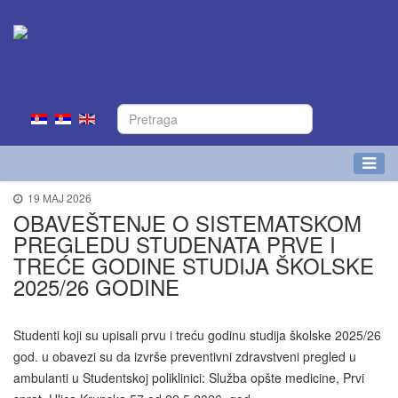
19 MAJ 2026
OBAVEŠTENJE O SISTEMATSKOM
PREGLEDU STUDENATA PRVE I
TREĆE GODINE STUDIJA ŠKOLSKE
2025/26 GODINE
Studenti koji su upisali prvu i treću godinu studija školske 2025/26
god. u obavezi su da izvrše preventivni zdravstveni pregled u
ambulanti u Studentskoj poliklinici: Služba opšte medicine, Prvi