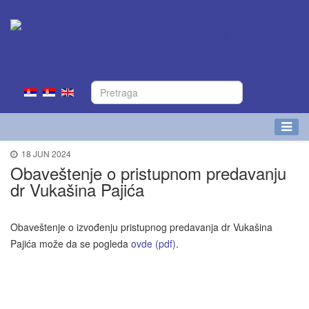
18 JUN 2024
Obaveštenje o pristupnom predavanju
dr Vukašina Pajića
Obaveštenje o izvođenju pristupnog predavanja dr Vukašina
Pajića može da se pogleda
ovde (pdf)
.