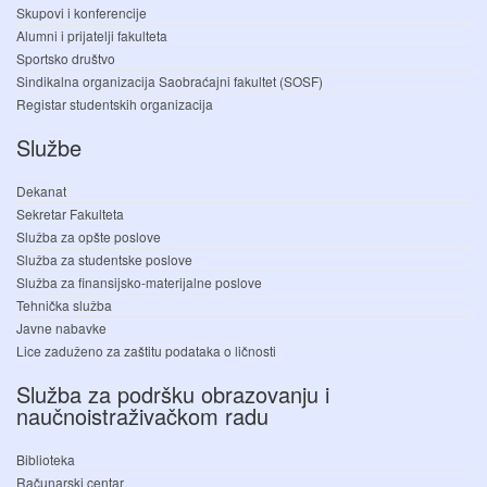
Skupovi i konferencije
Alumni i prijatelji fakulteta
Sportsko društvo
Sindikalna organizacija Saobraćajni fakultet (SOSF)
Registar studentskih organizacija
Službe
Dekanat
Sekretar Fakulteta
Služba za opšte poslove
Služba za studentske poslove
Služba za finansijsko-materijalne poslove
Tehnička služba
Javne nabavke
Lice zaduženo za zaštitu podataka o ličnosti
Služba za podršku obrazovanju i
naučnoistraživačkom radu
Biblioteka
Računarski centar