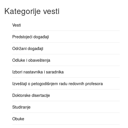
Kategorije vesti
Vesti
Predstojeći događaji
Održani događaji
Odluke i obaveštenja
Izbori nastavnika i saradnika
Izveštaji o petogodišnjem radu redovnih profesora
Doktorske disertacije
Studiranje
Obuke