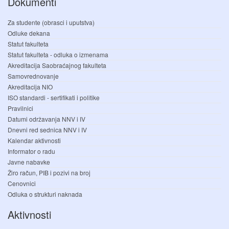
Dokumenti
Za studente (obrasci i uputstva)
Odluke dekana
Statut fakulteta
Statut fakulteta - odluka o izmenama
Akreditacija Saobraćajnog fakulteta
Samovrednovanje
Akreditacija NIO
ISO standardi - sertifikati i politike
Pravilnici
Datumi održavanja NNV i IV
Dnevni red sednica NNV i IV
Kalendar aktivnosti
Informator o radu
Javne nabavke
Žiro račun, PIB i pozivi na broj
Cenovnici
Odluka o strukturi naknada
Aktivnosti