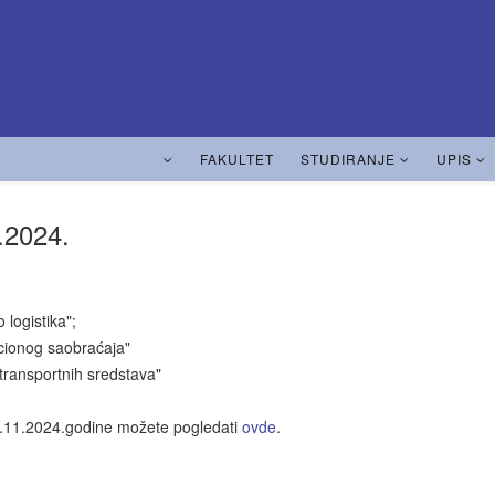
FAKULTET
STUDIRANJE
UPIS
.2024.
logistika";
cionog saobraćaja"
transportnih sredstava"
 27.11.2024.godine možete pogledati
ovde
.