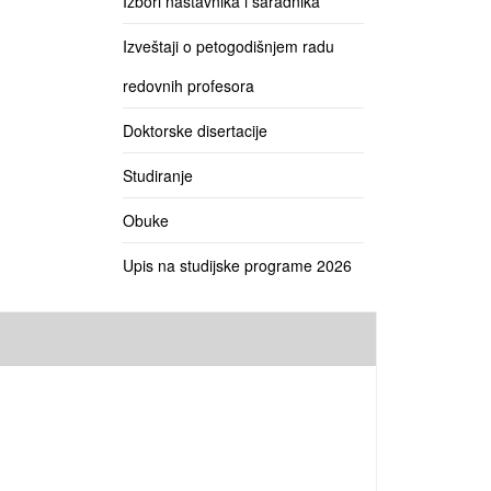
Izbori nastavnika i saradnika
Izveštaji o petogodišnjem radu
redovnih profesora
Doktorske disertacije
Studiranje
Obuke
Upis na studijske programe 2026