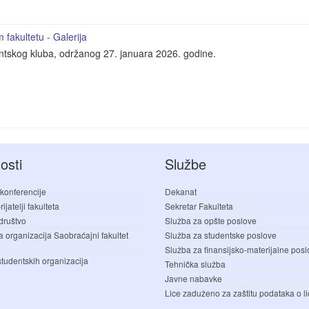
fakultetu - Galerija
entskog kluba, održanog 27. januara 2026. godine.
osti
Službe
 konferencije
Dekanat
ijatelji fakulteta
Sekretar Fakulteta
društvo
Služba za opšte poslove
a organizacija Saobraćajni fakultet
Služba za studentske poslove
Služba za finansijsko-materijalne pos
studentskih organizacija
Tehnička služba
Javne nabavke
Lice zaduženo za zaštitu podataka o li