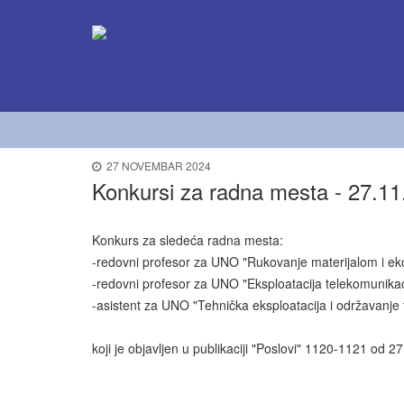
27 NOVEMBAR 2024
Konkursi za radna mesta - 27.11
Konkurs za sledeća radna mesta:
-redovni profesor za UNO "Rukovanje materijalom i eko 
-redovni profesor za UNO "Eksploatacija telekomunika
-asistent za UNO "Tehnička eksploatacija i održavanje 
koji je objavljen u publikaciji "Poslovi" 1120-1121 od