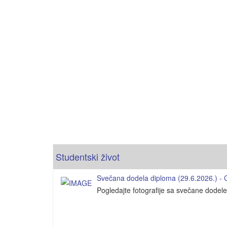
Studentski život
Svečana dodela diploma (29.6.2026.) - Ga
Pogledajte fotografije sa svečane dodel