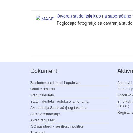
Otvoren studentski klub na saobraćajnom 
Pogledajte fotografije sa otvaranja stud
Dokumenti
Aktivn
Za studente (obrasci i uputstva)
Skupovi i
Odluke dekana
Alumni i pr
Statut fakulteta
Sportsko 
Statut fakulteta - odluka o izmenama
Sindikaln
(SOSF)
Akreditacija Saobraćajnog fakulteta
Registar 
Samovrednovanje
Akreditacija NIO
ISO standardi - sertifikati i politike
Pravilnici