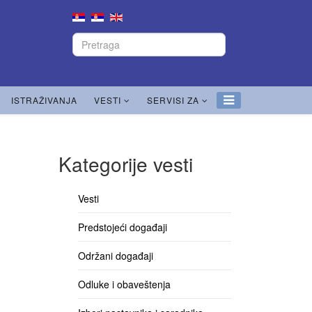
ISTRAŽIVANJA
VESTI
SERVISI ZA
Kategorije vesti
Vesti
Predstojeći događaji
Održani događaji
Odluke i obaveštenja