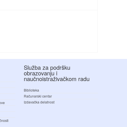
Služba za podršku
obrazovanju i
naučnoistraživačkom radu
Biblioteka
Računarski centar
Izdavačka delatnost
love
čnosti