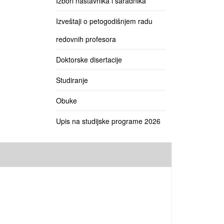
Izbori nastavnika i saradnika
Izveštaji o petogodišnjem radu
redovnih profesora
Doktorske disertacije
Studiranje
Obuke
Upis na studijske programe 2026