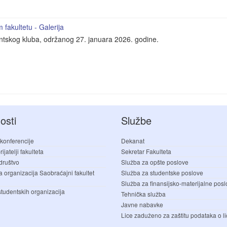
fakultetu - Galerija
entskog kluba, održanog 27. januara 2026. godine.
osti
Službe
 konferencije
Dekanat
ijatelji fakulteta
Sekretar Fakulteta
društvo
Služba za opšte poslove
a organizacija Saobraćajni fakultet
Služba za studentske poslove
Služba za finansijsko-materijalne pos
studentskih organizacija
Tehnička služba
Javne nabavke
Lice zaduženo za zaštitu podataka o li