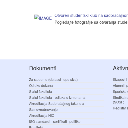
Otvoren studentski klub na saobraćajnom 
Pogledajte fotografije sa otvaranja stud
Dokumenti
Aktivn
Za studente (obrasci i uputstva)
Skupovi i
Odluke dekana
Alumni i pr
Statut fakulteta
Sportsko 
Statut fakulteta - odluka o izmenama
Sindikaln
(SOSF)
Akreditacija Saobraćajnog fakulteta
Registar 
Samovrednovanje
Akreditacija NIO
ISO standardi - sertifikati i politike
Pravilnici