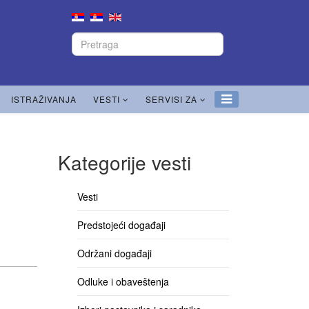
ISTRAŽIVANJA
VESTI
SERVISI ZA
Kategorije vesti
Vesti
Predstojeći događaji
Održani događaji
Odluke i obaveštenja