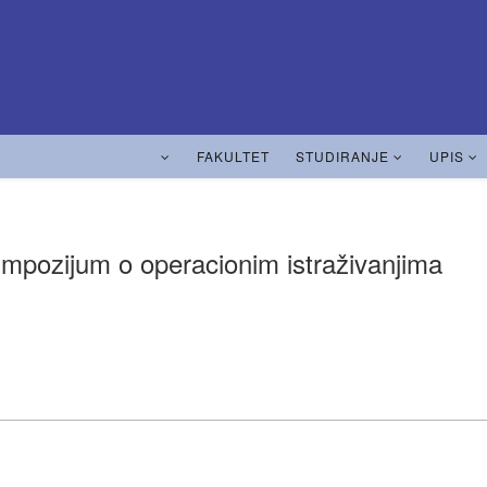
FAKULTET
STUDIRANJE
UPIS
mpozijum o operacionim istraživanjima