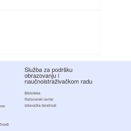
Služba za podršku
obrazovanju i
naučnoistraživačkom radu
Biblioteka
Računarski centar
Izdavačka delatnost
love
čnosti