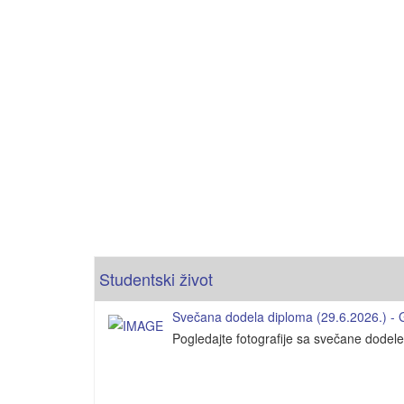
Studentski život
Svečana dodela diploma (29.6.2026.) - Ga
Pogledajte fotografije sa svečane dodel