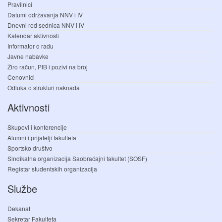
Pravilnici
Datumi održavanja NNV i IV
Dnevni red sednica NNV i IV
Kalendar aktivnosti
Informator o radu
Javne nabavke
Žiro račun, PIB i pozivi na broj
Cenovnici
Odluka o strukturi naknada
Aktivnosti
Skupovi i konferencije
Alumni i prijatelji fakulteta
Sportsko društvo
Sindikalna organizacija Saobraćajni fakultet (SOSF)
Registar studentskih organizacija
Službe
Dekanat
Sekretar Fakulteta