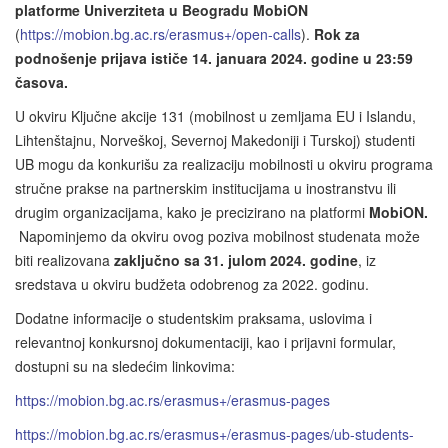
platforme Univerziteta u Beogradu MobiON
(
https://mobion.bg.ac.rs/erasmus+/open-calls
).
Rok za
podnošenje prijava ističe
14.
januara 2024. godine u 23:59
časova.
U okviru Ključne akcije 131 (mobilnost u zemljama EU i Islandu,
Lihtenštajnu, Norveškoj, Severnoj Makedoniji i Turskoj) studenti
UB mogu da konkurišu za realizaciju mobilnosti u okviru programa
stručne prakse na partnerskim institucijama u inostranstvu ili
drugim organizacijama, kako je precizirano na platformi
MobiON.
Napominjemo da okviru ovog poziva mobilnost studenata može
biti realizovana
zaključno sa 31. julom 2024. godine
, iz
sredstava u okviru budžeta odobrenog za 2022. godinu.
Dodatne informacije o studentskim praksama, uslovima i
relevantnoj konkursnoj dokumentaciji, kao i prijavni formular,
dostupni su na sledećim linkovima:
https://mobion.bg.ac.rs/erasmus+/erasmus-pages
https://mobion.bg.ac.rs/erasmus+/erasmus-pages/ub-students-