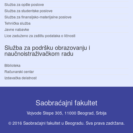
Služba za opšte poslove
Služba za studentske poslove
Služba za finansijsko-materijalne poslove
Tehnička služba
Javne nabavke
Lice zaduženo za zaštitu podataka o ličnosti
Služba za podršku obrazovanju i
naučnoistraživačkom radu
Biblioteka
Računarski centar
Izdavačka delatnost
Saobraćajni fakultet
Vojvode Stepe 305, 11000 Beograd, Srbija
© 2016 Saobraćajni fakultet u Beogradu. Sva prava zadržana.