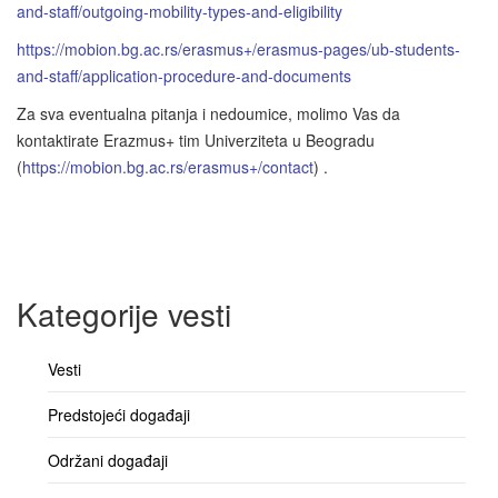
and-staff/outgoing-mobility-types-and-eligibility
https://mobion.bg.ac.rs/erasmus+/erasmus-pages/ub-students-
and-staff/application-procedure-and-documents
Za sva eventualna pitanja i nedoumice, molimo Vas da
kontaktirate Erazmus+ tim Univerziteta u Beogradu
(
https://mobion.bg.ac.rs/erasmus+/contact
) .
Kategorije vesti
Vesti
Predstojeći događaji
Održani događaji