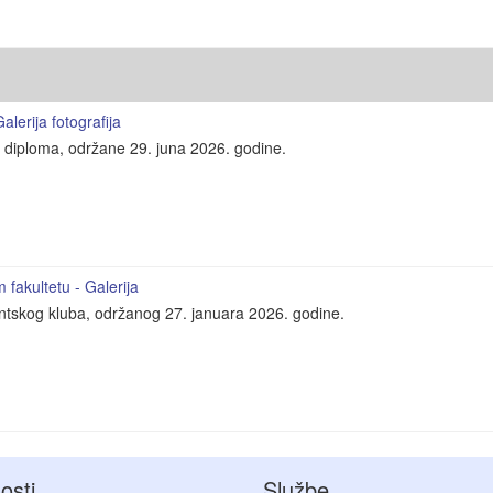
lerija fotografija
e diploma, održane 29. juna 2026. godine.
fakultetu - Galerija
entskog kluba, održanog 27. januara 2026. godine.
osti
Službe