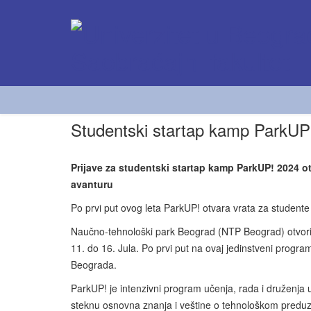
Studentski startap kamp ParkUP
Prijave za studentski startap kamp ParkUP! 2024 ot
avanturu
Po prvi put ovog leta ParkUP! otvara vrata za studente i
Naučno-tehnološki park Beograd (NTP Beograd) otvorio
11. do 16. Jula. Po prvi put na ovaj jedinstveni program
Beograda.
ParkUP! je intenzivni program učenja, rada i druženja
steknu osnovna znanja i veštine o tehnološkom preduze