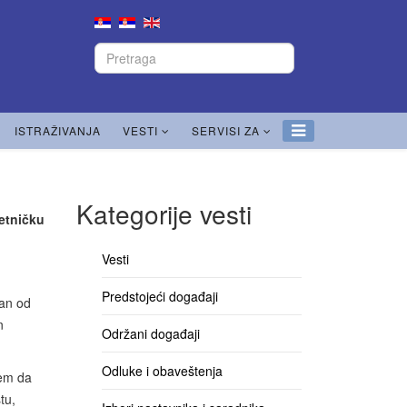
ISTRAŽIVANJA
VESTI
SERVISI ZA
Kategorije vesti
zetničku
Vesti
Predstojeći događaji
žan od
n
Održani događaji
Odluke i obaveštenja
jem da
tu,