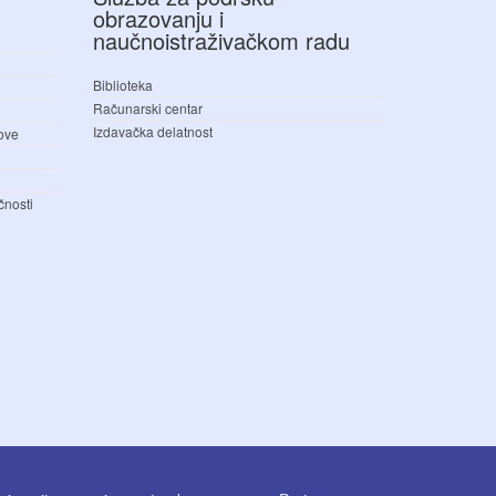
obrazovanju i
naučnoistraživačkom radu
Biblioteka
Računarski centar
Izdavačka delatnost
love
čnosti