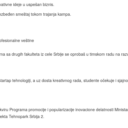
ovativne ideje u uspešan biznis.
ezbeđen smeštaj tokom trajanja kampa.
rofesionalne veštine
ama sa drugih fakulteta iz cele Srbije se oprobaš u timskom radu na raz
tartap tehnologiji, a uz dosta kreativnog rada, studente očekuje i sjajno
viru Programa promocije i popularizacije inovacione delatnosti Minista
jekta Tehnopark Srbija 2.