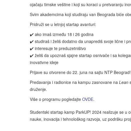
ojačaju timske veštine i koji su koraci u pretvaranju in
Svim akademcima koji studiraju van Beograda biće ob
Pridruži se u letnjoj startap avanturi:
✔️ ako imaš između 18 i 26 godina
✔️ studiraš i želiš dodatno da unaprediš svoje lične i p
✔️ interesuje te preduzetništvo
✔️ želiš da upoznaš sjajne startap osnivače️ i sa koleg
inovativne ideje
Prijave su otvorene do 22. juna na sajtu NTP Beograd!
Predavanja i radionice na kampu zasnovane na
Lean
s
druženje.
Više o programu pogledajte
OVDE
.
Studentski startap kamp ParkUP! 2024 realizuje se u ok
nauke, inovacija i tehnološkog razvoja, uz podršku pro