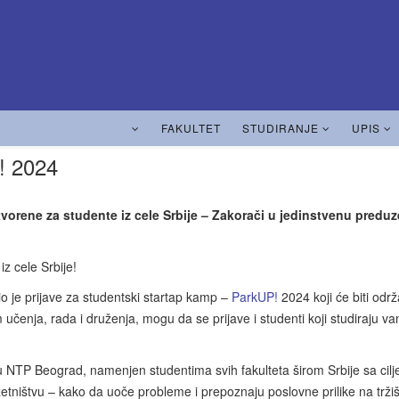
FAKULTET
STUDIRANJE
UPIS
! 2024
vorene za studente iz cele Srbije – Zakorači u jedinstvenu predu
z cele Srbije!
 je prijave za studentski startap kamp –
ParkUP!
2024 koji će biti odr
 učenja, rada i druženja, mogu da se prijave i studenti koji studiraju va
 u NTP Beograd, namenjen studentima svih fakulteta širom Srbije sa cil
tništvu – kako da uoče probleme i prepoznaju poslovne prilike na tržiš