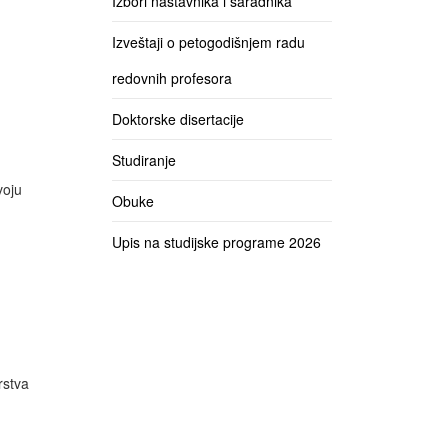
Izbori nastavnika i saradnika
Izveštaji o petogodišnjem radu
redovnih profesora
Doktorske disertacije
Studiranje
voju
Obuke
Upis na studijske programe 2026
rstva