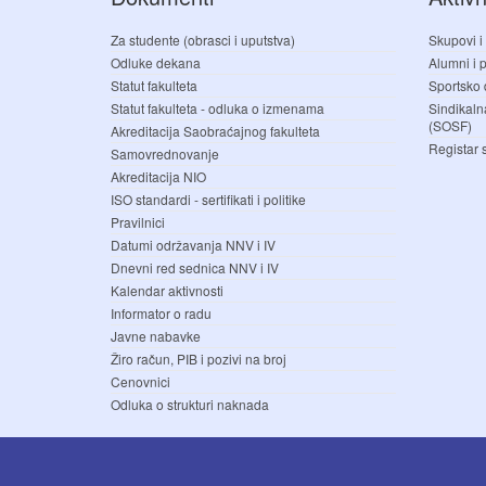
Za studente (obrasci i uputstva)
Skupovi i
Odluke dekana
Alumni i pr
Statut fakulteta
Sportsko 
Statut fakulteta - odluka o izmenama
Sindikaln
(SOSF)
Akreditacija Saobraćajnog fakulteta
Registar 
Samovrednovanje
Akreditacija NIO
ISO standardi - sertifikati i politike
Pravilnici
Datumi održavanja NNV i IV
Dnevni red sednica NNV i IV
Kalendar aktivnosti
Informator o radu
Javne nabavke
Žiro račun, PIB i pozivi na broj
Cenovnici
Odluka o strukturi naknada