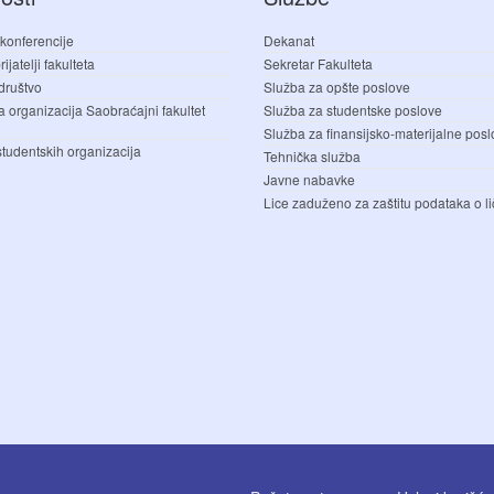
 konferencije
Dekanat
ijatelji fakulteta
Sekretar Fakulteta
društvo
Služba za opšte poslove
a organizacija Saobraćajni fakultet
Služba za studentske poslove
Služba za finansijsko-materijalne pos
studentskih organizacija
Tehnička služba
Javne nabavke
Lice zaduženo za zaštitu podataka o li