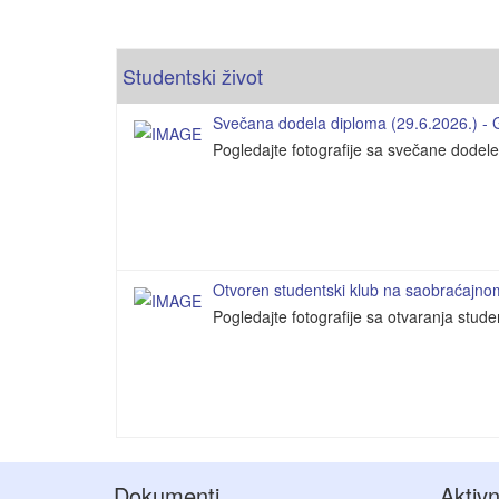
Studentski život
Svečana dodela diploma (29.6.2026.) - Ga
Pogledajte fotografije sa svečane dodel
Otvoren studentski klub na saobraćajnom 
Pogledajte fotografije sa otvaranja stud
Dokumenti
Aktivn