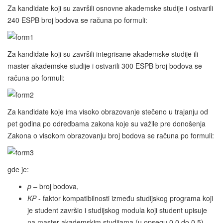
Za kandidate koji su završili osnovne akademske studije i ostvarili
240 ESPB broj bodova se računa po formuli:
Za kandidate koji su završili integrisane akademske studije ili
master akademske studije i ostvarili 300 ESPB broj bodova se
računa po formuli:
Za kandidate koje ima visoko obrazovanje stečeno u trajanju od
pet godina po odredbama zakona koje su važile pre donošenja
Zakona o visokom obrazovanju broj bodova se računa po formuli:
gde je:
p
– broj bodova,
KP
- faktor kompatibilnosti između studijskog programa koji
je student završio i studijskog modula koji student upisuje
na master akademskim studijama (u opsegu 0,0 do 0,5),