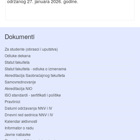
održanog 27. januara 2026. godine.
Dokumenti
Za studente (obrasci i uputstva)
Odluke dekana
Statut fakulteta
Statut fakulteta - odluka o izmenama
Akreditacija Saobraćajnog fakulteta
Samovrednovanje
Akreditacija NIO
ISO standardi - sertifikati i politike
Pravilnici
Datumi održavanja NNV i IV
Dnevni red sednica NNV i IV
Kalendar aktivnosti
Informator o radu
Javne nabavke