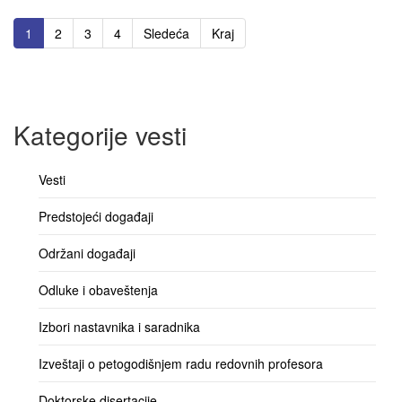
1
2
3
4
Sledeća
Kraj
Kategorije vesti
Vesti
Predstojeći događaji
Održani događaji
Odluke i obaveštenja
Izbori nastavnika i saradnika
Izveštaji o petogodišnjem radu redovnih profesora
Doktorske disertacije