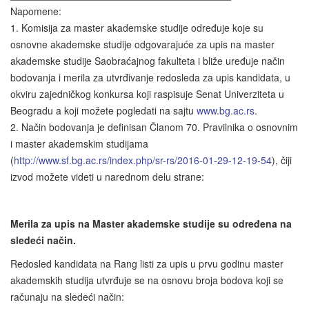
Napomene:
1. Komisija za master akademske studije određuje koje su
osnovne akademske studije odgovarajuće za upis na master
akademske studije Saobraćajnog fakulteta i bliže uređuje način
bodovanja i merila za utvrđivanje redosleda za upis kandidata, u
okviru zajedničkog konkursa koji raspisuje Senat Univerziteta u
Beogradu a koji možete pogledati na sajtu
www.bg.ac.rs
.
2. Način bodovanja je definisan Članom 70. Pravilnika o osnovnim
i master akademskim studijama
(
http://www.sf.bg.ac.rs/index.php/sr-rs/2016-01-29-12-19-54
), čiji
izvod možete videti u narednom delu strane:
Merila za upis na Master akademske studije su određena na
sledeći način.
Redosled kandidata na Rang listi za upis u prvu godinu master
akademskih studija utvrđuje se na osnovu broja bodova koji se
računaju na sledeći način: