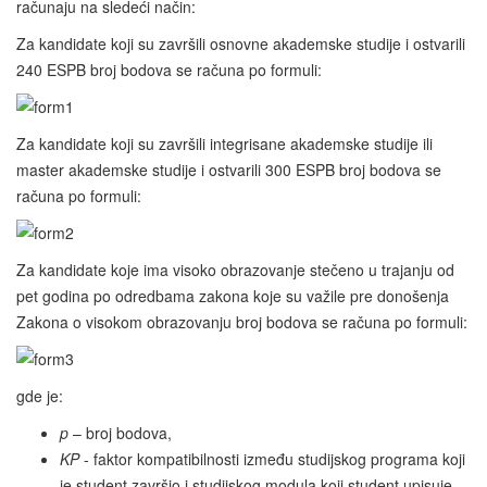
računaju na sledeći način:
Za kandidate koji su završili osnovne akademske studije i ostvarili
240 ESPB broj bodova se računa po formuli:
Za kandidate koji su završili integrisane akademske studije ili
master akademske studije i ostvarili 300 ESPB broj bodova se
računa po formuli:
Za kandidate koje ima visoko obrazovanje stečeno u trajanju od
pet godina po odredbama zakona koje su važile pre donošenja
Zakona o visokom obrazovanju broj bodova se računa po formuli:
gde je:
p
– broj bodova,
KP
- faktor kompatibilnosti između studijskog programa koji
je student završio i studijskog modula koji student upisuje