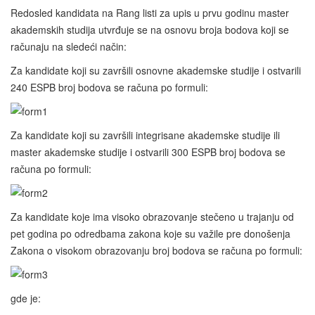
Redosled kandidata na Rang listi za upis u prvu godinu master
akademskih studija utvrđuje se na osnovu broja bodova koji se
računaju na sledeći način:
Za kandidate koji su završili osnovne akademske studije i ostvarili
240 ESPB broj bodova se računa po formuli:
Za kandidate koji su završili integrisane akademske studije ili
master akademske studije i ostvarili 300 ESPB broj bodova se
računa po formuli:
Za kandidate koje ima visoko obrazovanje stečeno u trajanju od
pet godina po odredbama zakona koje su važile pre donošenja
Zakona o visokom obrazovanju broj bodova se računa po formuli:
gde je: