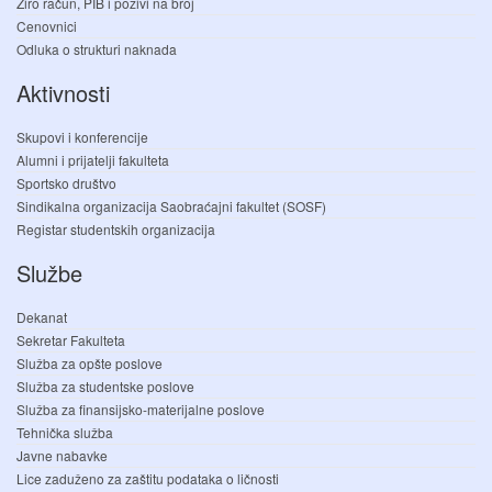
Žiro račun, PIB i pozivi na broj
Cenovnici
Odluka o strukturi naknada
Aktivnosti
Skupovi i konferencije
Alumni i prijatelji fakulteta
Sportsko društvo
Sindikalna organizacija Saobraćajni fakultet (SOSF)
Registar studentskih organizacija
Službe
Dekanat
Sekretar Fakulteta
Služba za opšte poslove
Služba za studentske poslove
Služba za finansijsko-materijalne poslove
Tehnička služba
Javne nabavke
Lice zaduženo za zaštitu podataka o ličnosti