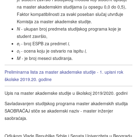
na master akademskim studijama (u opsegu 0,0 do 0,5),
Faktor kompatibilnosti za svaki poseban slučaj utvrđuje
Komisija za master akademske studije.
N
- ukupan broj predmeta studijskog programa koje je
student završio,
e
-
broj ESPB za predmet
i,
i
o
- ocena koju je ostvario na ispitu
i,
i
M
- je broj meseci studiranja.
Preliminarna lista za master akademske studije - 1. upisni rok
školske 2019.20. godine
Upis na master akademske studije u školskoj 2019/2020. godini
Savladavanjem studijskog programa master akademskih studija
SAOBRAĆAJ stiče se akademski naziv - master inženjer
saobraćaja.
Odlukom Vlade Republike Srbije i Senata Univerziteta u Beogradu