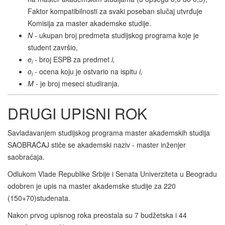
Faktor kompatibilnosti za svaki poseban slučaj utvrđuje
Komisija za master akademske studije.
N
- ukupan broj predmeta studijskog programa koje je
student završio,
e
-
broj ESPB za predmet
i,
i
o
- ocena koju je ostvario na ispitu
i,
i
M
- je broj meseci studiranja.
DRUGI UPISNI ROK
Savladavanjem studijskog programa master akademskih studija
SAOBRAĆAJ stiče se akademski naziv - master inženjer
saobraćaja.
Odlukom Vlade Republike Srbije i Senata Univerziteta u Beogradu
odobren je upis na master akademske studije za 220
(150+70)studenata.
Nakon prvog upisnog roka preostala su 7 budžetska i 44