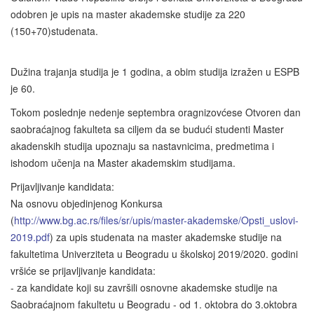
odobren je upis na master akademske studije za 220
(150+70)studenata.
Dužina trajanja studija je 1 godina, a obim studija izražen u ESPB
je 60.
Tokom poslednje nedenje septembra oragnizovćese Otvoren dan
saobraćajnog fakulteta sa ciljem da se budući studenti Master
akadenskih studija upoznaju sa nastavnicima, predmetima i
ishodom učenja na Master akademskim studijama.
Prijavljivanje kandidata:
Na osnovu objedinjenog Konkursa
(
http://www.bg.ac.rs/files/sr/upis/master-akademske/Opsti_uslovi-
2019.pdf
) za upis studenata na master akademske studije na
fakultetima Univerziteta u Beogradu u školskoj 2019/2020. godini
vršiće se prijavljivanje kandidata:
- za kandidate koji su završili osnovne akademske studije na
Saobraćajnom fakultetu u Beogradu - od 1. oktobra do 3.oktobra