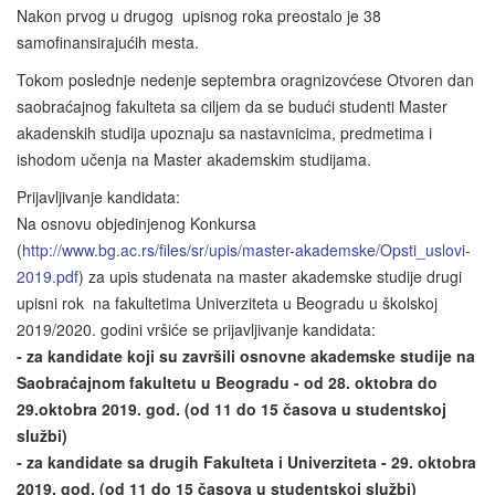
Nakon prvog u drugog upisnog roka preostalo je 38
samofinansirajućih mesta.
Tokom poslednje nedenje septembra oragnizovćese Otvoren dan
saobraćajnog fakulteta sa ciljem da se budući studenti Master
akadenskih studija upoznaju sa nastavnicima, predmetima i
ishodom učenja na Master akademskim studijama.
Prijavljivanje kandidata:
Na osnovu objedinjenog Konkursa
(
http://www.bg.ac.rs/files/sr/upis/master-akademske/Opsti_uslovi-
2019.pdf
) za upis studenata na master akademske studije drugi
upisni rok na fakultetima Univerziteta u Beogradu u školskoj
2019/2020. godini vršiće se prijavljivanje kandidata:
- za kandidate koji su završili osnovne akademske studije na
Saobraćajnom fakultetu u Beogradu - od
28. oktobra do
29.oktobra 2019. god. (od 11 do 15 časova u
studentskoj
službi)
- za kandidate sa drugih Fakulteta i Univerziteta -
29. oktobra
2019. god. (od 11 do 15 časova u
studentskoj službi)