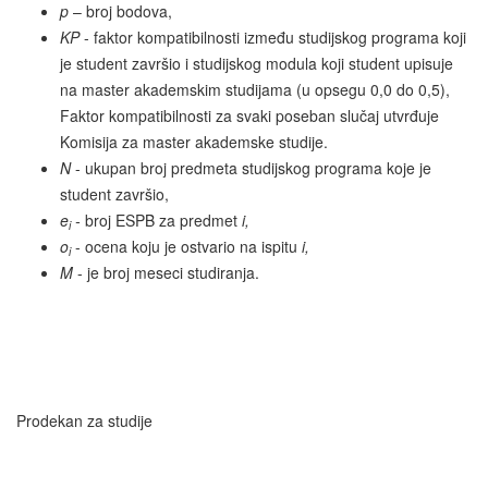
p
– broj bodova,
KP
- faktor kompatibilnosti između studijskog programa koji
je student završio i studijskog modula koji student upisuje
na master akademskim studijama (u opsegu 0,0 do 0,5),
Faktor kompatibilnosti za svaki poseban slučaj utvrđuje
Komisija za master akademske studije.
N
- ukupan broj predmeta studijskog programa koje je
student završio,
e
-
broj ESPB za predmet
i,
i
o
- ocena koju je ostvario na ispitu
i,
i
M
- je broj meseci studiranja.
Prodekan za studije