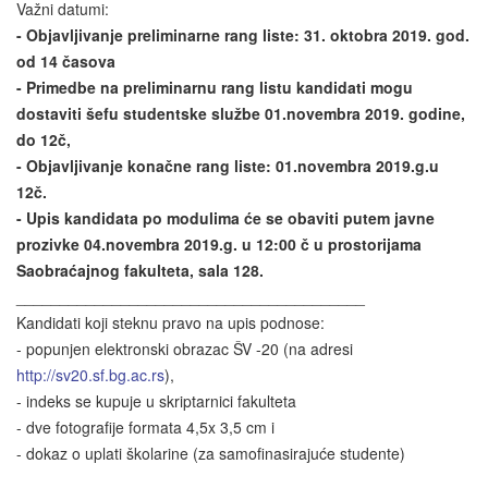
Važni datumi:
- Objavljivanje preliminarne rang liste:
31. oktobra 2019. god.
od 14 časova
- Primedbe na preliminarnu rang listu kandidati mogu
dostaviti šefu studentske službe
01.
novembra 2019. godine,
do 12č,
- Objavljivanje konačne rang liste:
01.
novembra 2019.g.u
12č.
- Upis kandidata po modulima će se obaviti putem javne
prozivke
04.
novembra 2019.g. u 12:00 č u prostorijama
Saobraćajnog fakulteta, sala 128.
________________________________________
Kandidati koji steknu pravo na upis podnose:
- popunjen elektronski obrazac ŠV -20 (na adresi
http://sv20.sf.bg.ac.rs
),
- indeks se kupuje u skriptarnici fakulteta
- dve fotografije formata 4,5x 3,5 cm i
- dokaz o uplati školarine (za samofinasirajuće studente)
________________________________________