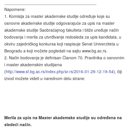
________________________________________
Napomene:
1. Komisija za master akademske studije određuje koje su
osnovne akademske studije odgovarajuće za upis na master
akademske studije Saobraćajnog fakulteta i bliže uređuje način
bodovanja i merila za utvrđivanje redosleda za upis kandidata, u
okviru zajedničkog konkursa koji raspisuje Senat Univerziteta u
Beogradu a koji možete pogledati na sajtu www.bg.ac.rs.
2. Način bodovanja je definisan Članom 70. Pravilnika o osnovnim
i master akademskim studijama
(
http://www.sf.bg.ac.rs/index.php/sr-rs/2016-01-29-12-19-54
), čiji
izvod možete videti u narednom delu strane:
Merila za upis na Master akademske studije su određena na
sledeći način.