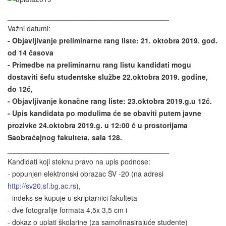
________________________________________
Važni datumi:
- Objavljivanje preliminarne rang liste:
21. oktobra 2019. god.
od 14 časova
- Primedbe na preliminarnu rang listu kandidati mogu
dostaviti šefu studentske službe
22.oktobra 2019. godine,
do 12č,
- Objavljivanje konačne rang liste:
23.oktobra 2019.g.u 12č.
- Upis kandidata po modulima će se obaviti putem javne
prozivke
24.oktobra 2019.g. u 12:00 č u prostorijama
Saobraćajnog fakulteta, sala 128.
________________________________________
Kandidati koji steknu pravo na upis podnose:
- popunjen elektronski obrazac ŠV -20 (na adresi
http://sv20.sf.bg.ac.rs
),
- indeks se kupuje u skriptarnici fakulteta
- dve fotografije formata 4,5x 3,5 cm i
- dokaz o uplati školarine (za samofinasirajuće studente)