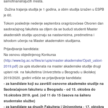
samofinansirajućih mesta.
Dužina trajanja studija je 1 godina, a obim studija izražen u ESPB
je 60.
Tokom poslednje nedenje septembra oragnizovćese Otvoren dan
saobraćajnog fakulteta sa ciljem da se budući studenti Master
akadenskih studija upoznaju sa nastavnicima, predmetima i
ishodom učenja na Master akademskim studijama.
Prijavljivanje kandidata:
Na osnovu objedinjenog Konkursa
(
http://www.bg.ac.rs/files/sr/upis/master-akademske/Opsti_uslovi-
2019.pdf
) za upis studenata na master akademske studije drugi
upisni rok na fakultetima Univerziteta u Beogradu u školskoj
2019/2020. godini vršiće se prijavljivanje kandidata:
- za kandidate koji su završili osnovne akademske studije na
Saobraćajnom fakultetu u Beogradu - od
15. oktobra do
16.oktobra 2019. god. (od 11 do 15 časova na šalteru
studentske službe)
- za kandidate sa drugih Fakulteta i Univerziteta -
17. oktobra