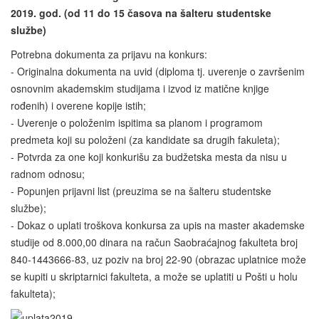
2019. god. (od 11 do 15 časova na šalteru studentske
službe)
Potrebna dokumenta za prijavu na konkurs:
- Originalna dokumenta na uvid (diploma tj. uverenje o završenim
osnovnim akademskim studijama i izvod iz matične knjige
rođenih) i overene kopije istih;
- Uverenje o položenim ispitima sa planom i programom
predmeta koji su položeni (za kandidate sa drugih fakuleta);
- Potvrda za one koji konkurišu za budžetska mesta da nisu u
radnom odnosu;
- Popunjen prijavni list (preuzima se na šalteru studentske
službe);
- Dokaz o uplati troškova konkursa za upis na master akademske
studije od 8.000,00 dinara na račun Saobraćajnog fakulteta broj
840-1443666-83, uz poziv na broj 22-90 (obrazac uplatnice može
se kupiti u skriptarnici fakulteta, a može se uplatiti u Pošti u holu
fakulteta);