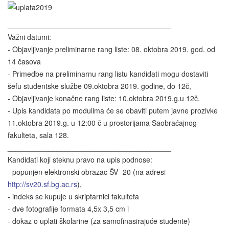
________________________________________
Važni datumi:
- Objavljivanje preliminarne rang liste: 08. oktobra 2019. god. od
14 časova
- Primedbe na preliminarnu rang listu kandidati mogu dostaviti
šefu studentske službe 09.oktobra 2019. godine, do 12č,
- Objavljivanje konačne rang liste: 10.oktobra 2019.g.u 12č.
- Upis kandidata po modulima će se obaviti putem javne prozivke
11.oktobra 2019.g. u 12:00 č u prostorijama Saobraćajnog
fakulteta, sala 128.
________________________________________
Kandidati koji steknu pravo na upis podnose:
- popunjen elektronski obrazac ŠV -20 (na adresi
http://sv20.sf.bg.ac.rs
),
- indeks se kupuje u skriptarnici fakulteta
- dve fotografije formata 4,5x 3,5 cm i
- dokaz o uplati školarine (za samofinasirajuće studente)