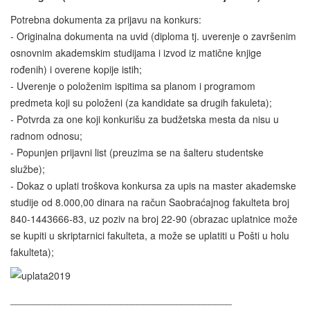
Potrebna dokumenta za prijavu na konkurs:
- Originalna dokumenta na uvid (diploma tj. uverenje o završenim
osnovnim akademskim studijama i izvod iz matične knjige
rođenih) i overene kopije istih;
- Uverenje o položenim ispitima sa planom i programom
predmeta koji su položeni (za kandidate sa drugih fakuleta);
- Potvrda za one koji konkurišu za budžetska mesta da nisu u
radnom odnosu;
- Popunjen prijavni list (preuzima se na šalteru studentske
službe);
- Dokaz o uplati troškova konkursa za upis na master akademske
studije od 8.000,00 dinara na račun Saobraćajnog fakulteta broj
840-1443666-83, uz poziv na broj 22-90 (obrazac uplatnice može
se kupiti u skriptarnici fakulteta, a može se uplatiti u Pošti u holu
fakulteta);
________________________________________