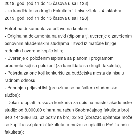
2019. god. (od 11 do 15 časova u sali 128)
- za kandidate sa drugih Fakulteta i Univerziteta - 4. oktobra
2019. god. (od 11 do 15 časova u sali 128)
Potrebna dokumenta za prijavu na konkurs:
- Originalna dokumenta na uvid (diploma tj. uverenje o završenim
osnovnim akademskim studijama i izvod iz matične knjige
rođenih) i overene kopije istih;
- Uverenje o položenim ispitima sa planom i programom
predmeta koji su položeni (za kandidate sa drugih fakuleta);
- Potvrda za one koji konkurišu za budžetska mesta da nisu u
radnom odnosu;
- Popunjen prijavni list (preuzima se na šalteru studentske
službe);
- Dokaz o uplati troškova konkursa za upis na master akademske
studije od 8.000,00 dinara na račun Saobraćajnog fakulteta broj
840-1443666-83, uz poziv na broj 22-90 (obrazac uplatnice može
se kupiti u skriptarnici fakulteta, a može se uplatiti u Pošti u holu
fakulteta);