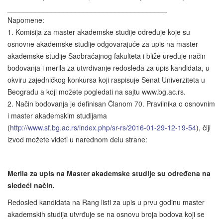
________________________________________
Napomene:
1. Komisija za master akademske studije određuje koje su
osnovne akademske studije odgovarajuće za upis na master
akademske studije Saobraćajnog fakulteta i bliže uređuje način
bodovanja i merila za utvrđivanje redosleda za upis kandidata, u
okviru zajedničkog konkursa koji raspisuje Senat Univerziteta u
Beogradu a koji možete pogledati na sajtu www.bg.ac.rs.
2. Način bodovanja je definisan Članom 70. Pravilnika o osnovnim
i master akademskim studijama
(
http://www.sf.bg.ac.rs/index.php/sr-rs/2016-01-29-12-19-54
), čiji
izvod možete videti u narednom delu strane:
Merila za upis na Master akademske studije su određena na
sledeći način.
Redosled kandidata na Rang listi za upis u prvu godinu master
akademskih studija utvrđuje se na osnovu broja bodova koji se